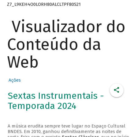
Z7_L9KEH4O0LORH80ALCLTPF80S21
Visualizador do
Conteúdo da
Web
Ações
Sextas Instrumentais -
Temporada 2024
A música erudita sempre teve lugar no Espaço Cultural
BNDES. Em 2010, ganhou definitivamente as noites de