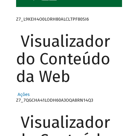
Z7_L9KEH4O0LORH80ALCLTPF80SI6
Visualizador
do Conteúdo
da Web
Ações
Z7_7QGCHA41LODH60A3OQA8RN14Q3
Visualizador