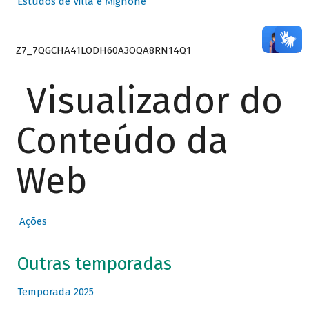
Estudos de Villa e Mignone
Z7_7QGCHA41LODH60A3OQA8RN14Q1
Visualizador do
Conteúdo da
Web
Ações
Outras temporadas
Temporada 2025