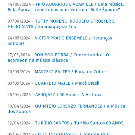
14/06/2024 -
TRIO AQUARIUS E ADAM LEE / Bela Música,
Bela Época - repertórios brasileiros da "Belle Époque"
07/06/2024 -
TUTTY MORENO, RODOLFO STROETER E
HELIO ALVES / Sambaquijazz Trio
24/05/2024 -
VICTOR PRADO ENSEMBLE / Heranças
Sonoras
17/05/2024 -
RONISON BORBA / Concertando – O
acordeon na música clássica
10/05/2024 -
MARCELO GALTER / Bacia do Cobre
03/05/2024 -
QUARTETO MAICÉ / Maicé Brasil
26/04/2024 -
AFROJAZZ / 10 Anos – A História
19/04/2024 -
QUINTETO LORENZO FERNANDEZ / A Música
dos Sopros
12/04/2024 -
TURÍBIO SANTOS / Turíbio Santos 80 ANOS
05/04/2024 -
CELLO JAZZ QUARTET / Tons de azul