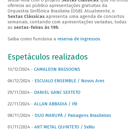
sexta-feira com o projeto
Sextas Clássicas
, que no início
oferecia ao público apresentações gratuitas da
Orquestra Sinfônica Brasileira (OSB). Atualmente, o
Sextas Clássicas
apresenta uma agenda de concertos
semanais, contando com apresentações variadas, todas
as
sextas-feiras às 19h
.
Saiba como funciona a
reserva de ingressos
.
Espetáculos realizados
13/12/2024 -
CAMALEON BASSOONS
06/12/2024 -
ESCUALO ENSEMBLE / Novos Ares
29/11/2024 -
DANIEL GANC SEXTETO
22/11/2024 -
ALLAN ABBADIA / Ifè
08/11/2024 -
DUO MARUPÁ / Paisagens Brasileiras
01/11/2024 -
ART METAL QUINTETO / 5xRio