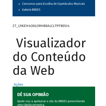
Concursos para Escolha de Espetáculos Musicais
Galeria BNDES
Z7_L9KEH4O0LORH80ALCLTPF80SI4
Visualizador
do Conteúdo
da Web
Ações
DÊ SUA OPINIÃO
Ajude-nos a aprimorar o site do BNDES preenchendo
uma rápida
pesquisa
.