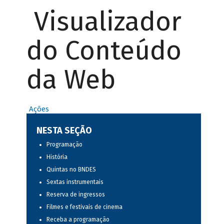
Visualizador
do Conteúdo
da Web
Ações
NESTA SEÇÃO
Programação
História
Quintas no BNDES
Sextas instrumentais
Reserva de ingressos
Filmes e festivais de cinema
Receba a programação