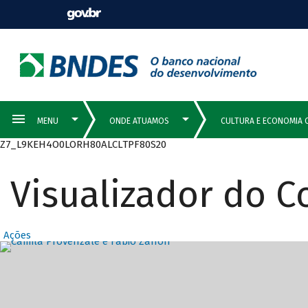
Z7_L9KEH4O0LORH80ALCLTPF80S20
Visualizador do 
Ações
Destaques Prin