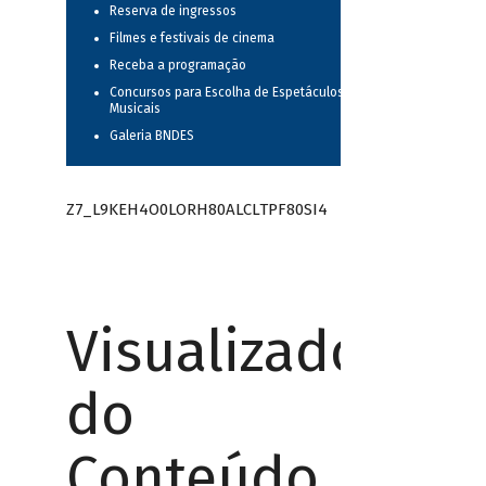
Reserva de ingressos
Filmes e festivais de cinema
Receba a programação
Concursos para Escolha de Espetáculos
Musicais
Galeria BNDES
Z7_L9KEH4O0LORH80ALCLTPF80SI4
Visualizador
do
Conteúdo