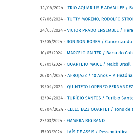
14/06/2024 -
TRIO AQUARIUS E ADAM LEE / Bela
07/06/2024 -
TUTTY MORENO, RODOLFO STROET
24/05/2024 -
VICTOR PRADO ENSEMBLE / Hera
17/05/2024 -
RONISON BORBA / Concertando –
10/05/2024 -
MARCELO GALTER / Bacia do Cob
03/05/2024 -
QUARTETO MAICÉ / Maicé Brasil
26/04/2024 -
AFROJAZZ / 10 Anos – A História
19/04/2024 -
QUINTETO LORENZO FERNANDEZ /
12/04/2024 -
TURÍBIO SANTOS / Turíbio Sant
05/04/2024 -
CELLO JAZZ QUARTET / Tons de 
27/03/2024 -
EMMBRA BIG BAND
15/03/2024 -
LAÍS DE ASSIS / Ressemântica