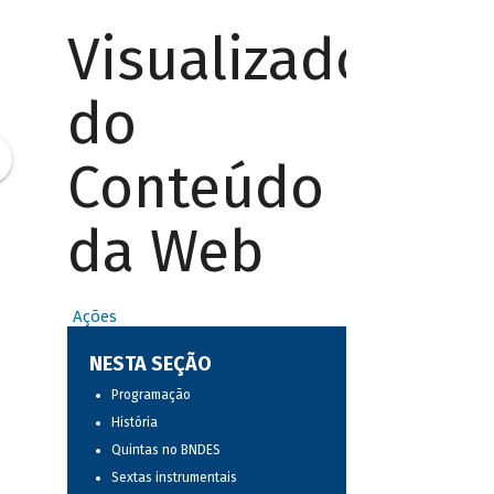
Visualizador
do
Conteúdo
da Web
Ações
NESTA SEÇÃO
Programação
História
Quintas no BNDES
Sextas instrumentais