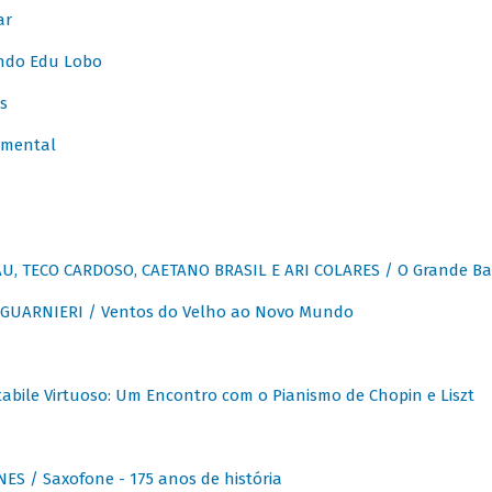
ar
ndo Edu Lobo
s
umental
, TECO CARDOSO, CAETANO BRASIL E ARI COLARES / O Grande Ba
GUARNIERI / Ventos do Velho ao Novo Mundo
abile Virtuoso: Um Encontro com o Pianismo de Chopin e Liszt
ES / Saxofone - 175 anos de história