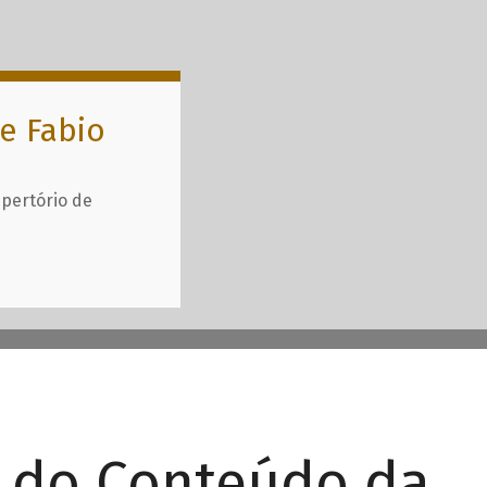
e Fabio
epertório de
r do Conteúdo da