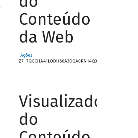
do
"
Conteúdo
da Web
Ações
Z7_7QGCHA41LODH60A3OQA8RN14Q3
Visualizador
do
Conteúdo