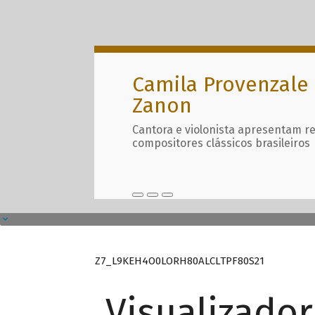
Camila Provenzale 
Zanon
Cantora e violonista apresentam r
compositores clássicos brasileiros
Z7_L9KEH4O0LORH80ALCLTPF80S21
Visualizado