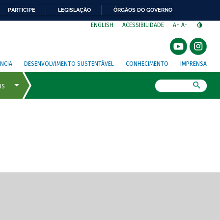
PARTICIPE
LEGISLAÇÃO
ÓRGÃOS DO GOVERNO
⁣
ENGLISH
ACESSIBILIDADE
A+
A-
NCIA
DESENVOLVIMENTO SUSTENTÁVEL
CONHECIMENTO
IMPRENSA
Busca
gem de tela