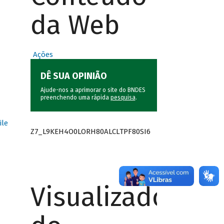
da Web
Ações
DÊ SUA OPINIÃO
Ajude-nos a aprimorar o site do BNDES
preenchendo uma rápida
pesquisa
.
ile
Z7_L9KEH4O0LORH80ALCLTPF80SI6
Visualizador