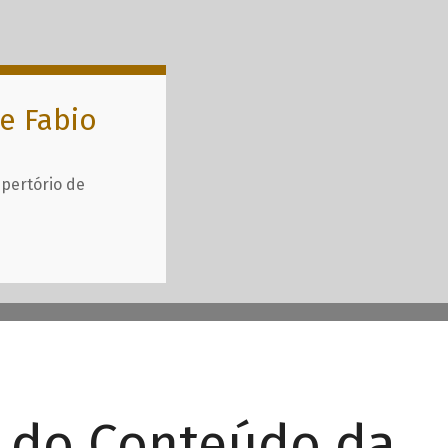
e Fabio
epertório de
r do Conteúdo da