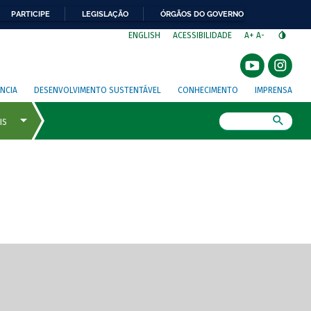
PARTICIPE
LEGISLAÇÃO
ÓRGÃOS DO GOVERNO
⁣
ENGLISH
ACESSIBILIDADE
A+
A-
NCIA
DESENVOLVIMENTO SUSTENTÁVEL
CONHECIMENTO
IMPRENSA
Busca
gem de tela