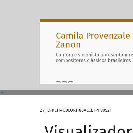
Camila Provenzale 
Zanon
Cantora e violonista apresentam r
compositores clássicos brasileiros
Z7_L9KEH4O0LORH80ALCLTPF80S21
Visualizado