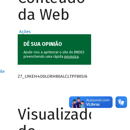
da Web
Ações
DÊ SUA OPINIÃO
Ajude-nos a aprimorar o site do BNDES
preenchendo uma rápida
pesquisa
.
ile
Z7_L9KEH4O0LORH80ALCLTPF80SI6
Visualizador