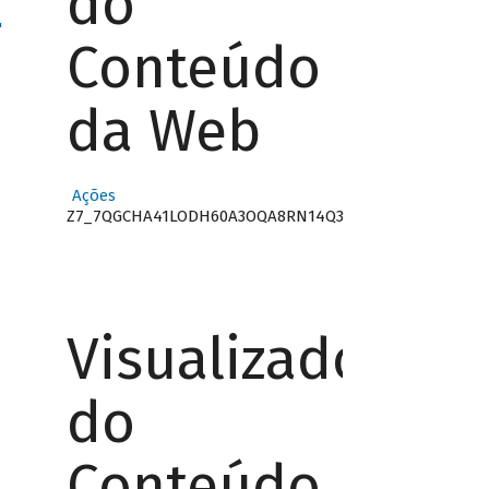
do
"
Conteúdo
da Web
Ações
Z7_7QGCHA41LODH60A3OQA8RN14Q3
Visualizador
do
Conteúdo