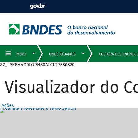
Z7_L9KEH4O0LORH80ALCLTPF80S20
Visualizador do 
Ações
Destaques Prin