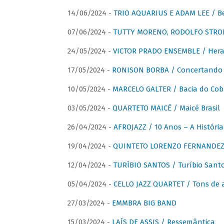
14/06/2024 -
TRIO AQUARIUS E ADAM LEE / Bela
07/06/2024 -
TUTTY MORENO, RODOLFO STROET
24/05/2024 -
VICTOR PRADO ENSEMBLE / Hera
17/05/2024 -
RONISON BORBA / Concertando –
10/05/2024 -
MARCELO GALTER / Bacia do Cob
03/05/2024 -
QUARTETO MAICÉ / Maicé Brasil
26/04/2024 -
AFROJAZZ / 10 Anos – A História
19/04/2024 -
QUINTETO LORENZO FERNANDEZ /
12/04/2024 -
TURÍBIO SANTOS / Turíbio Sant
05/04/2024 -
CELLO JAZZ QUARTET / Tons de 
27/03/2024 -
EMMBRA BIG BAND
15/03/2024 -
LAÍS DE ASSIS / Ressemântica