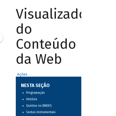
Visualizador
do
Conteúdo
da Web
Ações
NESTA SEÇÃO
Programação
História
Quintas no BNDES
Sextas instrumentais