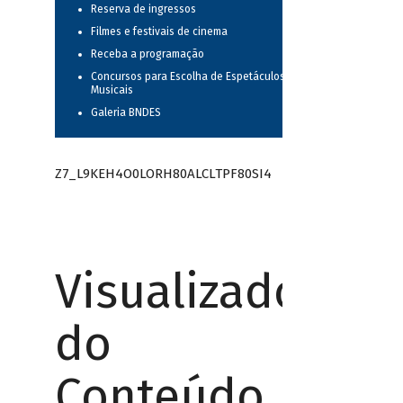
Reserva de ingressos
Filmes e festivais de cinema
Receba a programação
Concursos para Escolha de Espetáculos
Musicais
Galeria BNDES
Z7_L9KEH4O0LORH80ALCLTPF80SI4
Visualizador
do
Conteúdo