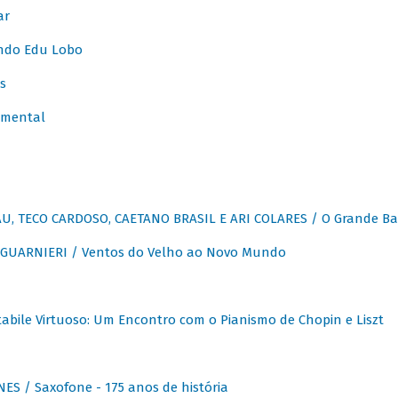
ar
ndo Edu Lobo
s
umental
, TECO CARDOSO, CAETANO BRASIL E ARI COLARES / O Grande Ba
GUARNIERI / Ventos do Velho ao Novo Mundo
abile Virtuoso: Um Encontro com o Pianismo de Chopin e Liszt
ES / Saxofone - 175 anos de história