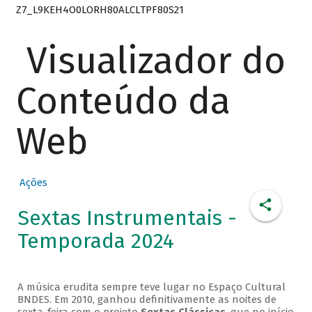
Z7_L9KEH4O0LORH80ALCLTPF80S21
Visualizador do
Conteúdo da
Web
Ações
Sextas Instrumentais -
Temporada 2024
A música erudita sempre teve lugar no Espaço Cultural
BNDES. Em 2010, ganhou definitivamente as noites de