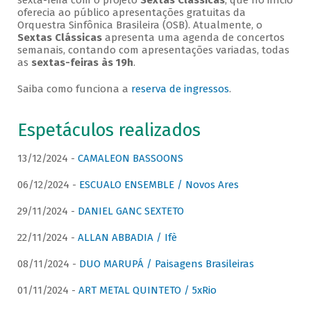
sexta-feira com o projeto
Sextas Clássicas
, que no início
oferecia ao público apresentações gratuitas da
Orquestra Sinfônica Brasileira (OSB). Atualmente, o
Sextas Clássicas
apresenta uma agenda de concertos
semanais, contando com apresentações variadas, todas
as
sextas-feiras às 19h
.
Saiba como funciona a
reserva de ingressos
.
Espetáculos realizados
13/12/2024 -
CAMALEON BASSOONS
06/12/2024 -
ESCUALO ENSEMBLE / Novos Ares
29/11/2024 -
DANIEL GANC SEXTETO
22/11/2024 -
ALLAN ABBADIA / Ifè
08/11/2024 -
DUO MARUPÁ / Paisagens Brasileiras
01/11/2024 -
ART METAL QUINTETO / 5xRio