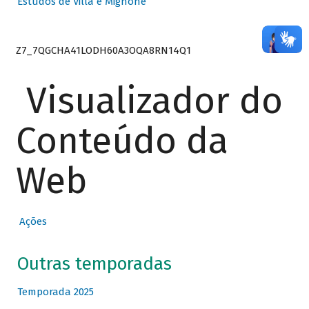
Estudos de Villa e Mignone
Z7_7QGCHA41LODH60A3OQA8RN14Q1
Visualizador do
Conteúdo da
Web
Ações
Outras temporadas
Temporada 2025