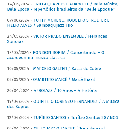
14/06/2024 -
TRIO AQUARIUS E ADAM LEE / Bela Música,
Bela Época - repertórios brasileiros da "Belle Époque"
07/06/2024 -
TUTTY MORENO, RODOLFO STROETER E
HELIO ALVES / Sambaquijazz Trio
24/05/2024 -
VICTOR PRADO ENSEMBLE / Heranças
Sonoras
17/05/2024 -
RONISON BORBA / Concertando – O
acordeon na música clássica
10/05/2024 -
MARCELO GALTER / Bacia do Cobre
03/05/2024 -
QUARTETO MAICÉ / Maicé Brasil
26/04/2024 -
AFROJAZZ / 10 Anos – A História
19/04/2024 -
QUINTETO LORENZO FERNANDEZ / A Música
dos Sopros
12/04/2024 -
TURÍBIO SANTOS / Turíbio Santos 80 ANOS
05/04/2024 -
CELLO JAZZ QUARTET / Tons de azul