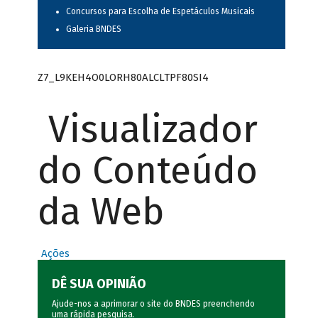
Concursos para Escolha de Espetáculos Musicais
Galeria BNDES
Z7_L9KEH4O0LORH80ALCLTPF80SI4
Visualizador
do Conteúdo
da Web
Ações
DÊ SUA OPINIÃO
Ajude-nos a aprimorar o site do BNDES preenchendo
uma rápida
pesquisa
.