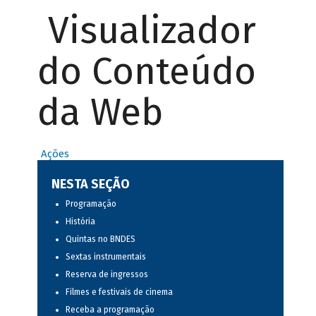
Visualizador
do Conteúdo
da Web
Ações
NESTA SEÇÃO
Programação
História
Quintas no BNDES
Sextas instrumentais
Reserva de ingressos
Filmes e festivais de cinema
Receba a programação