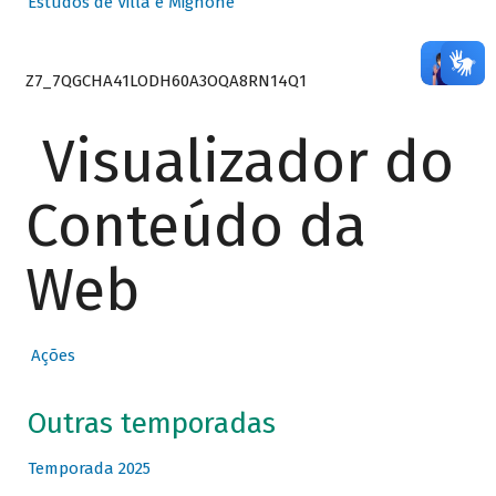
Estudos de Villa e Mignone
Z7_7QGCHA41LODH60A3OQA8RN14Q1
Visualizador do
Conteúdo da
Web
Ações
Outras temporadas
Temporada 2025