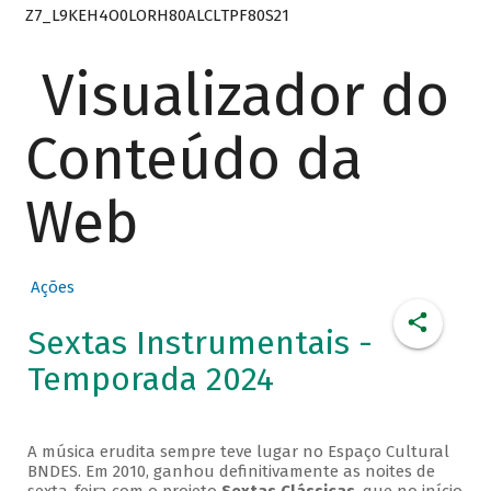
Z7_L9KEH4O0LORH80ALCLTPF80S21
Visualizador do
Conteúdo da
Web
Ações
Sextas Instrumentais -
Temporada 2024
A música erudita sempre teve lugar no Espaço Cultural
BNDES. Em 2010, ganhou definitivamente as noites de