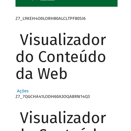
Z7_L9KEH4O0LORH80ALCLTPF80SI6
Visualizador
do Conteúdo
da Web
Ações
Z7_7QGCHA41LODH60A3OQA8RN14Q3
Visualizador