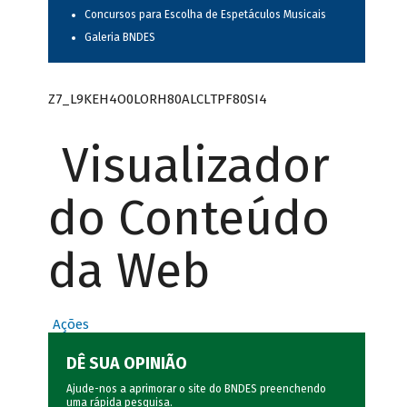
Concursos para Escolha de Espetáculos Musicais
Galeria BNDES
Z7_L9KEH4O0LORH80ALCLTPF80SI4
Visualizador
do Conteúdo
da Web
Ações
DÊ SUA OPINIÃO
Ajude-nos a aprimorar o site do BNDES preenchendo
uma rápida
pesquisa
.