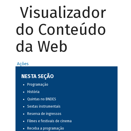
Visualizador
do Conteúdo
da Web
Ações
NESTA SEÇÃO
Programação
História
Quintas no BNDES
Sextas instrumentais
Reserva de ingressos
Filmes e festivais de cinema
Receba a programação