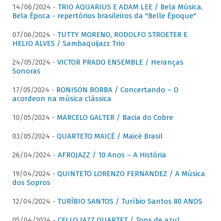
14/06/2024 -
TRIO AQUARIUS E ADAM LEE / Bela Música,
Bela Época - repertórios brasileiros da "Belle Époque"
07/06/2024 -
TUTTY MORENO, RODOLFO STROETER E
HELIO ALVES / Sambaquijazz Trio
24/05/2024 -
VICTOR PRADO ENSEMBLE / Heranças
Sonoras
17/05/2024 -
RONISON BORBA / Concertando – O
acordeon na música clássica
10/05/2024 -
MARCELO GALTER / Bacia do Cobre
03/05/2024 -
QUARTETO MAICÉ / Maicé Brasil
26/04/2024 -
AFROJAZZ / 10 Anos – A História
19/04/2024 -
QUINTETO LORENZO FERNANDEZ / A Música
dos Sopros
12/04/2024 -
TURÍBIO SANTOS / Turíbio Santos 80 ANOS
05/04/2024 -
CELLO JAZZ QUARTET / Tons de azul