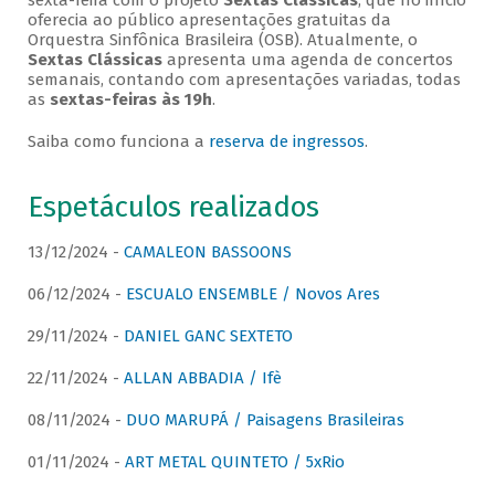
sexta-feira com o projeto
Sextas Clássicas
, que no início
oferecia ao público apresentações gratuitas da
Orquestra Sinfônica Brasileira (OSB). Atualmente, o
Sextas Clássicas
apresenta uma agenda de concertos
semanais, contando com apresentações variadas, todas
as
sextas-feiras às 19h
.
Saiba como funciona a
reserva de ingressos
.
Espetáculos realizados
13/12/2024 -
CAMALEON BASSOONS
06/12/2024 -
ESCUALO ENSEMBLE / Novos Ares
29/11/2024 -
DANIEL GANC SEXTETO
22/11/2024 -
ALLAN ABBADIA / Ifè
08/11/2024 -
DUO MARUPÁ / Paisagens Brasileiras
01/11/2024 -
ART METAL QUINTETO / 5xRio