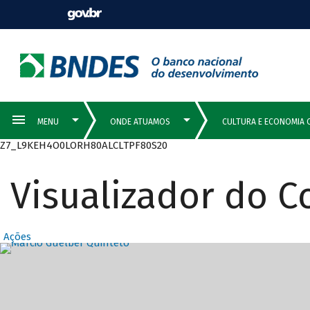
Z7_L9KEH4O0LORH80ALCLTPF80S20
Visualizador do 
Ações
Destaques Prin