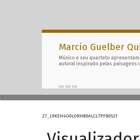
Marcio Guelber Qu
Músico e seu quarteto apresentam
autoral inspirado pelas paisagens 
Z7_L9KEH4O0LORH80ALCLTPF80S21
Visualizado