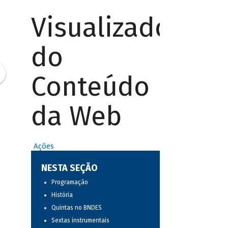
Visualizador
do
Conteúdo
da Web
Ações
NESTA SEÇÃO
Programação
História
Quintas no BNDES
Sextas instrumentais