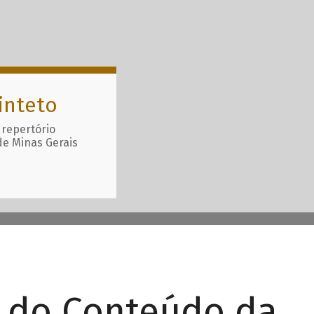
inteto
 repertório
de Minas Gerais
r do Conteúdo da