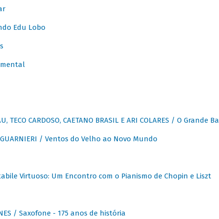
ar
ndo Edu Lobo
s
umental
, TECO CARDOSO, CAETANO BRASIL E ARI COLARES / O Grande Ba
GUARNIERI / Ventos do Velho ao Novo Mundo
abile Virtuoso: Um Encontro com o Pianismo de Chopin e Liszt
ES / Saxofone - 175 anos de história