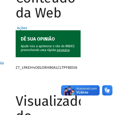
da Web
Ações
DÊ SUA OPINIÃO
Ajude-nos a aprimorar o site do BNDES
preenchendo uma rápida
pesquisa
.
ile
Z7_L9KEH4O0LORH80ALCLTPF80SI6
Visualizador