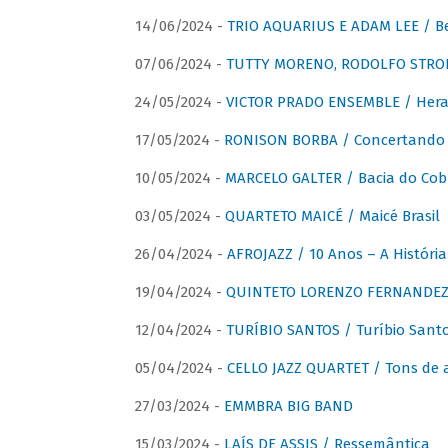
14/06/2024 -
TRIO AQUARIUS E ADAM LEE / Bela
07/06/2024 -
TUTTY MORENO, RODOLFO STROET
24/05/2024 -
VICTOR PRADO ENSEMBLE / Hera
17/05/2024 -
RONISON BORBA / Concertando –
10/05/2024 -
MARCELO GALTER / Bacia do Cob
03/05/2024 -
QUARTETO MAICÉ / Maicé Brasil
26/04/2024 -
AFROJAZZ / 10 Anos – A História
19/04/2024 -
QUINTETO LORENZO FERNANDEZ /
12/04/2024 -
TURÍBIO SANTOS / Turíbio Sant
05/04/2024 -
CELLO JAZZ QUARTET / Tons de 
27/03/2024 -
EMMBRA BIG BAND
15/03/2024 -
LAÍS DE ASSIS / Ressemântica