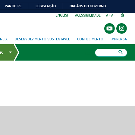
PARTICIPE
LEGISLAÇÃO
ÓRGÃOS DO GOVERNO
⁣
ENGLISH
ACESSIBILIDADE
A+
A-
NCIA
DESENVOLVIMENTO SUSTENTÁVEL
CONHECIMENTO
IMPRENSA
Busca
gem de tela