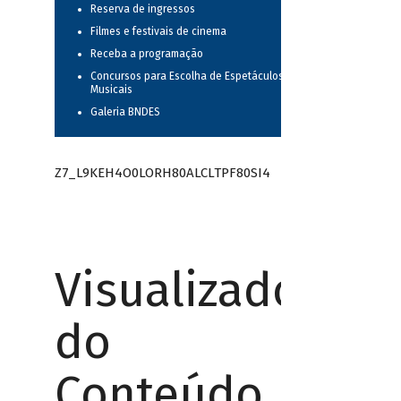
Reserva de ingressos
Filmes e festivais de cinema
Receba a programação
Concursos para Escolha de Espetáculos
Musicais
Galeria BNDES
Z7_L9KEH4O0LORH80ALCLTPF80SI4
Visualizador
do
Conteúdo