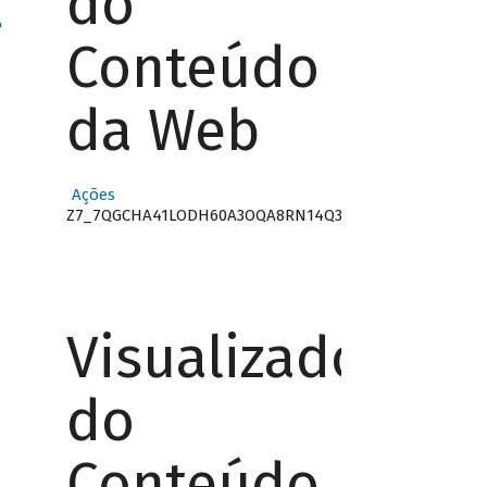
do
"
Conteúdo
da Web
Ações
Z7_7QGCHA41LODH60A3OQA8RN14Q3
Visualizador
do
Conteúdo