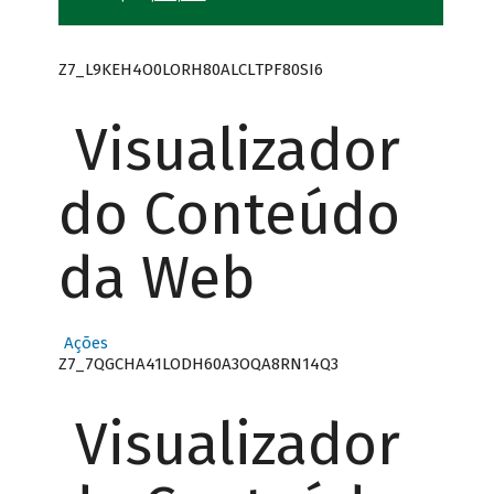
Z7_L9KEH4O0LORH80ALCLTPF80SI6
Visualizador
do Conteúdo
da Web
Ações
Z7_7QGCHA41LODH60A3OQA8RN14Q3
Visualizador