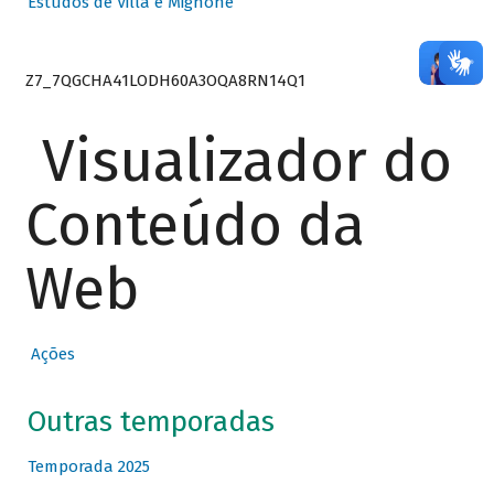
Estudos de Villa e Mignone
Z7_7QGCHA41LODH60A3OQA8RN14Q1
Visualizador do
Conteúdo da
Web
Ações
Outras temporadas
Temporada 2025