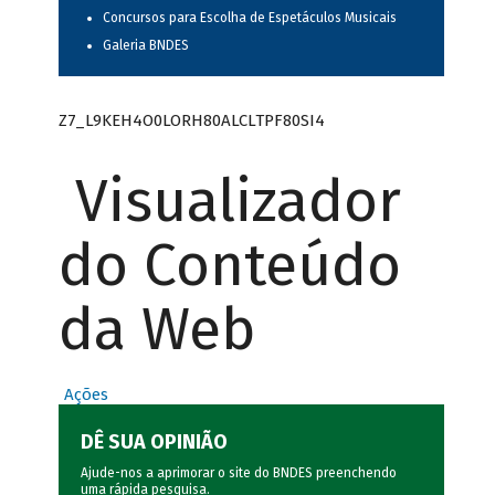
Concursos para Escolha de Espetáculos Musicais
Galeria BNDES
Z7_L9KEH4O0LORH80ALCLTPF80SI4
Visualizador
do Conteúdo
da Web
Ações
DÊ SUA OPINIÃO
Ajude-nos a aprimorar o site do BNDES preenchendo
uma rápida
pesquisa
.