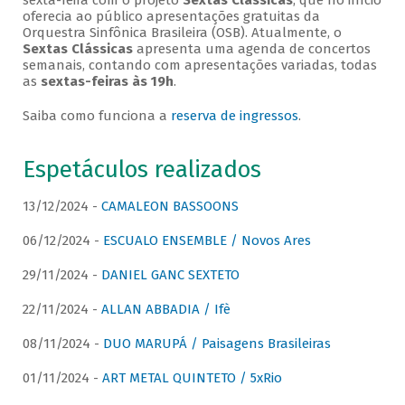
sexta-feira com o projeto
Sextas Clássicas
, que no início
oferecia ao público apresentações gratuitas da
Orquestra Sinfônica Brasileira (OSB). Atualmente, o
Sextas Clássicas
apresenta uma agenda de concertos
semanais, contando com apresentações variadas, todas
as
sextas-feiras às 19h
.
Saiba como funciona a
reserva de ingressos
.
Espetáculos realizados
13/12/2024 -
CAMALEON BASSOONS
06/12/2024 -
ESCUALO ENSEMBLE / Novos Ares
29/11/2024 -
DANIEL GANC SEXTETO
22/11/2024 -
ALLAN ABBADIA / Ifè
08/11/2024 -
DUO MARUPÁ / Paisagens Brasileiras
01/11/2024 -
ART METAL QUINTETO / 5xRio