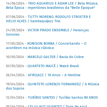
14/06/2024 -
TRIO AQUARIUS E ADAM LEE / Bela Música,
Bela Época - repertórios brasileiros da "Belle Époque"
07/06/2024 -
TUTTY MORENO, RODOLFO STROETER E
HELIO ALVES / Sambaquijazz Trio
24/05/2024 -
VICTOR PRADO ENSEMBLE / Heranças
Sonoras
17/05/2024 -
RONISON BORBA / Concertando – O
acordeon na música clássica
10/05/2024 -
MARCELO GALTER / Bacia do Cobre
03/05/2024 -
QUARTETO MAICÉ / Maicé Brasil
26/04/2024 -
AFROJAZZ / 10 Anos – A História
19/04/2024 -
QUINTETO LORENZO FERNANDEZ / A Música
dos Sopros
12/04/2024 -
TURÍBIO SANTOS / Turíbio Santos 80 ANOS
05/04/2024 -
CELLO JAZZ QUARTET / Tons de azul