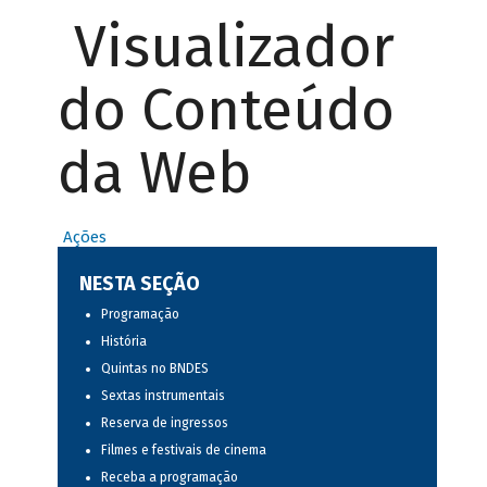
Visualizador
do Conteúdo
da Web
Ações
NESTA SEÇÃO
Programação
História
Quintas no BNDES
Sextas instrumentais
Reserva de ingressos
Filmes e festivais de cinema
Receba a programação