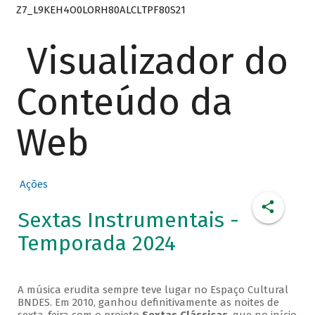
Z7_L9KEH4O0LORH80ALCLTPF80S21
Visualizador do
Conteúdo da
Web
Ações
Sextas Instrumentais -
Temporada 2024
A música erudita sempre teve lugar no Espaço Cultural
BNDES. Em 2010, ganhou definitivamente as noites de