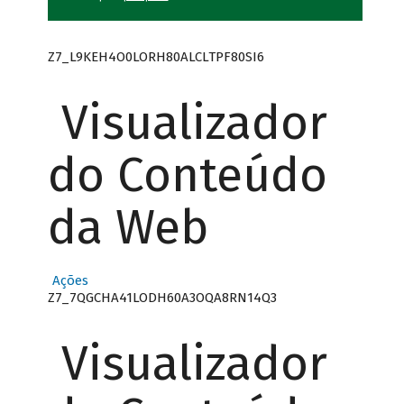
Z7_L9KEH4O0LORH80ALCLTPF80SI6
Visualizador
do Conteúdo
da Web
Ações
Z7_7QGCHA41LODH60A3OQA8RN14Q3
Visualizador