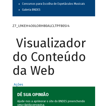
Concursos para Escolha de Espetáculos Musicais
Galeria BNDES
Z7_L9KEH4O0LORH80ALCLTPF80SI4
Visualizador
do Conteúdo
da Web
Ações
DÊ SUA OPINIÃO
Ajude-nos a aprimorar o site do BNDES preenchendo
uma rápida
pesquisa
.