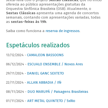
sexta-feira com o projeto
Sextas Clássicas
, que no início
oferecia ao público apresentações gratuitas da
Orquestra Sinfônica Brasileira (OSB). Atualmente, o
Sextas Clássicas
apresenta uma agenda de concertos
semanais, contando com apresentações variadas, todas
as
sextas-feiras às 19h
.
Saiba como funciona a
reserva de ingressos
.
Espetáculos realizados
13/12/2024 -
CAMALEON BASSOONS
06/12/2024 -
ESCUALO ENSEMBLE / Novos Ares
29/11/2024 -
DANIEL GANC SEXTETO
22/11/2024 -
ALLAN ABBADIA / Ifè
08/11/2024 -
DUO MARUPÁ / Paisagens Brasileiras
01/11/2024 -
ART METAL QUINTETO / 5xRio