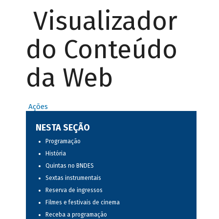
Visualizador
do Conteúdo
da Web
Ações
NESTA SEÇÃO
Programação
História
Quintas no BNDES
Sextas instrumentais
Reserva de ingressos
Filmes e festivais de cinema
Receba a programação