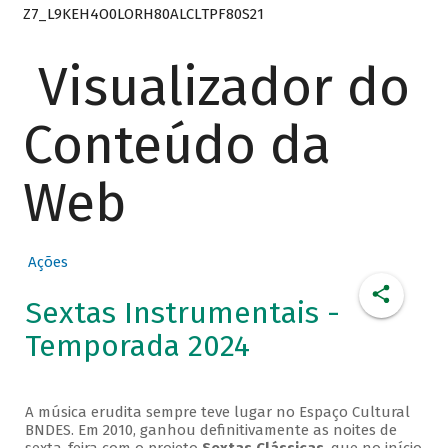
Z7_L9KEH4O0LORH80ALCLTPF80S21
Visualizador do
Conteúdo da
Web
Ações
Sextas Instrumentais -
Temporada 2024
A música erudita sempre teve lugar no Espaço Cultural
BNDES. Em 2010, ganhou definitivamente as noites de