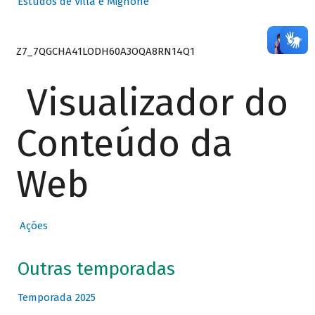
Estudos de Villa e Mignone
Z7_7QGCHA41LODH60A3OQA8RN14Q1
Visualizador do
Conteúdo da
Web
Ações
Outras temporadas
Temporada 2025