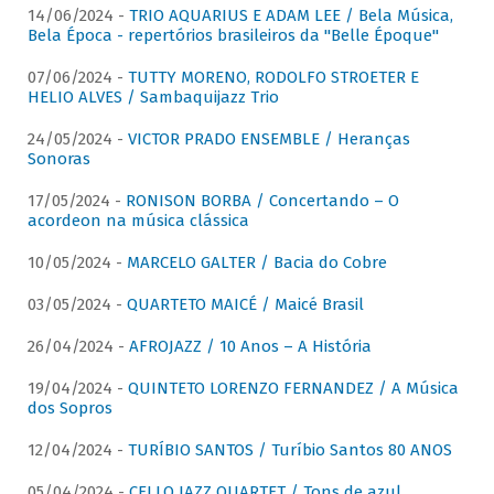
14/06/2024 -
TRIO AQUARIUS E ADAM LEE / Bela Música,
Bela Época - repertórios brasileiros da "Belle Époque"
07/06/2024 -
TUTTY MORENO, RODOLFO STROETER E
HELIO ALVES / Sambaquijazz Trio
24/05/2024 -
VICTOR PRADO ENSEMBLE / Heranças
Sonoras
17/05/2024 -
RONISON BORBA / Concertando – O
acordeon na música clássica
10/05/2024 -
MARCELO GALTER / Bacia do Cobre
03/05/2024 -
QUARTETO MAICÉ / Maicé Brasil
26/04/2024 -
AFROJAZZ / 10 Anos – A História
19/04/2024 -
QUINTETO LORENZO FERNANDEZ / A Música
dos Sopros
12/04/2024 -
TURÍBIO SANTOS / Turíbio Santos 80 ANOS
05/04/2024 -
CELLO JAZZ QUARTET / Tons de azul