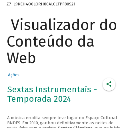
Z7_L9KEH4O0LORH80ALCLTPF80S21
Visualizador do
Conteúdo da
Web
Ações
Sextas Instrumentais -
Temporada 2024
A música erudita sempre teve lugar no Espaço Cultural
BNDES. Em 2010, ganhou definitivamente as noites de