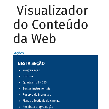
Visualizador
do Conteúdo
da Web
Ações
NESTA SEÇÃO
Programação
História
Quintas no BNDES
Sextas instrumentais
Reserva de ingressos
Filmes e festivais de cinema
Receba a programação