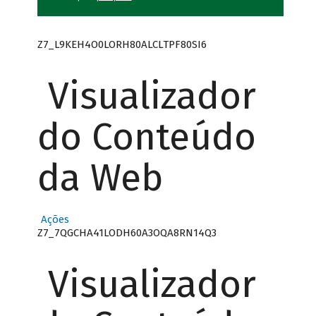
Z7_L9KEH4O0LORH80ALCLTPF80SI6
Visualizador
do Conteúdo
da Web
Ações
Z7_7QGCHA41LODH60A3OQA8RN14Q3
Visualizador