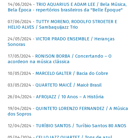
14/06/2024 -
TRIO AQUARIUS E ADAM LEE / Bela Música,
Bela Época - repertórios brasileiros da "Belle Époque"
07/06/2024 -
TUTTY MORENO, RODOLFO STROETER E
HELIO ALVES / Sambaquijazz Trio
24/05/2024 -
VICTOR PRADO ENSEMBLE / Heranças
Sonoras
17/05/2024 -
RONISON BORBA / Concertando – O
acordeon na música clássica
10/05/2024 -
MARCELO GALTER / Bacia do Cobre
03/05/2024 -
QUARTETO MAICÉ / Maicé Brasil
26/04/2024 -
AFROJAZZ / 10 Anos – A História
19/04/2024 -
QUINTETO LORENZO FERNANDEZ / A Música
dos Sopros
12/04/2024 -
TURÍBIO SANTOS / Turíbio Santos 80 ANOS
05/04/2024 -
CELLO JAZZ QUARTET / Tons de azul