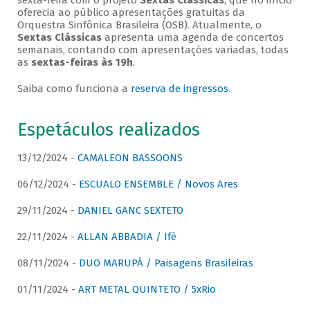
sexta-feira com o projeto
Sextas Clássicas
, que no início
oferecia ao público apresentações gratuitas da
Orquestra Sinfônica Brasileira (OSB). Atualmente, o
Sextas Clássicas
apresenta uma agenda de concertos
semanais, contando com apresentações variadas, todas
as
sextas-feiras às 19h
.
Saiba como funciona a
reserva de ingressos
.
Espetáculos realizados
13/12/2024 -
CAMALEON BASSOONS
06/12/2024 -
ESCUALO ENSEMBLE / Novos Ares
29/11/2024 -
DANIEL GANC SEXTETO
22/11/2024 -
ALLAN ABBADIA / Ifè
08/11/2024 -
DUO MARUPÁ / Paisagens Brasileiras
01/11/2024 -
ART METAL QUINTETO / 5xRio