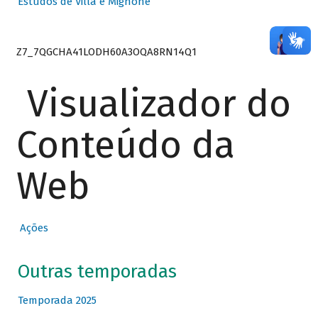
Estudos de Villa e Mignone
Z7_7QGCHA41LODH60A3OQA8RN14Q1
Visualizador do
Conteúdo da
Web
Ações
Outras temporadas
Temporada 2025