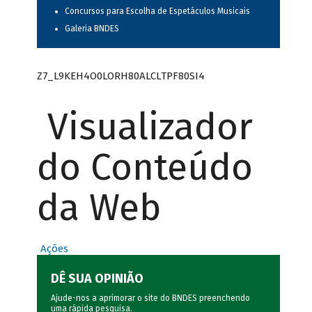
Concursos para Escolha de Espetáculos Musicais
Galeria BNDES
Z7_L9KEH4O0LORH80ALCLTPF80SI4
Visualizador
do Conteúdo
da Web
Ações
DÊ SUA OPINIÃO
Ajude-nos a aprimorar o site do BNDES preenchendo
uma rápida
pesquisa
.