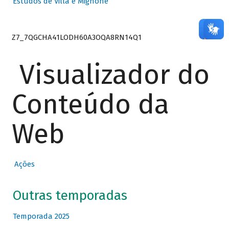
Estudos de Villa e Mignone
Z7_7QGCHA41LODH60A3OQA8RN14Q1
Visualizador do
Conteúdo da
Web
Ações
Outras temporadas
Temporada 2025