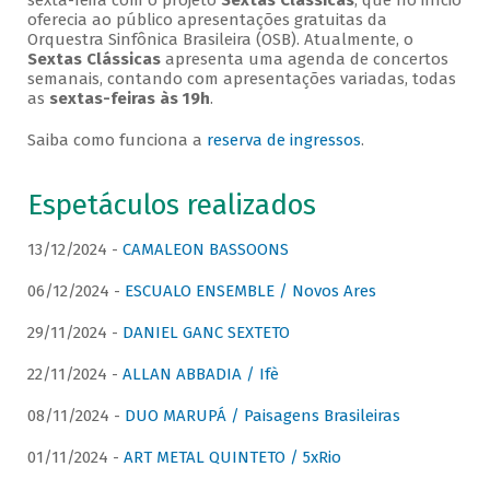
sexta-feira com o projeto
Sextas Clássicas
, que no início
oferecia ao público apresentações gratuitas da
Orquestra Sinfônica Brasileira (OSB). Atualmente, o
Sextas Clássicas
apresenta uma agenda de concertos
semanais, contando com apresentações variadas, todas
as
sextas-feiras às 19h
.
Saiba como funciona a
reserva de ingressos
.
Espetáculos realizados
13/12/2024 -
CAMALEON BASSOONS
06/12/2024 -
ESCUALO ENSEMBLE / Novos Ares
29/11/2024 -
DANIEL GANC SEXTETO
22/11/2024 -
ALLAN ABBADIA / Ifè
08/11/2024 -
DUO MARUPÁ / Paisagens Brasileiras
01/11/2024 -
ART METAL QUINTETO / 5xRio