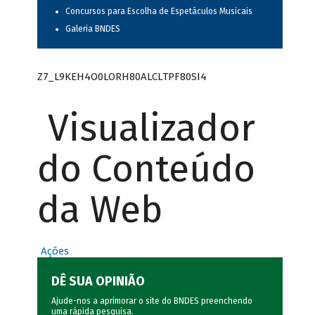
Concursos para Escolha de Espetáculos Musicais
Galeria BNDES
Z7_L9KEH4O0LORH80ALCLTPF80SI4
Visualizador
do Conteúdo
da Web
Ações
DÊ SUA OPINIÃO
Ajude-nos a aprimorar o site do BNDES preenchendo
uma rápida
pesquisa
.