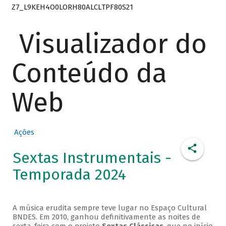
Z7_L9KEH4O0LORH80ALCLTPF80S21
Visualizador do
Conteúdo da
Web
Ações
Sextas Instrumentais -
Temporada 2024
A música erudita sempre teve lugar no Espaço Cultural
BNDES. Em 2010, ganhou definitivamente as noites de