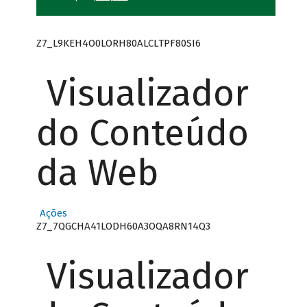
Z7_L9KEH4O0LORH80ALCLTPF80SI6
Visualizador
do Conteúdo
da Web
Ações
Z7_7QGCHA41LODH60A3OQA8RN14Q3
Visualizador