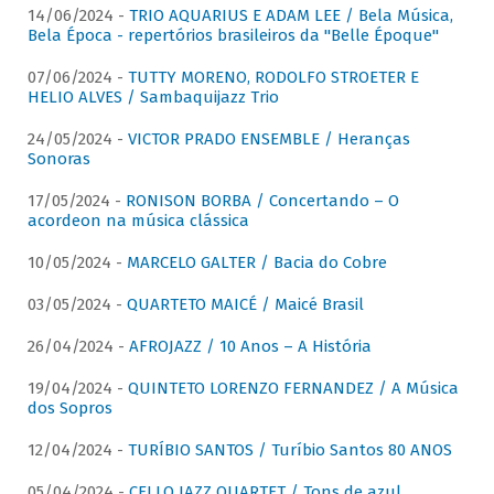
14/06/2024 -
TRIO AQUARIUS E ADAM LEE / Bela Música,
Bela Época - repertórios brasileiros da "Belle Époque"
07/06/2024 -
TUTTY MORENO, RODOLFO STROETER E
HELIO ALVES / Sambaquijazz Trio
24/05/2024 -
VICTOR PRADO ENSEMBLE / Heranças
Sonoras
17/05/2024 -
RONISON BORBA / Concertando – O
acordeon na música clássica
10/05/2024 -
MARCELO GALTER / Bacia do Cobre
03/05/2024 -
QUARTETO MAICÉ / Maicé Brasil
26/04/2024 -
AFROJAZZ / 10 Anos – A História
19/04/2024 -
QUINTETO LORENZO FERNANDEZ / A Música
dos Sopros
12/04/2024 -
TURÍBIO SANTOS / Turíbio Santos 80 ANOS
05/04/2024 -
CELLO JAZZ QUARTET / Tons de azul