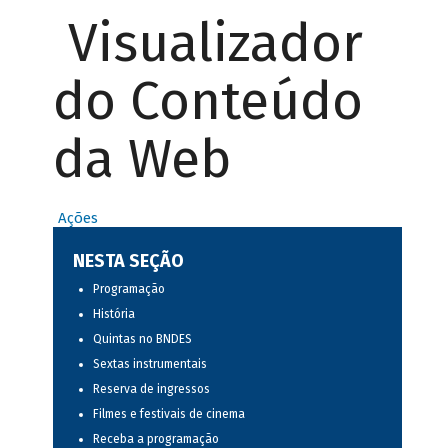
Visualizador
do Conteúdo
da Web
Ações
NESTA SEÇÃO
Programação
História
Quintas no BNDES
Sextas instrumentais
Reserva de ingressos
Filmes e festivais de cinema
Receba a programação