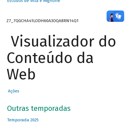
Estudos de Villa e Mignone
Z7_7QGCHA41LODH60A3OQA8RN14Q1
Visualizador do
Conteúdo da
Web
Ações
Outras temporadas
Temporada 2025