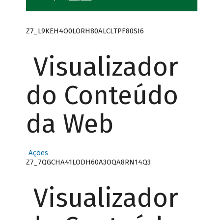
Z7_L9KEH4O0LORH80ALCLTPF80SI6
Visualizador
do Conteúdo
da Web
Ações
Z7_7QGCHA41LODH60A3OQA8RN14Q3
Visualizador