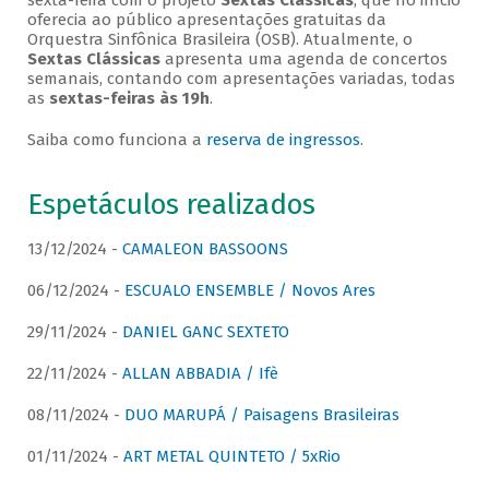
sexta-feira com o projeto
Sextas Clássicas
, que no início
oferecia ao público apresentações gratuitas da
Orquestra Sinfônica Brasileira (OSB). Atualmente, o
Sextas Clássicas
apresenta uma agenda de concertos
semanais, contando com apresentações variadas, todas
as
sextas-feiras às 19h
.
Saiba como funciona a
reserva de ingressos
.
Espetáculos realizados
13/12/2024 -
CAMALEON BASSOONS
06/12/2024 -
ESCUALO ENSEMBLE / Novos Ares
29/11/2024 -
DANIEL GANC SEXTETO
22/11/2024 -
ALLAN ABBADIA / Ifè
08/11/2024 -
DUO MARUPÁ / Paisagens Brasileiras
01/11/2024 -
ART METAL QUINTETO / 5xRio