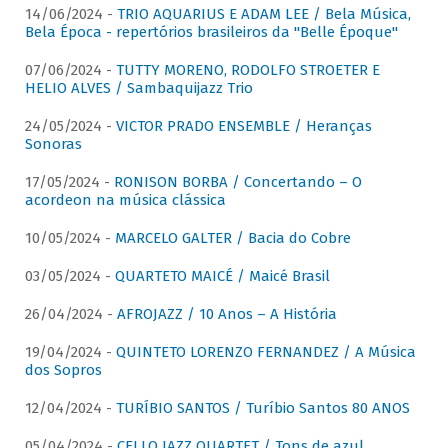
14/06/2024 -
TRIO AQUARIUS E ADAM LEE / Bela Música,
Bela Época - repertórios brasileiros da "Belle Époque"
07/06/2024 -
TUTTY MORENO, RODOLFO STROETER E
HELIO ALVES / Sambaquijazz Trio
24/05/2024 -
VICTOR PRADO ENSEMBLE / Heranças
Sonoras
17/05/2024 -
RONISON BORBA / Concertando – O
acordeon na música clássica
10/05/2024 -
MARCELO GALTER / Bacia do Cobre
03/05/2024 -
QUARTETO MAICÉ / Maicé Brasil
26/04/2024 -
AFROJAZZ / 10 Anos – A História
19/04/2024 -
QUINTETO LORENZO FERNANDEZ / A Música
dos Sopros
12/04/2024 -
TURÍBIO SANTOS / Turíbio Santos 80 ANOS
05/04/2024 -
CELLO JAZZ QUARTET / Tons de azul