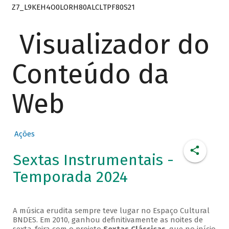
Z7_L9KEH4O0LORH80ALCLTPF80S21
Visualizador do
Conteúdo da
Web
Ações
Sextas Instrumentais -
Temporada 2024
A música erudita sempre teve lugar no Espaço Cultural
BNDES. Em 2010, ganhou definitivamente as noites de