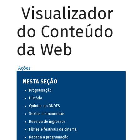
Visualizador
do Conteúdo
da Web
Ações
NESTA SEÇÃO
Programação
História
Quintas no BNDES
Sextas instrumentais
Reserva de ingressos
Filmes e festivais de cinema
Receba a programação