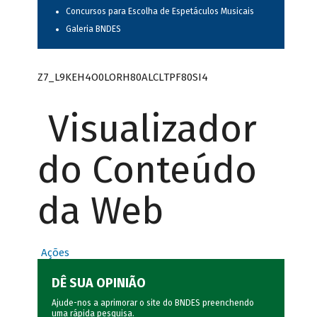
Concursos para Escolha de Espetáculos Musicais
Galeria BNDES
Z7_L9KEH4O0LORH80ALCLTPF80SI4
Visualizador
do Conteúdo
da Web
Ações
DÊ SUA OPINIÃO
Ajude-nos a aprimorar o site do BNDES preenchendo
uma rápida
pesquisa
.