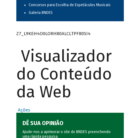
Concursos para Escolha de Espetáculos Musicais
Galeria BNDES
Z7_L9KEH4O0LORH80ALCLTPF80SI4
Visualizador
do Conteúdo
da Web
Ações
DÊ SUA OPINIÃO
Ajude-nos a aprimorar o site do BNDES preenchendo
uma rápida
pesquisa
.