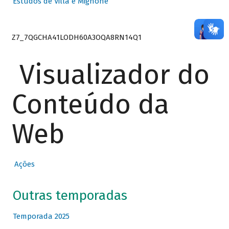
Estudos de Villa e Mignone
Z7_7QGCHA41LODH60A3OQA8RN14Q1
Visualizador do
Conteúdo da
Web
Ações
Outras temporadas
Temporada 2025