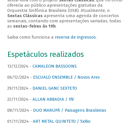
sexta-feira com o projeto
Sextas Clássicas
, que no início
oferecia ao público apresentações gratuitas da
Orquestra Sinfônica Brasileira (OSB). Atualmente, o
Sextas Clássicas
apresenta uma agenda de concertos
semanais, contando com apresentações variadas, todas
as
sextas-feiras às 19h
.
Saiba como funciona a
reserva de ingressos
.
Espetáculos realizados
13/12/2024 -
CAMALEON BASSOONS
06/12/2024 -
ESCUALO ENSEMBLE / Novos Ares
29/11/2024 -
DANIEL GANC SEXTETO
22/11/2024 -
ALLAN ABBADIA / Ifè
08/11/2024 -
DUO MARUPÁ / Paisagens Brasileiras
01/11/2024 -
ART METAL QUINTETO / 5xRio