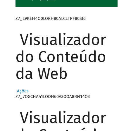
Z7_L9KEH4O0LORH80ALCLTPF80SI6
Visualizador
do Conteúdo
da Web
Ações
Z7_7QGCHA41LODH60A3OQA8RN14Q3
Visualizador