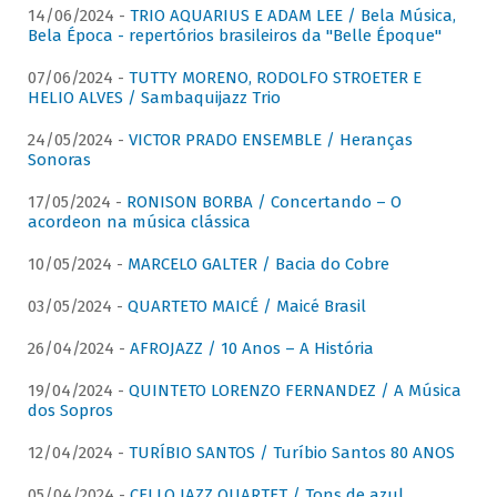
14/06/2024 -
TRIO AQUARIUS E ADAM LEE / Bela Música,
Bela Época - repertórios brasileiros da "Belle Époque"
07/06/2024 -
TUTTY MORENO, RODOLFO STROETER E
HELIO ALVES / Sambaquijazz Trio
24/05/2024 -
VICTOR PRADO ENSEMBLE / Heranças
Sonoras
17/05/2024 -
RONISON BORBA / Concertando – O
acordeon na música clássica
10/05/2024 -
MARCELO GALTER / Bacia do Cobre
03/05/2024 -
QUARTETO MAICÉ / Maicé Brasil
26/04/2024 -
AFROJAZZ / 10 Anos – A História
19/04/2024 -
QUINTETO LORENZO FERNANDEZ / A Música
dos Sopros
12/04/2024 -
TURÍBIO SANTOS / Turíbio Santos 80 ANOS
05/04/2024 -
CELLO JAZZ QUARTET / Tons de azul