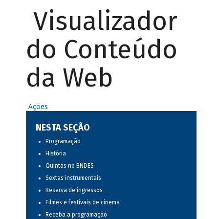
Visualizador
do Conteúdo
da Web
Ações
NESTA SEÇÃO
Programação
História
Quintas no BNDES
Sextas instrumentais
Reserva de ingressos
Filmes e festivais de cinema
Receba a programação