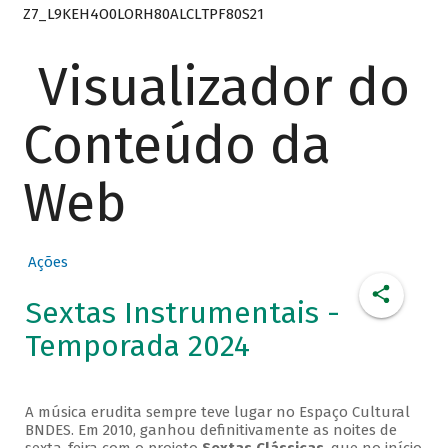
Z7_L9KEH4O0LORH80ALCLTPF80S21
Visualizador do
Conteúdo da
Web
Ações
Sextas Instrumentais -
Temporada 2024
A música erudita sempre teve lugar no Espaço Cultural
BNDES. Em 2010, ganhou definitivamente as noites de