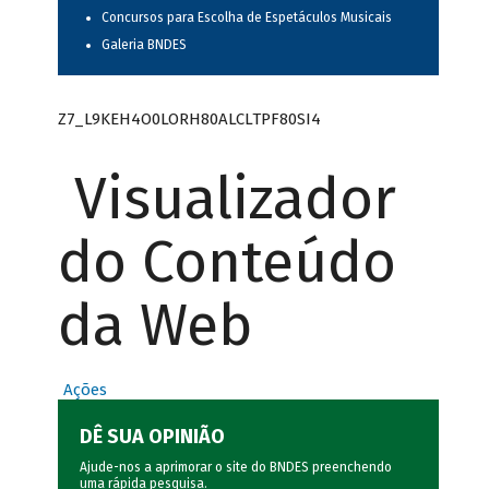
Concursos para Escolha de Espetáculos Musicais
Galeria BNDES
Z7_L9KEH4O0LORH80ALCLTPF80SI4
Visualizador
do Conteúdo
da Web
Ações
DÊ SUA OPINIÃO
Ajude-nos a aprimorar o site do BNDES preenchendo
uma rápida
pesquisa
.