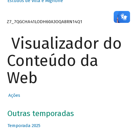
Estudos de Villa e Mignone
Z7_7QGCHA41LODH60A3OQA8RN14Q1
Visualizador do
Conteúdo da
Web
Ações
Outras temporadas
Temporada 2025