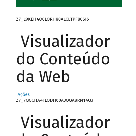
Z7_L9KEH4O0LORH80ALCLTPF80SI6
Visualizador
do Conteúdo
da Web
Ações
Z7_7QGCHA41LODH60A3OQA8RN14Q3
Visualizador