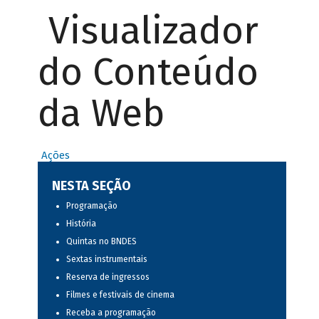
Visualizador
do Conteúdo
da Web
Ações
NESTA SEÇÃO
Programação
História
Quintas no BNDES
Sextas instrumentais
Reserva de ingressos
Filmes e festivais de cinema
Receba a programação