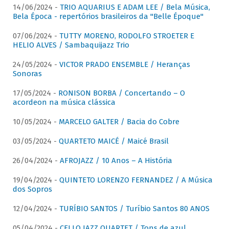
14/06/2024 -
TRIO AQUARIUS E ADAM LEE / Bela Música,
Bela Época - repertórios brasileiros da "Belle Époque"
07/06/2024 -
TUTTY MORENO, RODOLFO STROETER E
HELIO ALVES / Sambaquijazz Trio
24/05/2024 -
VICTOR PRADO ENSEMBLE / Heranças
Sonoras
17/05/2024 -
RONISON BORBA / Concertando – O
acordeon na música clássica
10/05/2024 -
MARCELO GALTER / Bacia do Cobre
03/05/2024 -
QUARTETO MAICÉ / Maicé Brasil
26/04/2024 -
AFROJAZZ / 10 Anos – A História
19/04/2024 -
QUINTETO LORENZO FERNANDEZ / A Música
dos Sopros
12/04/2024 -
TURÍBIO SANTOS / Turíbio Santos 80 ANOS
05/04/2024 -
CELLO JAZZ QUARTET / Tons de azul