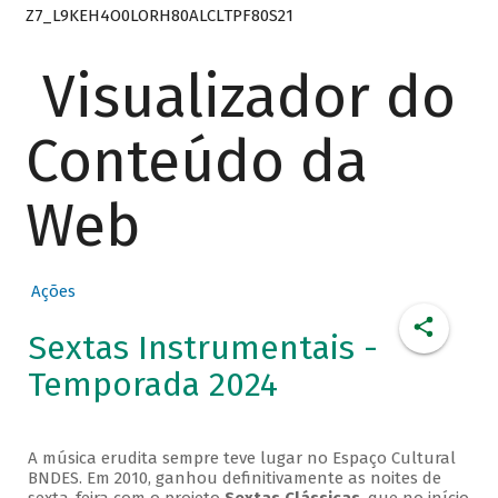
Z7_L9KEH4O0LORH80ALCLTPF80S21
Visualizador do
Conteúdo da
Web
Ações
Sextas Instrumentais -
Temporada 2024
A música erudita sempre teve lugar no Espaço Cultural
BNDES. Em 2010, ganhou definitivamente as noites de