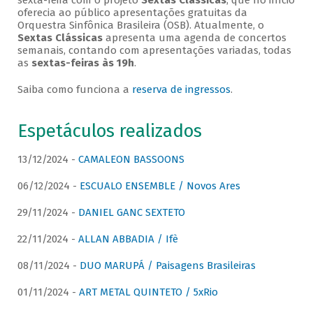
sexta-feira com o projeto
Sextas Clássicas
, que no início
oferecia ao público apresentações gratuitas da
Orquestra Sinfônica Brasileira (OSB). Atualmente, o
Sextas Clássicas
apresenta uma agenda de concertos
semanais, contando com apresentações variadas, todas
as
sextas-feiras às 19h
.
Saiba como funciona a
reserva de ingressos
.
Espetáculos realizados
13/12/2024 -
CAMALEON BASSOONS
06/12/2024 -
ESCUALO ENSEMBLE / Novos Ares
29/11/2024 -
DANIEL GANC SEXTETO
22/11/2024 -
ALLAN ABBADIA / Ifè
08/11/2024 -
DUO MARUPÁ / Paisagens Brasileiras
01/11/2024 -
ART METAL QUINTETO / 5xRio