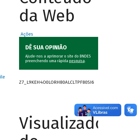
da Web
Ações
DÊ SUA OPINIÃO
Ajude-nos a aprimorar o site do BNDES
preenchendo uma rápida
pesquisa
.
ile
Z7_L9KEH4O0LORH80ALCLTPF80SI6
Visualizador