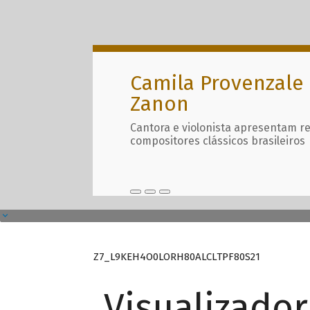
Camila Provenzale 
Zanon
Cantora e violonista apresentam r
compositores clássicos brasileiros
Z7_L9KEH4O0LORH80ALCLTPF80S21
Visualizado