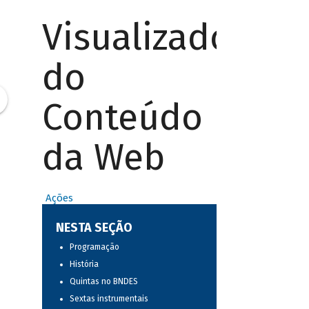
Visualizador
do
Conteúdo
da Web
Ações
NESTA SEÇÃO
Programação
História
Quintas no BNDES
Sextas instrumentais