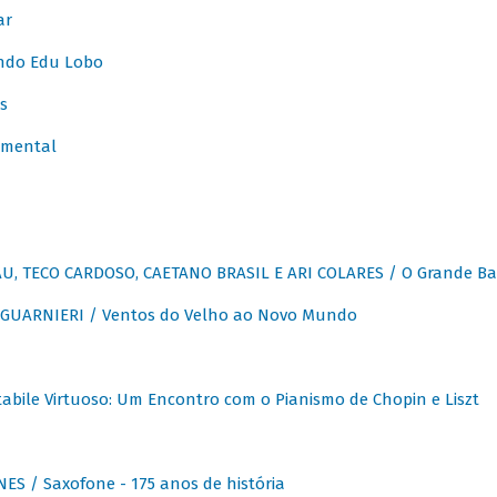
ar
ndo Edu Lobo
s
umental
, TECO CARDOSO, CAETANO BRASIL E ARI COLARES / O Grande Ba
GUARNIERI / Ventos do Velho ao Novo Mundo
abile Virtuoso: Um Encontro com o Pianismo de Chopin e Liszt
ES / Saxofone - 175 anos de história