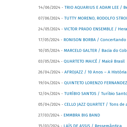
14/06/2024 -
TRIO AQUARIUS E ADAM LEE / Bela
07/06/2024 -
TUTTY MORENO, RODOLFO STROET
24/05/2024 -
VICTOR PRADO ENSEMBLE / Hera
17/05/2024 -
RONISON BORBA / Concertando –
10/05/2024 -
MARCELO GALTER / Bacia do Cob
03/05/2024 -
QUARTETO MAICÉ / Maicé Brasil
26/04/2024 -
AFROJAZZ / 10 Anos – A História
19/04/2024 -
QUINTETO LORENZO FERNANDEZ /
12/04/2024 -
TURÍBIO SANTOS / Turíbio Sant
05/04/2024 -
CELLO JAZZ QUARTET / Tons de 
27/03/2024 -
EMMBRA BIG BAND
15/03/2024 -
LAÍS DE ASSIS / Ressemântica