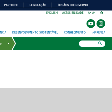
PARTICIPE
LEGISLAÇÃO
ÓRGÃOS DO GOVERNO
⁣
ENGLISH
ACESSIBILIDADE
A+
A-
NCIA
DESENVOLVIMENTO SUSTENTÁVEL
CONHECIMENTO
IMPRENSA
Busca
gem de tela