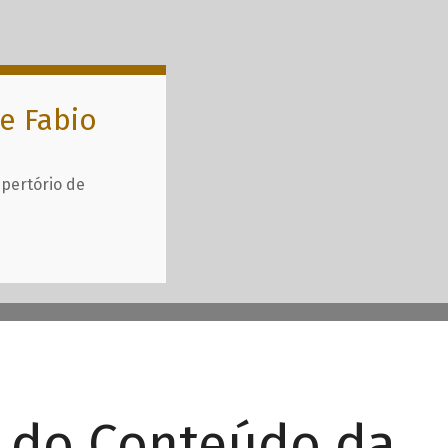
e Fabio
epertório de
r do Conteúdo da