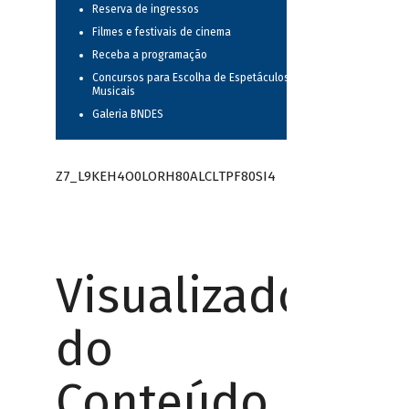
Reserva de ingressos
Filmes e festivais de cinema
Receba a programação
Concursos para Escolha de Espetáculos
Musicais
Galeria BNDES
Z7_L9KEH4O0LORH80ALCLTPF80SI4
Visualizador
do
Conteúdo