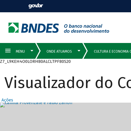
Z7_L9KEH4O0LORH80ALCLTPF80S20
Visualizador do 
Ações
Destaques Prin