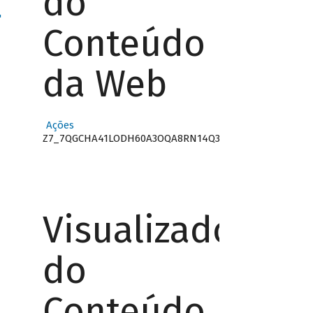
do
"
Conteúdo
da Web
Ações
Z7_7QGCHA41LODH60A3OQA8RN14Q3
Visualizador
do
Conteúdo