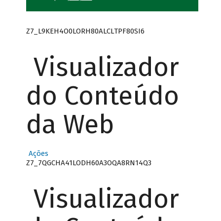
Z7_L9KEH4O0LORH80ALCLTPF80SI6
Visualizador
do Conteúdo
da Web
Ações
Z7_7QGCHA41LODH60A3OQA8RN14Q3
Visualizador