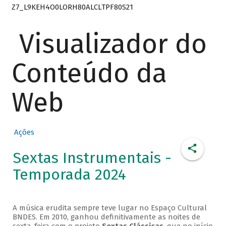
Z7_L9KEH4O0LORH80ALCLTPF80S21
Visualizador do
Conteúdo da
Web
Ações
Sextas Instrumentais -
Temporada 2024
A música erudita sempre teve lugar no Espaço Cultural
BNDES. Em 2010, ganhou definitivamente as noites de