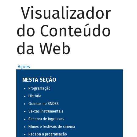
Visualizador
do Conteúdo
da Web
Ações
NESTA SEÇÃO
Programação
História
Quintas no BNDES
Sextas instrumentais
Reserva de ingressos
Filmes e festivais de cinema
Receba a programação