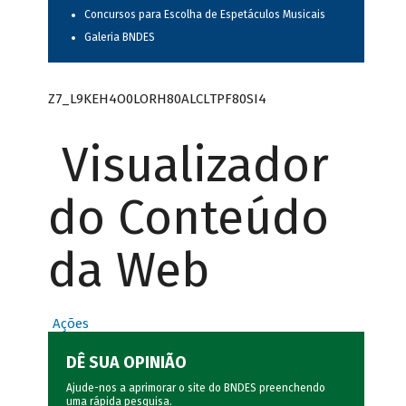
Concursos para Escolha de Espetáculos Musicais
Galeria BNDES
Z7_L9KEH4O0LORH80ALCLTPF80SI4
Visualizador
do Conteúdo
da Web
Ações
DÊ SUA OPINIÃO
Ajude-nos a aprimorar o site do BNDES preenchendo
uma rápida
pesquisa
.