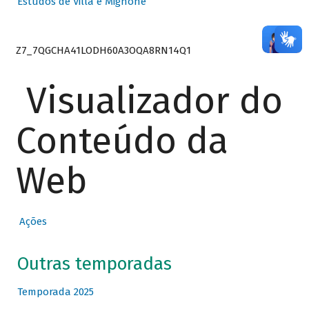
Estudos de Villa e Mignone
Z7_7QGCHA41LODH60A3OQA8RN14Q1
Visualizador do
Conteúdo da
Web
Ações
Outras temporadas
Temporada 2025