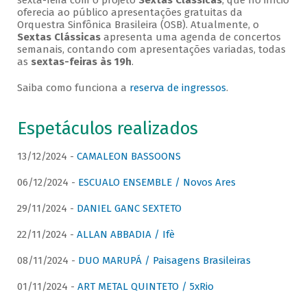
sexta-feira com o projeto
Sextas Clássicas
, que no início
oferecia ao público apresentações gratuitas da
Orquestra Sinfônica Brasileira (OSB). Atualmente, o
Sextas Clássicas
apresenta uma agenda de concertos
semanais, contando com apresentações variadas, todas
as
sextas-feiras às 19h
.
Saiba como funciona a
reserva de ingressos
.
Espetáculos realizados
13/12/2024 -
CAMALEON BASSOONS
06/12/2024 -
ESCUALO ENSEMBLE / Novos Ares
29/11/2024 -
DANIEL GANC SEXTETO
22/11/2024 -
ALLAN ABBADIA / Ifè
08/11/2024 -
DUO MARUPÁ / Paisagens Brasileiras
01/11/2024 -
ART METAL QUINTETO / 5xRio