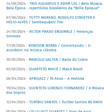
14/06/2024 -
TRIO AQUARIUS E ADAM LEE / Bela Música,
Bela Época - repertórios brasileiros da "Belle Époque"
07/06/2024 -
TUTTY MORENO, RODOLFO STROETER E
HELIO ALVES / Sambaquijazz Trio
24/05/2024 -
VICTOR PRADO ENSEMBLE / Heranças
Sonoras
17/05/2024 -
RONISON BORBA / Concertando – O
acordeon na música clássica
10/05/2024 -
MARCELO GALTER / Bacia do Cobre
03/05/2024 -
QUARTETO MAICÉ / Maicé Brasil
26/04/2024 -
AFROJAZZ / 10 Anos – A História
19/04/2024 -
QUINTETO LORENZO FERNANDEZ / A Música
dos Sopros
12/04/2024 -
TURÍBIO SANTOS / Turíbio Santos 80 ANOS
05/04/2024 -
CELLO JAZZ QUARTET / Tons de azul