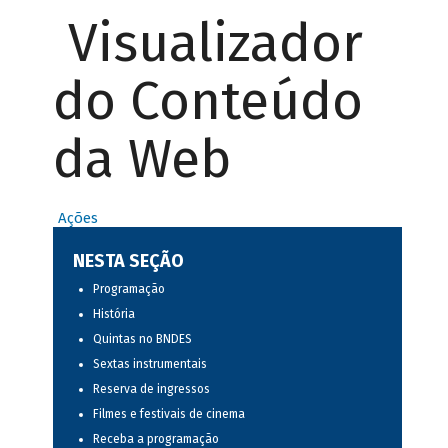
Visualizador
do Conteúdo
da Web
Ações
NESTA SEÇÃO
Programação
História
Quintas no BNDES
Sextas instrumentais
Reserva de ingressos
Filmes e festivais de cinema
Receba a programação