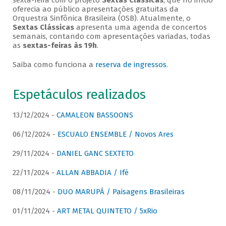
sexta-feira com o projeto
Sextas Clássicas
, que no início
oferecia ao público apresentações gratuitas da
Orquestra Sinfônica Brasileira (OSB). Atualmente, o
Sextas Clássicas
apresenta uma agenda de concertos
semanais, contando com apresentações variadas, todas
as
sextas-feiras às 19h
.
Saiba como funciona a
reserva de ingressos
.
Espetáculos realizados
13/12/2024 -
CAMALEON BASSOONS
06/12/2024 -
ESCUALO ENSEMBLE / Novos Ares
29/11/2024 -
DANIEL GANC SEXTETO
22/11/2024 -
ALLAN ABBADIA / Ifè
08/11/2024 -
DUO MARUPÁ / Paisagens Brasileiras
01/11/2024 -
ART METAL QUINTETO / 5xRio