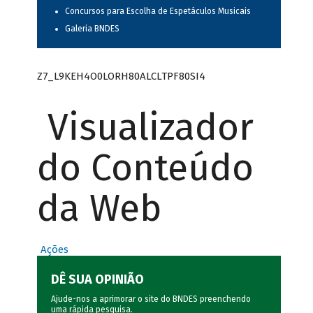
Concursos para Escolha de Espetáculos Musicais
Galeria BNDES
Z7_L9KEH4O0LORH80ALCLTPF80SI4
Visualizador
do Conteúdo
da Web
Ações
DÊ SUA OPINIÃO
Ajude-nos a aprimorar o site do BNDES preenchendo
uma rápida
pesquisa
.