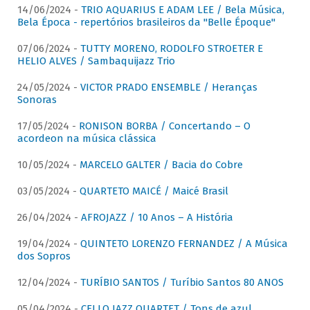
14/06/2024 -
TRIO AQUARIUS E ADAM LEE / Bela Música,
Bela Época - repertórios brasileiros da "Belle Époque"
07/06/2024 -
TUTTY MORENO, RODOLFO STROETER E
HELIO ALVES / Sambaquijazz Trio
24/05/2024 -
VICTOR PRADO ENSEMBLE / Heranças
Sonoras
17/05/2024 -
RONISON BORBA / Concertando – O
acordeon na música clássica
10/05/2024 -
MARCELO GALTER / Bacia do Cobre
03/05/2024 -
QUARTETO MAICÉ / Maicé Brasil
26/04/2024 -
AFROJAZZ / 10 Anos – A História
19/04/2024 -
QUINTETO LORENZO FERNANDEZ / A Música
dos Sopros
12/04/2024 -
TURÍBIO SANTOS / Turíbio Santos 80 ANOS
05/04/2024 -
CELLO JAZZ QUARTET / Tons de azul