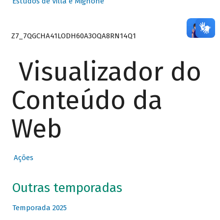
Estudos de Villa e Mignone
Z7_7QGCHA41LODH60A3OQA8RN14Q1
Visualizador do
Conteúdo da
Web
Ações
Outras temporadas
Temporada 2025