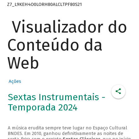
Z7_L9KEH4O0LORH80ALCLTPF80S21
Visualizador do
Conteúdo da
Web
Ações
Sextas Instrumentais -
Temporada 2024
A música erudita sempre teve lugar no Espaço Cultural
BNDES. Em 2010, ganhou definitivamente as noites de