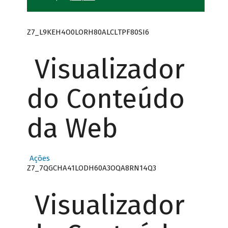
Z7_L9KEH4O0LORH80ALCLTPF80SI6
Visualizador
do Conteúdo
da Web
Ações
Z7_7QGCHA41LODH60A3OQA8RN14Q3
Visualizador