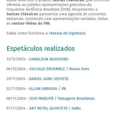
sexta-feira com o projeto
Sextas Clássicas
, que no início
oferecia ao público apresentações gratuitas da
Orquestra Sinfônica Brasileira (OSB). Atualmente, o
Sextas Clássicas
apresenta uma agenda de concertos
semanais, contando com apresentações variadas, todas
as
sextas-feiras às 19h
.
Saiba como funciona a
reserva de ingressos
.
Espetáculos realizados
13/12/2024 -
CAMALEON BASSOONS
06/12/2024 -
ESCUALO ENSEMBLE / Novos Ares
29/11/2024 -
DANIEL GANC SEXTETO
22/11/2024 -
ALLAN ABBADIA / Ifè
08/11/2024 -
DUO MARUPÁ / Paisagens Brasileiras
01/11/2024 -
ART METAL QUINTETO / 5xRio