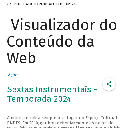
Z7_L9KEH4O0LORH80ALCLTPF80S21
Visualizador do
Conteúdo da
Web
Ações
Sextas Instrumentais -
Temporada 2024
A música erudita sempre teve lugar no Espaço Cultural
BNDES. Em 2010, ganhou definitivamente as noites de