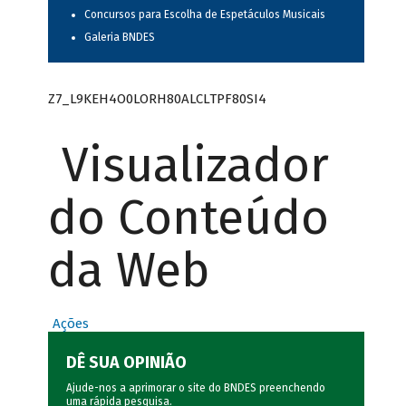
Concursos para Escolha de Espetáculos Musicais
Galeria BNDES
Z7_L9KEH4O0LORH80ALCLTPF80SI4
Visualizador
do Conteúdo
da Web
Ações
DÊ SUA OPINIÃO
Ajude-nos a aprimorar o site do BNDES preenchendo
uma rápida
pesquisa
.