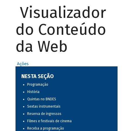
Visualizador
do Conteúdo
da Web
Ações
NESTA SEÇÃO
Programação
História
Quintas no BNDES
Sextas instrumentais
Reserva de ingressos
Filmes e festivais de cinema
Receba a programação