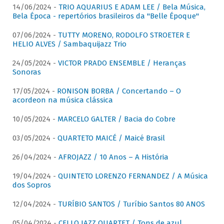
14/06/2024 -
TRIO AQUARIUS E ADAM LEE / Bela Música,
Bela Época - repertórios brasileiros da "Belle Époque"
07/06/2024 -
TUTTY MORENO, RODOLFO STROETER E
HELIO ALVES / Sambaquijazz Trio
24/05/2024 -
VICTOR PRADO ENSEMBLE / Heranças
Sonoras
17/05/2024 -
RONISON BORBA / Concertando – O
acordeon na música clássica
10/05/2024 -
MARCELO GALTER / Bacia do Cobre
03/05/2024 -
QUARTETO MAICÉ / Maicé Brasil
26/04/2024 -
AFROJAZZ / 10 Anos – A História
19/04/2024 -
QUINTETO LORENZO FERNANDEZ / A Música
dos Sopros
12/04/2024 -
TURÍBIO SANTOS / Turíbio Santos 80 ANOS
05/04/2024 -
CELLO JAZZ QUARTET / Tons de azul