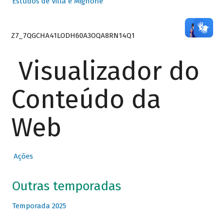
Estudos de Villa e Mignone
Z7_7QGCHA41LODH60A3OQA8RN14Q1
Visualizador do
Conteúdo da
Web
Ações
Outras temporadas
Temporada 2025