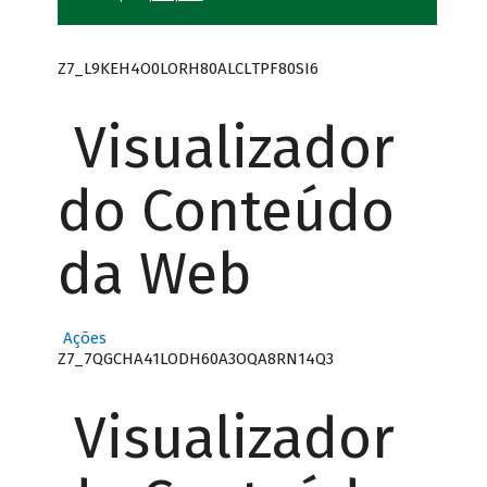
Z7_L9KEH4O0LORH80ALCLTPF80SI6
Visualizador
do Conteúdo
da Web
Ações
Z7_7QGCHA41LODH60A3OQA8RN14Q3
Visualizador