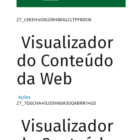
Z7_L9KEH4O0LORH80ALCLTPF80SI6
Visualizador
do Conteúdo
da Web
Ações
Z7_7QGCHA41LODH60A3OQA8RN14Q3
Visualizador