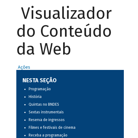
Visualizador
do Conteúdo
da Web
Ações
NESTA SEÇÃO
Programação
História
Quintas no BNDES
Sextas instrumentais
Reserva de ingressos
Filmes e festivais de cinema
Receba a programação