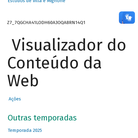
Estudos de Villa e Mignone
Z7_7QGCHA41LODH60A3OQA8RN14Q1
Visualizador do
Conteúdo da
Web
Ações
Outras temporadas
Temporada 2025