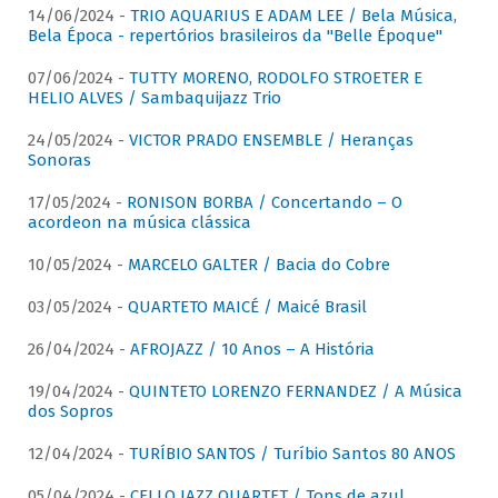
14/06/2024 -
TRIO AQUARIUS E ADAM LEE / Bela Música,
Bela Época - repertórios brasileiros da "Belle Époque"
07/06/2024 -
TUTTY MORENO, RODOLFO STROETER E
HELIO ALVES / Sambaquijazz Trio
24/05/2024 -
VICTOR PRADO ENSEMBLE / Heranças
Sonoras
17/05/2024 -
RONISON BORBA / Concertando – O
acordeon na música clássica
10/05/2024 -
MARCELO GALTER / Bacia do Cobre
03/05/2024 -
QUARTETO MAICÉ / Maicé Brasil
26/04/2024 -
AFROJAZZ / 10 Anos – A História
19/04/2024 -
QUINTETO LORENZO FERNANDEZ / A Música
dos Sopros
12/04/2024 -
TURÍBIO SANTOS / Turíbio Santos 80 ANOS
05/04/2024 -
CELLO JAZZ QUARTET / Tons de azul