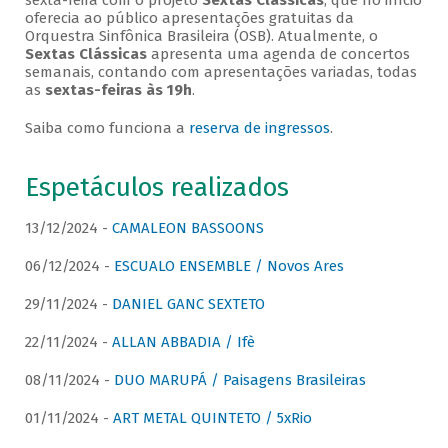
sexta-feira com o projeto
Sextas Clássicas
, que no início
oferecia ao público apresentações gratuitas da
Orquestra Sinfônica Brasileira (OSB). Atualmente, o
Sextas Clássicas
apresenta uma agenda de concertos
semanais, contando com apresentações variadas, todas
as
sextas-feiras às 19h
.
Saiba como funciona a
reserva de ingressos
.
Espetáculos realizados
13/12/2024 -
CAMALEON BASSOONS
06/12/2024 -
ESCUALO ENSEMBLE / Novos Ares
29/11/2024 -
DANIEL GANC SEXTETO
22/11/2024 -
ALLAN ABBADIA / Ifè
08/11/2024 -
DUO MARUPÁ / Paisagens Brasileiras
01/11/2024 -
ART METAL QUINTETO / 5xRio