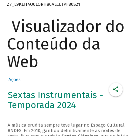
Z7_L9KEH4O0LORH80ALCLTPF80S21
Visualizador do
Conteúdo da
Web
Ações
Sextas Instrumentais -
Temporada 2024
A música erudita sempre teve lugar no Espaço Cultural
BNDES. Em 2010, ganhou definitivamente as noites de