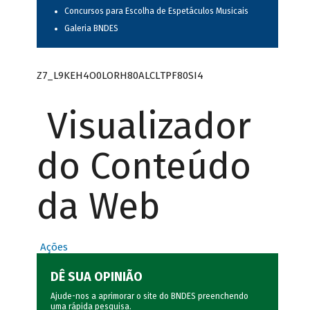
Concursos para Escolha de Espetáculos Musicais
Galeria BNDES
Z7_L9KEH4O0LORH80ALCLTPF80SI4
Visualizador
do Conteúdo
da Web
Ações
DÊ SUA OPINIÃO
Ajude-nos a aprimorar o site do BNDES preenchendo
uma rápida
pesquisa
.