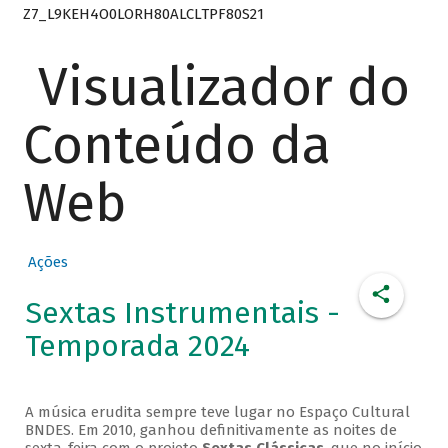
Z7_L9KEH4O0LORH80ALCLTPF80S21
Visualizador do
Conteúdo da
Web
Ações
Sextas Instrumentais -
Temporada 2024
A música erudita sempre teve lugar no Espaço Cultural
BNDES. Em 2010, ganhou definitivamente as noites de