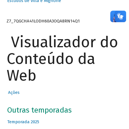
Estudos de Villa e Mignone
Z7_7QGCHA41LODH60A3OQA8RN14Q1
Visualizador do
Conteúdo da
Web
Ações
Outras temporadas
Temporada 2025