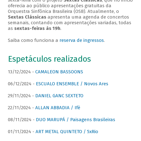
sexta-feira com o projeto
Sextas Clássicas
, que no início
oferecia ao público apresentações gratuitas da
Orquestra Sinfônica Brasileira (OSB). Atualmente, o
Sextas Clássicas
apresenta uma agenda de concertos
semanais, contando com apresentações variadas, todas
as
sextas-feiras às 19h
.
Saiba como funciona a
reserva de ingressos
.
Espetáculos realizados
13/12/2024 -
CAMALEON BASSOONS
06/12/2024 -
ESCUALO ENSEMBLE / Novos Ares
29/11/2024 -
DANIEL GANC SEXTETO
22/11/2024 -
ALLAN ABBADIA / Ifè
08/11/2024 -
DUO MARUPÁ / Paisagens Brasileiras
01/11/2024 -
ART METAL QUINTETO / 5xRio