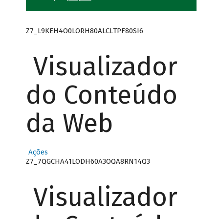
Z7_L9KEH4O0LORH80ALCLTPF80SI6
Visualizador
do Conteúdo
da Web
Ações
Z7_7QGCHA41LODH60A3OQA8RN14Q3
Visualizador