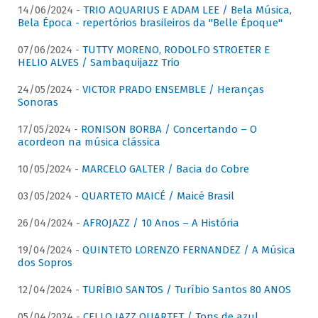
14/06/2024 -
TRIO AQUARIUS E ADAM LEE / Bela Música,
Bela Época - repertórios brasileiros da "Belle Époque"
07/06/2024 -
TUTTY MORENO, RODOLFO STROETER E
HELIO ALVES / Sambaquijazz Trio
24/05/2024 -
VICTOR PRADO ENSEMBLE / Heranças
Sonoras
17/05/2024 -
RONISON BORBA / Concertando – O
acordeon na música clássica
10/05/2024 -
MARCELO GALTER / Bacia do Cobre
03/05/2024 -
QUARTETO MAICÉ / Maicé Brasil
26/04/2024 -
AFROJAZZ / 10 Anos – A História
19/04/2024 -
QUINTETO LORENZO FERNANDEZ / A Música
dos Sopros
12/04/2024 -
TURÍBIO SANTOS / Turíbio Santos 80 ANOS
05/04/2024 -
CELLO JAZZ QUARTET / Tons de azul