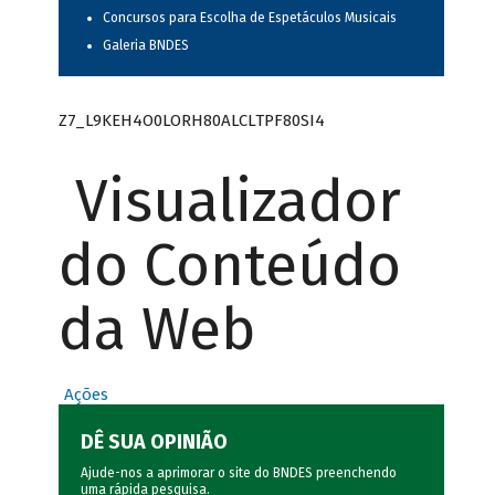
Concursos para Escolha de Espetáculos Musicais
Galeria BNDES
Z7_L9KEH4O0LORH80ALCLTPF80SI4
Visualizador
do Conteúdo
da Web
Ações
DÊ SUA OPINIÃO
Ajude-nos a aprimorar o site do BNDES preenchendo
uma rápida
pesquisa
.