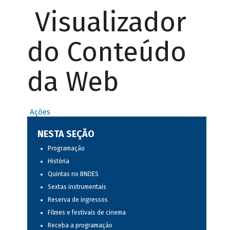
Visualizador
do Conteúdo
da Web
Ações
NESTA SEÇÃO
Programação
História
Quintas no BNDES
Sextas instrumentais
Reserva de ingressos
Filmes e festivais de cinema
Receba a programação