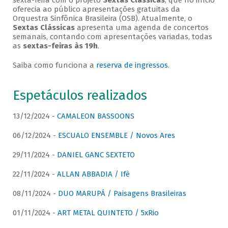
sexta-feira com o projeto
Sextas Clássicas
, que no início
oferecia ao público apresentações gratuitas da
Orquestra Sinfônica Brasileira (OSB). Atualmente, o
Sextas Clássicas
apresenta uma agenda de concertos
semanais, contando com apresentações variadas, todas
as
sextas-feiras às 19h
.
Saiba como funciona a
reserva de ingressos
.
Espetáculos realizados
13/12/2024 -
CAMALEON BASSOONS
06/12/2024 -
ESCUALO ENSEMBLE / Novos Ares
29/11/2024 -
DANIEL GANC SEXTETO
22/11/2024 -
ALLAN ABBADIA / Ifè
08/11/2024 -
DUO MARUPÁ / Paisagens Brasileiras
01/11/2024 -
ART METAL QUINTETO / 5xRio