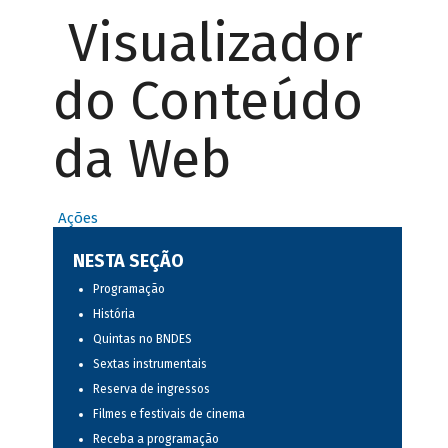
Visualizador
do Conteúdo
da Web
Ações
NESTA SEÇÃO
Programação
História
Quintas no BNDES
Sextas instrumentais
Reserva de ingressos
Filmes e festivais de cinema
Receba a programação