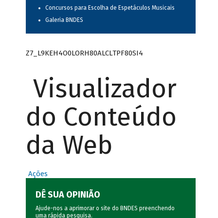
Concursos para Escolha de Espetáculos Musicais
Galeria BNDES
Z7_L9KEH4O0LORH80ALCLTPF80SI4
Visualizador
do Conteúdo
da Web
Ações
DÊ SUA OPINIÃO
Ajude-nos a aprimorar o site do BNDES preenchendo
uma rápida
pesquisa
.