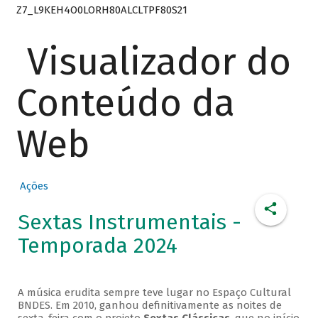
Z7_L9KEH4O0LORH80ALCLTPF80S21
Visualizador do
Conteúdo da
Web
Ações
Sextas Instrumentais -
Temporada 2024
A música erudita sempre teve lugar no Espaço Cultural
BNDES. Em 2010, ganhou definitivamente as noites de