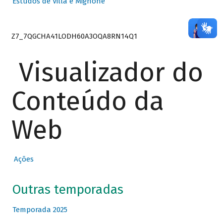
Estudos de Villa e Mignone
Z7_7QGCHA41LODH60A3OQA8RN14Q1
Visualizador do
Conteúdo da
Web
Ações
Outras temporadas
Temporada 2025