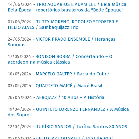
14/06/2024 -
TRIO AQUARIUS E ADAM LEE / Bela Música,
Bela Época - repertórios brasileiros da "Belle Époque"
07/06/2024 -
TUTTY MORENO, RODOLFO STROETER E
HELIO ALVES / Sambaquijazz Trio
24/05/2024 -
VICTOR PRADO ENSEMBLE / Heranças
Sonoras
17/05/2024 -
RONISON BORBA / Concertando – O
acordeon na música clássica
10/05/2024 -
MARCELO GALTER / Bacia do Cobre
03/05/2024 -
QUARTETO MAICÉ / Maicé Brasil
26/04/2024 -
AFROJAZZ / 10 Anos – A História
19/04/2024 -
QUINTETO LORENZO FERNANDEZ / A Música
dos Sopros
12/04/2024 -
TURÍBIO SANTOS / Turíbio Santos 80 ANOS
05/04/2024 -
CELLO JAZZ QUARTET / Tons de azul