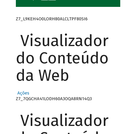
Z7_L9KEH4O0LORH80ALCLTPF80SI6
Visualizador
do Conteúdo
da Web
Ações
Z7_7QGCHA41LODH60A3OQA8RN14Q3
Visualizador