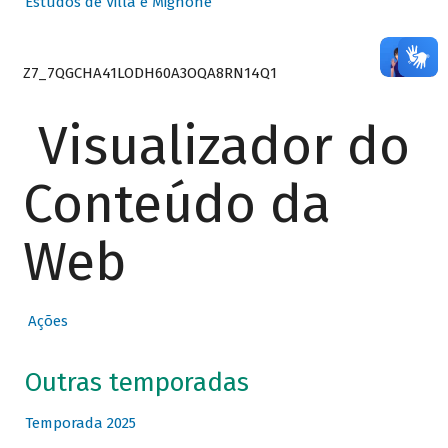
Estudos de Villa e Mignone
Z7_7QGCHA41LODH60A3OQA8RN14Q1
Visualizador do
Conteúdo da
Web
Ações
Outras temporadas
Temporada 2025