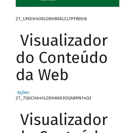
Z7_L9KEH4O0LORH80ALCLTPF80SI6
Visualizador
do Conteúdo
da Web
Ações
Z7_7QGCHA41LODH60A3OQA8RN14Q3
Visualizador