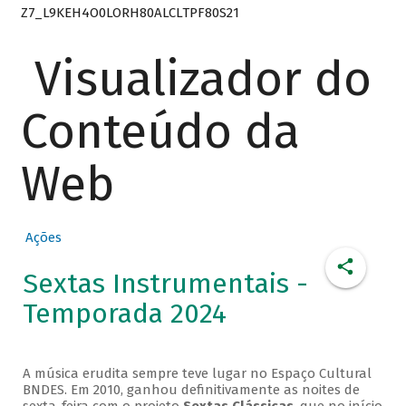
Z7_L9KEH4O0LORH80ALCLTPF80S21
Visualizador do
Conteúdo da
Web
Ações
Sextas Instrumentais -
Temporada 2024
A música erudita sempre teve lugar no Espaço Cultural
BNDES. Em 2010, ganhou definitivamente as noites de