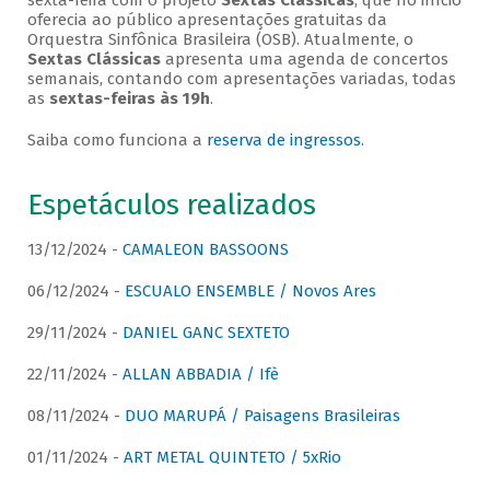
sexta-feira com o projeto
Sextas Clássicas
, que no início
oferecia ao público apresentações gratuitas da
Orquestra Sinfônica Brasileira (OSB). Atualmente, o
Sextas Clássicas
apresenta uma agenda de concertos
semanais, contando com apresentações variadas, todas
as
sextas-feiras às 19h
.
Saiba como funciona a
reserva de ingressos
.
Espetáculos realizados
13/12/2024 -
CAMALEON BASSOONS
06/12/2024 -
ESCUALO ENSEMBLE / Novos Ares
29/11/2024 -
DANIEL GANC SEXTETO
22/11/2024 -
ALLAN ABBADIA / Ifè
08/11/2024 -
DUO MARUPÁ / Paisagens Brasileiras
01/11/2024 -
ART METAL QUINTETO / 5xRio