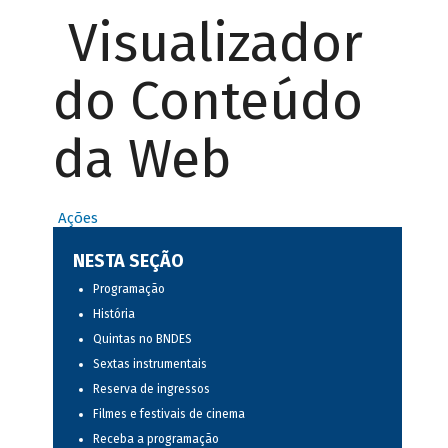
Visualizador
do Conteúdo
da Web
Ações
NESTA SEÇÃO
Programação
História
Quintas no BNDES
Sextas instrumentais
Reserva de ingressos
Filmes e festivais de cinema
Receba a programação