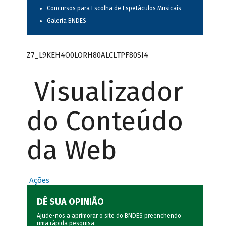
Concursos para Escolha de Espetáculos Musicais
Galeria BNDES
Z7_L9KEH4O0LORH80ALCLTPF80SI4
Visualizador
do Conteúdo
da Web
Ações
DÊ SUA OPINIÃO
Ajude-nos a aprimorar o site do BNDES preenchendo
uma rápida
pesquisa
.