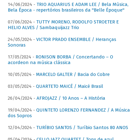
14/06/2024 -
TRIO AQUARIUS E ADAM LEE / Bela Música,
Bela Época - repertórios brasileiros da "Belle Époque"
07/06/2024 -
TUTTY MORENO, RODOLFO STROETER E
HELIO ALVES / Sambaquijazz Trio
24/05/2024 -
VICTOR PRADO ENSEMBLE / Heranças
Sonoras
17/05/2024 -
RONISON BORBA / Concertando – O
acordeon na música clássica
10/05/2024 -
MARCELO GALTER / Bacia do Cobre
03/05/2024 -
QUARTETO MAICÉ / Maicé Brasil
26/04/2024 -
AFROJAZZ / 10 Anos – A História
19/04/2024 -
QUINTETO LORENZO FERNANDEZ / A Música
dos Sopros
12/04/2024 -
TURÍBIO SANTOS / Turíbio Santos 80 ANOS
05/04/2024 -
CELLO JAZZ QUARTET / Tons de azul