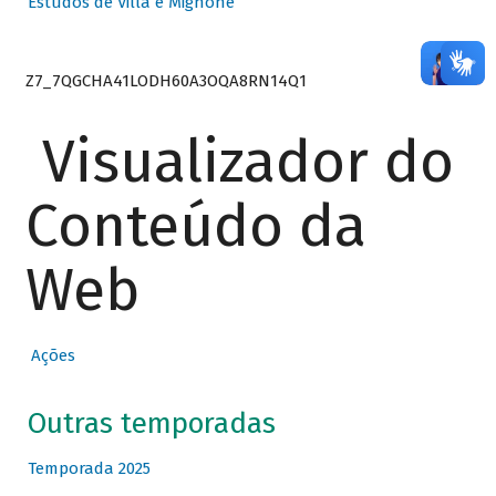
Estudos de Villa e Mignone
Z7_7QGCHA41LODH60A3OQA8RN14Q1
Visualizador do
Conteúdo da
Web
Ações
Outras temporadas
Temporada 2025