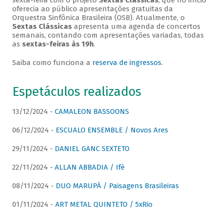
sexta-feira com o projeto
Sextas Clássicas
, que no início
oferecia ao público apresentações gratuitas da
Orquestra Sinfônica Brasileira (OSB). Atualmente, o
Sextas Clássicas
apresenta uma agenda de concertos
semanais, contando com apresentações variadas, todas
as
sextas-feiras às 19h
.
Saiba como funciona a
reserva de ingressos
.
Espetáculos realizados
13/12/2024 -
CAMALEON BASSOONS
06/12/2024 -
ESCUALO ENSEMBLE / Novos Ares
29/11/2024 -
DANIEL GANC SEXTETO
22/11/2024 -
ALLAN ABBADIA / Ifè
08/11/2024 -
DUO MARUPÁ / Paisagens Brasileiras
01/11/2024 -
ART METAL QUINTETO / 5xRio