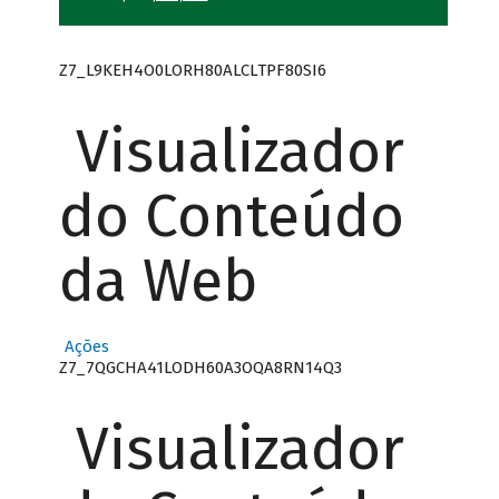
Z7_L9KEH4O0LORH80ALCLTPF80SI6
Visualizador
do Conteúdo
da Web
Ações
Z7_7QGCHA41LODH60A3OQA8RN14Q3
Visualizador