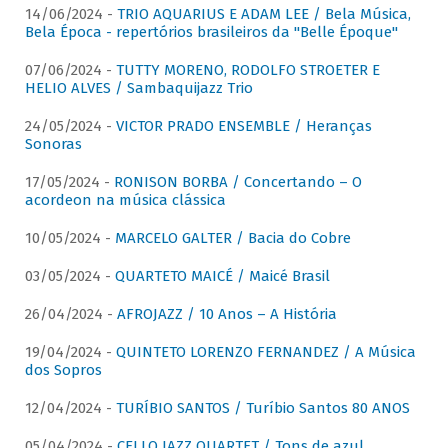
14/06/2024 -
TRIO AQUARIUS E ADAM LEE / Bela Música,
Bela Época - repertórios brasileiros da "Belle Époque"
07/06/2024 -
TUTTY MORENO, RODOLFO STROETER E
HELIO ALVES / Sambaquijazz Trio
24/05/2024 -
VICTOR PRADO ENSEMBLE / Heranças
Sonoras
17/05/2024 -
RONISON BORBA / Concertando – O
acordeon na música clássica
10/05/2024 -
MARCELO GALTER / Bacia do Cobre
03/05/2024 -
QUARTETO MAICÉ / Maicé Brasil
26/04/2024 -
AFROJAZZ / 10 Anos – A História
19/04/2024 -
QUINTETO LORENZO FERNANDEZ / A Música
dos Sopros
12/04/2024 -
TURÍBIO SANTOS / Turíbio Santos 80 ANOS
05/04/2024 -
CELLO JAZZ QUARTET / Tons de azul