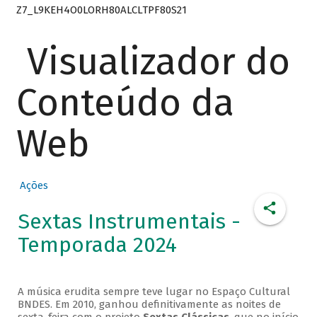
Z7_L9KEH4O0LORH80ALCLTPF80S21
Visualizador do
Conteúdo da
Web
Ações
Sextas Instrumentais -
Temporada 2024
A música erudita sempre teve lugar no Espaço Cultural
BNDES. Em 2010, ganhou definitivamente as noites de