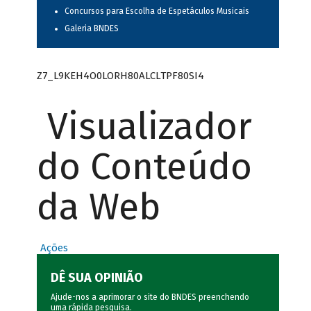
Concursos para Escolha de Espetáculos Musicais
Galeria BNDES
Z7_L9KEH4O0LORH80ALCLTPF80SI4
Visualizador
do Conteúdo
da Web
Ações
DÊ SUA OPINIÃO
Ajude-nos a aprimorar o site do BNDES preenchendo
uma rápida
pesquisa
.