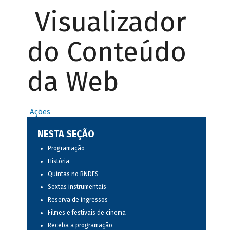
Visualizador
do Conteúdo
da Web
Ações
NESTA SEÇÃO
Programação
História
Quintas no BNDES
Sextas instrumentais
Reserva de ingressos
Filmes e festivais de cinema
Receba a programação