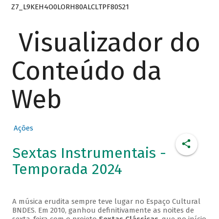
Z7_L9KEH4O0LORH80ALCLTPF80S21
Visualizador do
Conteúdo da
Web
Ações
Sextas Instrumentais -
Temporada 2024
A música erudita sempre teve lugar no Espaço Cultural
BNDES. Em 2010, ganhou definitivamente as noites de