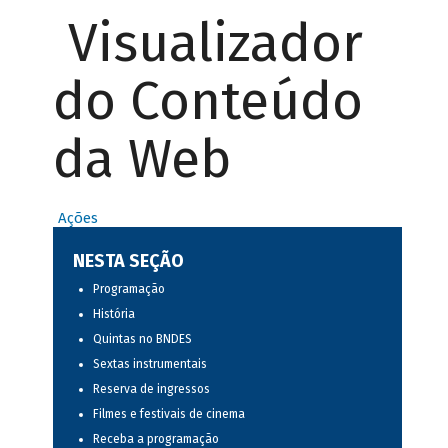
Visualizador
do Conteúdo
da Web
Ações
NESTA SEÇÃO
Programação
História
Quintas no BNDES
Sextas instrumentais
Reserva de ingressos
Filmes e festivais de cinema
Receba a programação