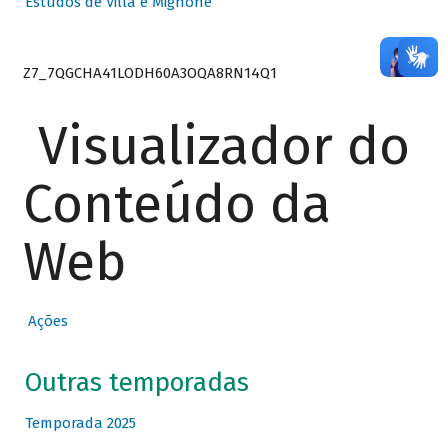
Estudos de Villa e Mignone
Z7_7QGCHA41LODH60A3OQA8RN14Q1
Visualizador do
Conteúdo da
Web
Ações
Outras temporadas
Temporada 2025