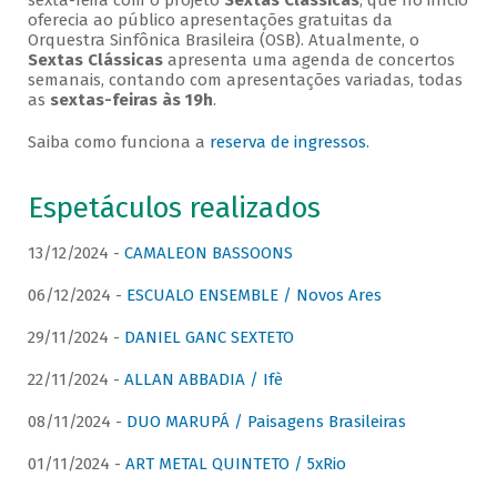
sexta-feira com o projeto
Sextas Clássicas
, que no início
oferecia ao público apresentações gratuitas da
Orquestra Sinfônica Brasileira (OSB). Atualmente, o
Sextas Clássicas
apresenta uma agenda de concertos
semanais, contando com apresentações variadas, todas
as
sextas-feiras às 19h
.
Saiba como funciona a
reserva de ingressos
.
Espetáculos realizados
13/12/2024 -
CAMALEON BASSOONS
06/12/2024 -
ESCUALO ENSEMBLE / Novos Ares
29/11/2024 -
DANIEL GANC SEXTETO
22/11/2024 -
ALLAN ABBADIA / Ifè
08/11/2024 -
DUO MARUPÁ / Paisagens Brasileiras
01/11/2024 -
ART METAL QUINTETO / 5xRio