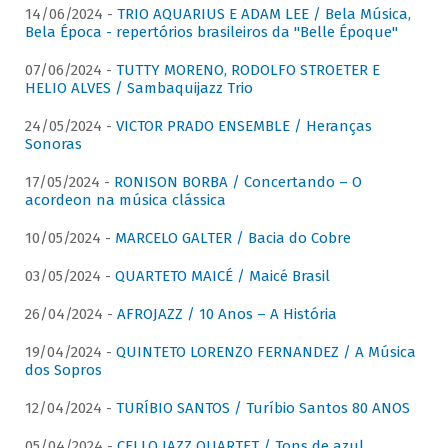
14/06/2024 -
TRIO AQUARIUS E ADAM LEE / Bela Música,
Bela Época - repertórios brasileiros da "Belle Époque"
07/06/2024 -
TUTTY MORENO, RODOLFO STROETER E
HELIO ALVES / Sambaquijazz Trio
24/05/2024 -
VICTOR PRADO ENSEMBLE / Heranças
Sonoras
17/05/2024 -
RONISON BORBA / Concertando – O
acordeon na música clássica
10/05/2024 -
MARCELO GALTER / Bacia do Cobre
03/05/2024 -
QUARTETO MAICÉ / Maicé Brasil
26/04/2024 -
AFROJAZZ / 10 Anos – A História
19/04/2024 -
QUINTETO LORENZO FERNANDEZ / A Música
dos Sopros
12/04/2024 -
TURÍBIO SANTOS / Turíbio Santos 80 ANOS
05/04/2024 -
CELLO JAZZ QUARTET / Tons de azul