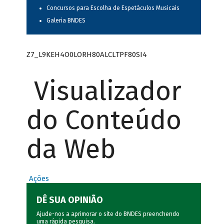
Concursos para Escolha de Espetáculos Musicais
Galeria BNDES
Z7_L9KEH4O0LORH80ALCLTPF80SI4
Visualizador
do Conteúdo
da Web
Ações
DÊ SUA OPINIÃO
Ajude-nos a aprimorar o site do BNDES preenchendo
uma rápida
pesquisa
.