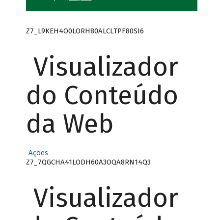
Z7_L9KEH4O0LORH80ALCLTPF80SI6
Visualizador
do Conteúdo
da Web
Ações
Z7_7QGCHA41LODH60A3OQA8RN14Q3
Visualizador