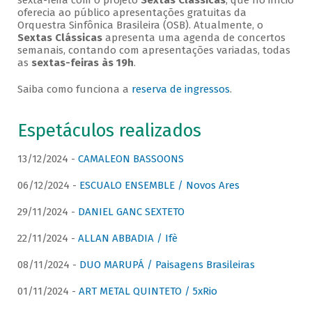
sexta-feira com o projeto
Sextas Clássicas
, que no início
oferecia ao público apresentações gratuitas da
Orquestra Sinfônica Brasileira (OSB). Atualmente, o
Sextas Clássicas
apresenta uma agenda de concertos
semanais, contando com apresentações variadas, todas
as
sextas-feiras às 19h
.
Saiba como funciona a
reserva de ingressos
.
Espetáculos realizados
13/12/2024 -
CAMALEON BASSOONS
06/12/2024 -
ESCUALO ENSEMBLE / Novos Ares
29/11/2024 -
DANIEL GANC SEXTETO
22/11/2024 -
ALLAN ABBADIA / Ifè
08/11/2024 -
DUO MARUPÁ / Paisagens Brasileiras
01/11/2024 -
ART METAL QUINTETO / 5xRio