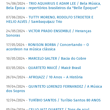
14/06/2024 -
TRIO AQUARIUS E ADAM LEE / Bela Música,
Bela Época - repertórios brasileiros da "Belle Époque"
07/06/2024 -
TUTTY MORENO, RODOLFO STROETER E
HELIO ALVES / Sambaquijazz Trio
24/05/2024 -
VICTOR PRADO ENSEMBLE / Heranças
Sonoras
17/05/2024 -
RONISON BORBA / Concertando – O
acordeon na música clássica
10/05/2024 -
MARCELO GALTER / Bacia do Cobre
03/05/2024 -
QUARTETO MAICÉ / Maicé Brasil
26/04/2024 -
AFROJAZZ / 10 Anos – A História
19/04/2024 -
QUINTETO LORENZO FERNANDEZ / A Música
dos Sopros
12/04/2024 -
TURÍBIO SANTOS / Turíbio Santos 80 ANOS
05/04/2024 -
CELLO JAZZ QUARTET / Tons de azul