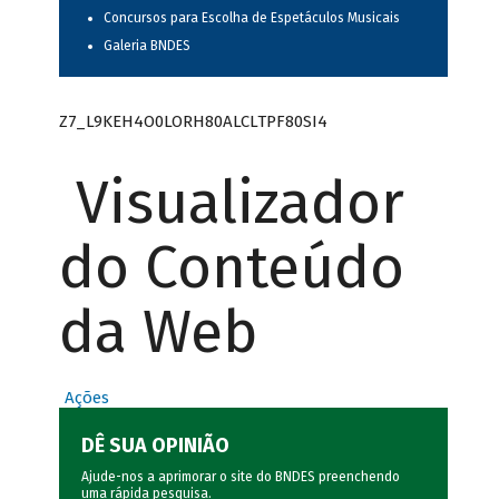
Concursos para Escolha de Espetáculos Musicais
Galeria BNDES
Z7_L9KEH4O0LORH80ALCLTPF80SI4
Visualizador
do Conteúdo
da Web
Ações
DÊ SUA OPINIÃO
Ajude-nos a aprimorar o site do BNDES preenchendo
uma rápida
pesquisa
.