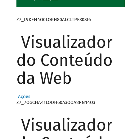
Z7_L9KEH4O0LORH80ALCLTPF80SI6
Visualizador
do Conteúdo
da Web
Ações
Z7_7QGCHA41LODH60A3OQA8RN14Q3
Visualizador