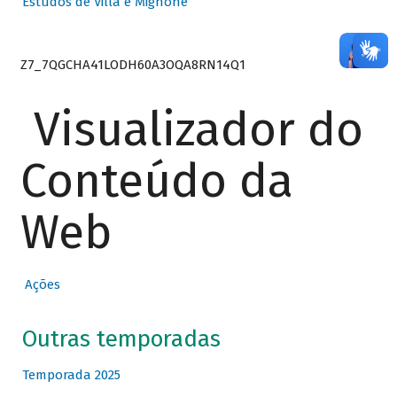
Estudos de Villa e Mignone
Z7_7QGCHA41LODH60A3OQA8RN14Q1
Visualizador do
Conteúdo da
Web
Ações
Outras temporadas
Temporada 2025