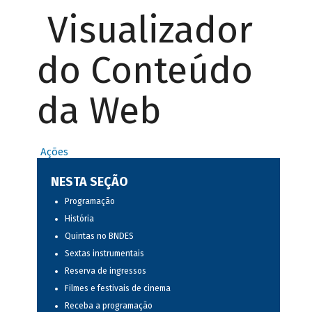
Visualizador
do Conteúdo
da Web
Ações
NESTA SEÇÃO
Programação
História
Quintas no BNDES
Sextas instrumentais
Reserva de ingressos
Filmes e festivais de cinema
Receba a programação