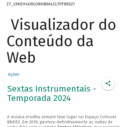
Z7_L9KEH4O0LORH80ALCLTPF80S21
Visualizador do
Conteúdo da
Web
Ações
Sextas Instrumentais -
Temporada 2024
A música erudita sempre teve lugar no Espaço Cultural
BNDES. Em 2010, ganhou definitivamente as noites de