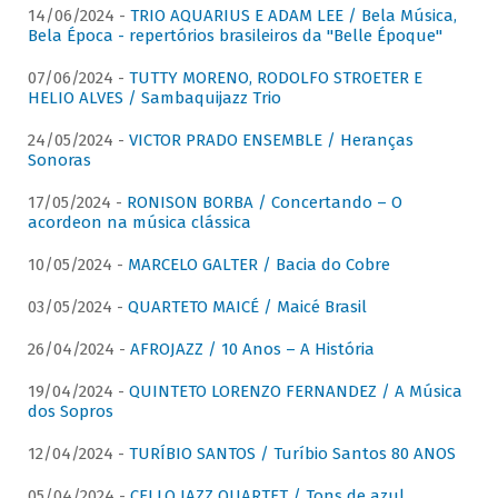
14/06/2024 -
TRIO AQUARIUS E ADAM LEE / Bela Música,
Bela Época - repertórios brasileiros da "Belle Époque"
07/06/2024 -
TUTTY MORENO, RODOLFO STROETER E
HELIO ALVES / Sambaquijazz Trio
24/05/2024 -
VICTOR PRADO ENSEMBLE / Heranças
Sonoras
17/05/2024 -
RONISON BORBA / Concertando – O
acordeon na música clássica
10/05/2024 -
MARCELO GALTER / Bacia do Cobre
03/05/2024 -
QUARTETO MAICÉ / Maicé Brasil
26/04/2024 -
AFROJAZZ / 10 Anos – A História
19/04/2024 -
QUINTETO LORENZO FERNANDEZ / A Música
dos Sopros
12/04/2024 -
TURÍBIO SANTOS / Turíbio Santos 80 ANOS
05/04/2024 -
CELLO JAZZ QUARTET / Tons de azul