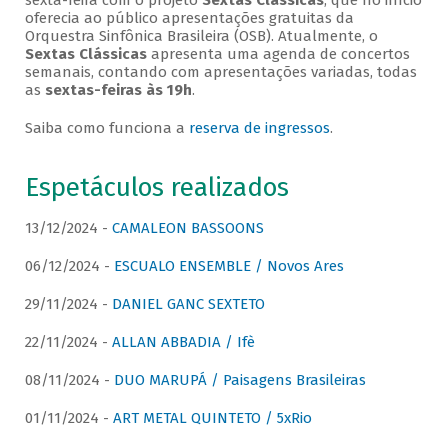
sexta-feira com o projeto
Sextas Clássicas
, que no início
oferecia ao público apresentações gratuitas da
Orquestra Sinfônica Brasileira (OSB). Atualmente, o
Sextas Clássicas
apresenta uma agenda de concertos
semanais, contando com apresentações variadas, todas
as
sextas-feiras às 19h
.
Saiba como funciona a
reserva de ingressos
.
Espetáculos realizados
13/12/2024 -
CAMALEON BASSOONS
06/12/2024 -
ESCUALO ENSEMBLE / Novos Ares
29/11/2024 -
DANIEL GANC SEXTETO
22/11/2024 -
ALLAN ABBADIA / Ifè
08/11/2024 -
DUO MARUPÁ / Paisagens Brasileiras
01/11/2024 -
ART METAL QUINTETO / 5xRio