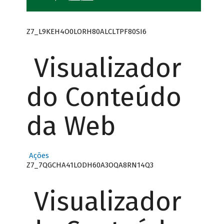
Z7_L9KEH4O0LORH80ALCLTPF80SI6
Visualizador
do Conteúdo
da Web
Ações
Z7_7QGCHA41LODH60A3OQA8RN14Q3
Visualizador