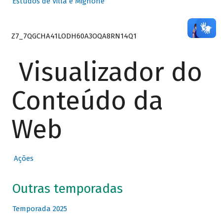
Estudos de Villa e Mignone
Z7_7QGCHA41LODH60A3OQA8RN14Q1
Visualizador do
Conteúdo da
Web
Ações
Outras temporadas
Temporada 2025