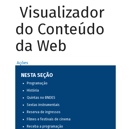
Visualizador
do Conteúdo
da Web
Ações
NESTA SEÇÃO
Programação
História
Quintas no BNDES
Sextas instrumentais
Reserva de ingressos
Filmes e festivais de cinema
Receba a programação