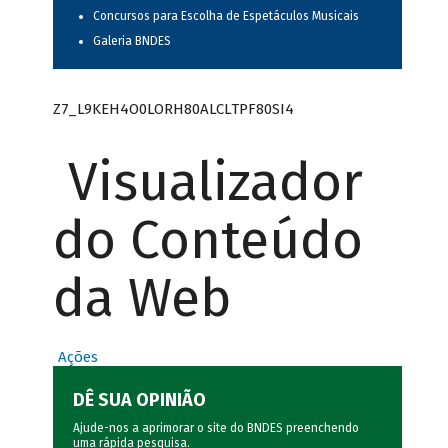
Concursos para Escolha de Espetáculos Musicais
Galeria BNDES
Z7_L9KEH4O0LORH80ALCLTPF80SI4
Visualizador
do Conteúdo
da Web
Ações
DÊ SUA OPINIÃO
Ajude-nos a aprimorar o site do BNDES preenchendo
uma rápida
pesquisa
.