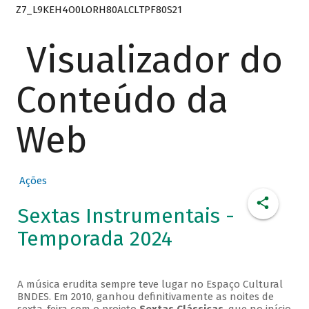
Z7_L9KEH4O0LORH80ALCLTPF80S21
Visualizador do
Conteúdo da
Web
Ações
Sextas Instrumentais -
Temporada 2024
A música erudita sempre teve lugar no Espaço Cultural
BNDES. Em 2010, ganhou definitivamente as noites de