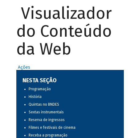
Visualizador
do Conteúdo
da Web
Ações
NESTA SEÇÃO
Programação
História
Quintas no BNDES
Sextas instrumentais
Reserva de ingressos
Filmes e festivais de cinema
Receba a programação