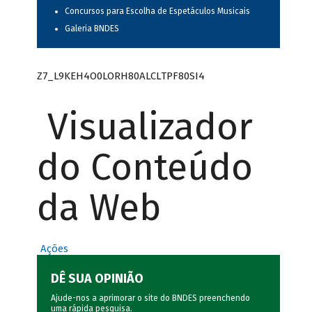
Concursos para Escolha de Espetáculos Musicais
Galeria BNDES
Z7_L9KEH4O0LORH80ALCLTPF80SI4
Visualizador
do Conteúdo
da Web
Ações
DÊ SUA OPINIÃO
Ajude-nos a aprimorar o site do BNDES preenchendo
uma rápida
pesquisa
.