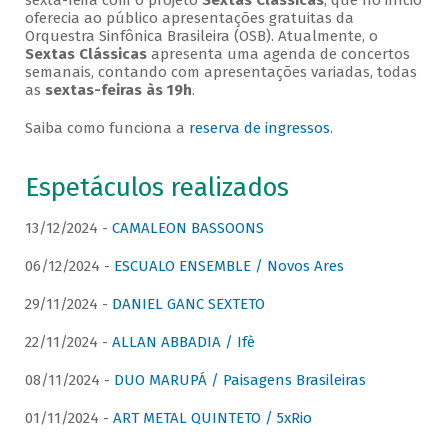
sexta-feira com o projeto
Sextas Clássicas
, que no início
oferecia ao público apresentações gratuitas da
Orquestra Sinfônica Brasileira (OSB). Atualmente, o
Sextas Clássicas
apresenta uma agenda de concertos
semanais, contando com apresentações variadas, todas
as
sextas-feiras às 19h
.
Saiba como funciona a
reserva de ingressos
.
Espetáculos realizados
13/12/2024 -
CAMALEON BASSOONS
06/12/2024 -
ESCUALO ENSEMBLE / Novos Ares
29/11/2024 -
DANIEL GANC SEXTETO
22/11/2024 -
ALLAN ABBADIA / Ifè
08/11/2024 -
DUO MARUPÁ / Paisagens Brasileiras
01/11/2024 -
ART METAL QUINTETO / 5xRio