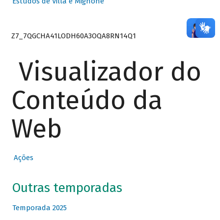
Estudos de Villa e Mignone
Z7_7QGCHA41LODH60A3OQA8RN14Q1
Visualizador do
Conteúdo da
Web
Ações
Outras temporadas
Temporada 2025