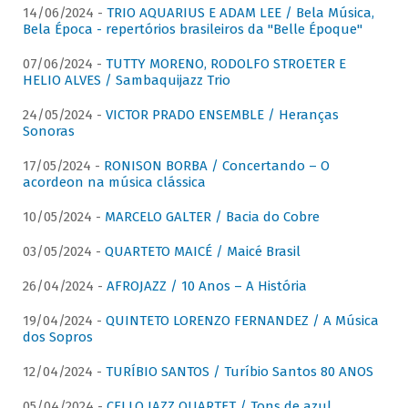
14/06/2024 -
TRIO AQUARIUS E ADAM LEE / Bela Música,
Bela Época - repertórios brasileiros da "Belle Époque"
07/06/2024 -
TUTTY MORENO, RODOLFO STROETER E
HELIO ALVES / Sambaquijazz Trio
24/05/2024 -
VICTOR PRADO ENSEMBLE / Heranças
Sonoras
17/05/2024 -
RONISON BORBA / Concertando – O
acordeon na música clássica
10/05/2024 -
MARCELO GALTER / Bacia do Cobre
03/05/2024 -
QUARTETO MAICÉ / Maicé Brasil
26/04/2024 -
AFROJAZZ / 10 Anos – A História
19/04/2024 -
QUINTETO LORENZO FERNANDEZ / A Música
dos Sopros
12/04/2024 -
TURÍBIO SANTOS / Turíbio Santos 80 ANOS
05/04/2024 -
CELLO JAZZ QUARTET / Tons de azul