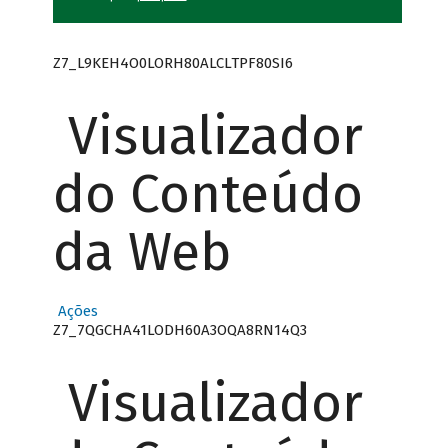
Z7_L9KEH4O0LORH80ALCLTPF80SI6
Visualizador
do Conteúdo
da Web
Ações
Z7_7QGCHA41LODH60A3OQA8RN14Q3
Visualizador