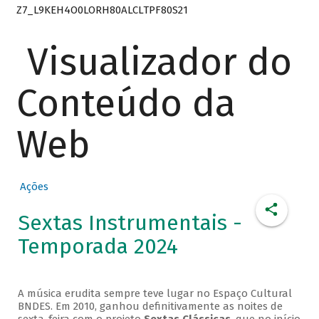
Z7_L9KEH4O0LORH80ALCLTPF80S21
Visualizador do
Conteúdo da
Web
Ações
Sextas Instrumentais -
Temporada 2024
A música erudita sempre teve lugar no Espaço Cultural
BNDES. Em 2010, ganhou definitivamente as noites de