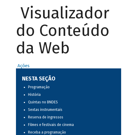
Visualizador
do Conteúdo
da Web
Ações
NESTA SEÇÃO
Programação
História
Quintas no BNDES
Sextas instrumentais
Reserva de ingressos
Filmes e festivais de cinema
Receba a programação