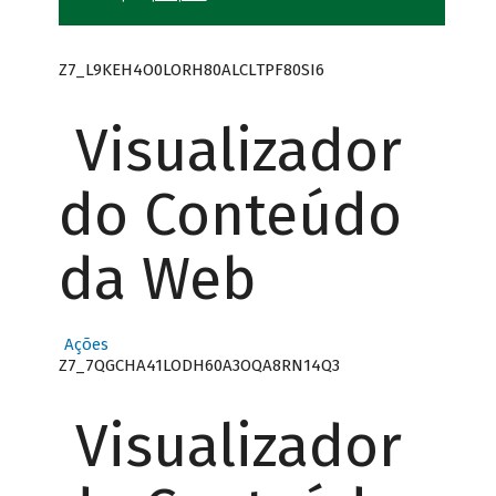
Z7_L9KEH4O0LORH80ALCLTPF80SI6
Visualizador
do Conteúdo
da Web
Ações
Z7_7QGCHA41LODH60A3OQA8RN14Q3
Visualizador