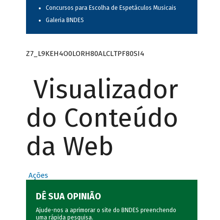
Concursos para Escolha de Espetáculos Musicais
Galeria BNDES
Z7_L9KEH4O0LORH80ALCLTPF80SI4
Visualizador
do Conteúdo
da Web
Ações
DÊ SUA OPINIÃO
Ajude-nos a aprimorar o site do BNDES preenchendo
uma rápida
pesquisa
.