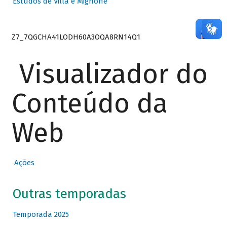
Estudos de Villa e Mignone
Z7_7QGCHA41LODH60A3OQA8RN14Q1
Visualizador do
Conteúdo da
Web
Ações
Outras temporadas
Temporada 2025