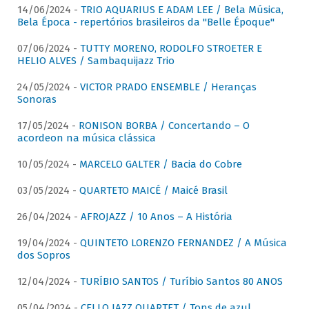
14/06/2024 -
TRIO AQUARIUS E ADAM LEE / Bela Música,
Bela Época - repertórios brasileiros da "Belle Époque"
07/06/2024 -
TUTTY MORENO, RODOLFO STROETER E
HELIO ALVES / Sambaquijazz Trio
24/05/2024 -
VICTOR PRADO ENSEMBLE / Heranças
Sonoras
17/05/2024 -
RONISON BORBA / Concertando – O
acordeon na música clássica
10/05/2024 -
MARCELO GALTER / Bacia do Cobre
03/05/2024 -
QUARTETO MAICÉ / Maicé Brasil
26/04/2024 -
AFROJAZZ / 10 Anos – A História
19/04/2024 -
QUINTETO LORENZO FERNANDEZ / A Música
dos Sopros
12/04/2024 -
TURÍBIO SANTOS / Turíbio Santos 80 ANOS
05/04/2024 -
CELLO JAZZ QUARTET / Tons de azul