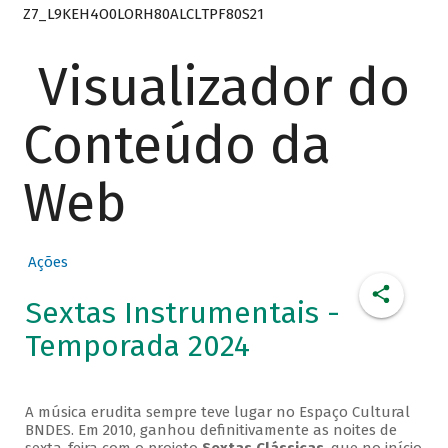
Z7_L9KEH4O0LORH80ALCLTPF80S21
Visualizador do
Conteúdo da
Web
Ações
Sextas Instrumentais -
Temporada 2024
A música erudita sempre teve lugar no Espaço Cultural
BNDES. Em 2010, ganhou definitivamente as noites de