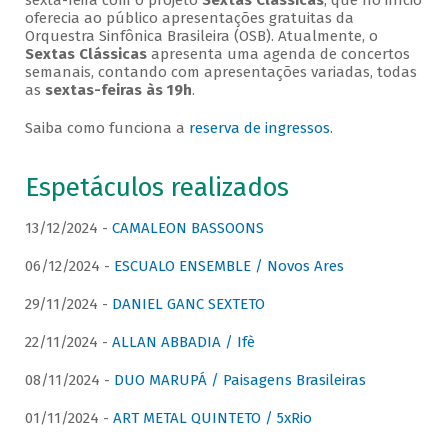
sexta-feira com o projeto
Sextas Clássicas
, que no início
oferecia ao público apresentações gratuitas da
Orquestra Sinfônica Brasileira (OSB). Atualmente, o
Sextas Clássicas
apresenta uma agenda de concertos
semanais, contando com apresentações variadas, todas
as
sextas-feiras às 19h
.
Saiba como funciona a
reserva de ingressos
.
Espetáculos realizados
13/12/2024 -
CAMALEON BASSOONS
06/12/2024 -
ESCUALO ENSEMBLE / Novos Ares
29/11/2024 -
DANIEL GANC SEXTETO
22/11/2024 -
ALLAN ABBADIA / Ifè
08/11/2024 -
DUO MARUPÁ / Paisagens Brasileiras
01/11/2024 -
ART METAL QUINTETO / 5xRio