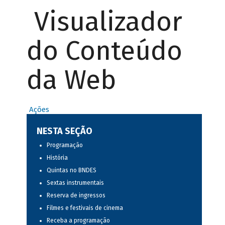
Visualizador
do Conteúdo
da Web
Ações
NESTA SEÇÃO
Programação
História
Quintas no BNDES
Sextas instrumentais
Reserva de ingressos
Filmes e festivais de cinema
Receba a programação