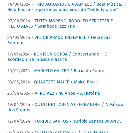
14/06/2024 -
TRIO AQUARIUS E ADAM LEE / Bela Música,
Bela Época - repertórios brasileiros da "Belle Époque"
07/06/2024 -
TUTTY MORENO, RODOLFO STROETER E
HELIO ALVES / Sambaquijazz Trio
24/05/2024 -
VICTOR PRADO ENSEMBLE / Heranças
Sonoras
17/05/2024 -
RONISON BORBA / Concertando – O
acordeon na música clássica
10/05/2024 -
MARCELO GALTER / Bacia do Cobre
03/05/2024 -
QUARTETO MAICÉ / Maicé Brasil
26/04/2024 -
AFROJAZZ / 10 Anos – A História
19/04/2024 -
QUINTETO LORENZO FERNANDEZ / A Música
dos Sopros
12/04/2024 -
TURÍBIO SANTOS / Turíbio Santos 80 ANOS
05/04/2024 -
CELLO JAZZ QUARTET / Tons de azul