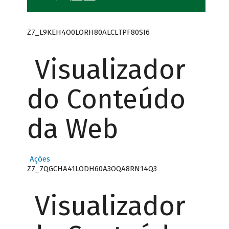
Z7_L9KEH4O0LORH80ALCLTPF80SI6
Visualizador
do Conteúdo
da Web
Ações
Z7_7QGCHA41LODH60A3OQA8RN14Q3
Visualizador