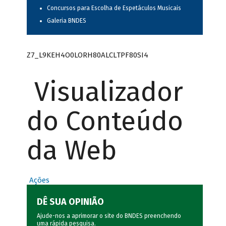
Concursos para Escolha de Espetáculos Musicais
Galeria BNDES
Z7_L9KEH4O0LORH80ALCLTPF80SI4
Visualizador
do Conteúdo
da Web
Ações
DÊ SUA OPINIÃO
Ajude-nos a aprimorar o site do BNDES preenchendo
uma rápida
pesquisa
.