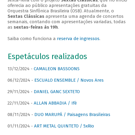
sexta-feira com o projeto
Sextas Clássicas
, que no início
oferecia ao público apresentações gratuitas da
Orquestra Sinfônica Brasileira (OSB). Atualmente, o
Sextas Clássicas
apresenta uma agenda de concertos
semanais, contando com apresentações variadas, todas
as
sextas-feiras às 19h
.
Saiba como funciona a
reserva de ingressos
.
Espetáculos realizados
13/12/2024 -
CAMALEON BASSOONS
06/12/2024 -
ESCUALO ENSEMBLE / Novos Ares
29/11/2024 -
DANIEL GANC SEXTETO
22/11/2024 -
ALLAN ABBADIA / Ifè
08/11/2024 -
DUO MARUPÁ / Paisagens Brasileiras
01/11/2024 -
ART METAL QUINTETO / 5xRio