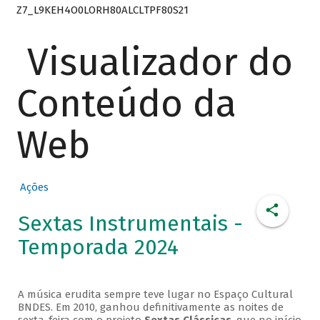
Z7_L9KEH4O0LORH80ALCLTPF80S21
Visualizador do
Conteúdo da
Web
Ações
Sextas Instrumentais -
Temporada 2024
A música erudita sempre teve lugar no Espaço Cultural
BNDES. Em 2010, ganhou definitivamente as noites de