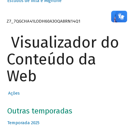
Estudos de Villa e Mignone
Z7_7QGCHA41LODH60A3OQA8RN14Q1
Visualizador do
Conteúdo da
Web
Ações
Outras temporadas
Temporada 2025