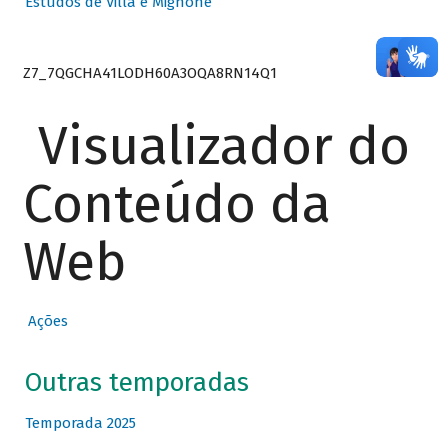
Estudos de Villa e Mignone
Z7_7QGCHA41LODH60A3OQA8RN14Q1
Visualizador do
Conteúdo da
Web
Ações
Outras temporadas
Temporada 2025