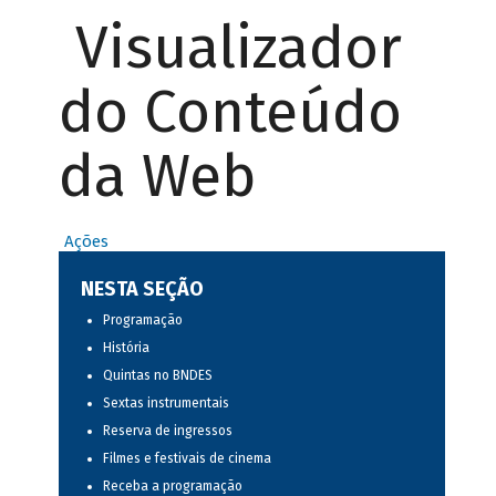
Visualizador
do Conteúdo
da Web
Ações
NESTA SEÇÃO
Programação
História
Quintas no BNDES
Sextas instrumentais
Reserva de ingressos
Filmes e festivais de cinema
Receba a programação