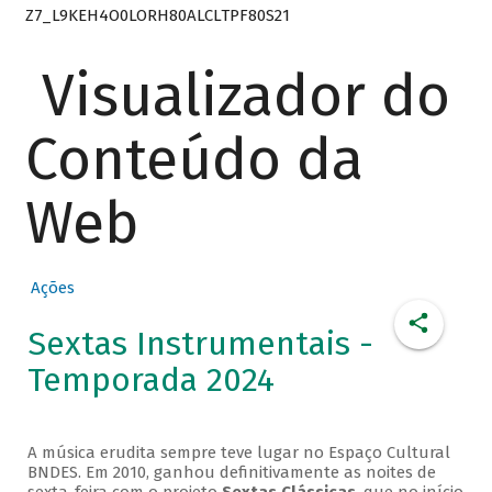
Z7_L9KEH4O0LORH80ALCLTPF80S21
Visualizador do
Conteúdo da
Web
Ações
Sextas Instrumentais -
Temporada 2024
A música erudita sempre teve lugar no Espaço Cultural
BNDES. Em 2010, ganhou definitivamente as noites de