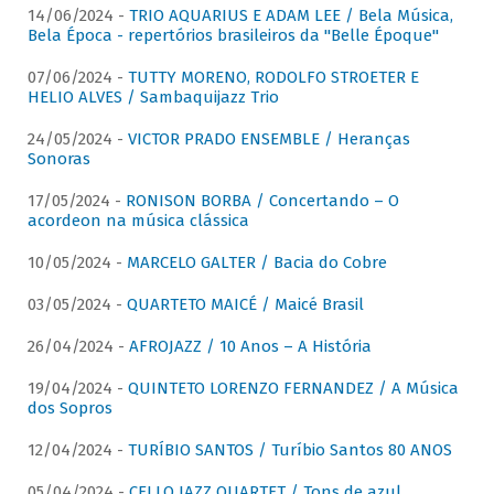
14/06/2024 -
TRIO AQUARIUS E ADAM LEE / Bela Música,
Bela Época - repertórios brasileiros da "Belle Époque"
07/06/2024 -
TUTTY MORENO, RODOLFO STROETER E
HELIO ALVES / Sambaquijazz Trio
24/05/2024 -
VICTOR PRADO ENSEMBLE / Heranças
Sonoras
17/05/2024 -
RONISON BORBA / Concertando – O
acordeon na música clássica
10/05/2024 -
MARCELO GALTER / Bacia do Cobre
03/05/2024 -
QUARTETO MAICÉ / Maicé Brasil
26/04/2024 -
AFROJAZZ / 10 Anos – A História
19/04/2024 -
QUINTETO LORENZO FERNANDEZ / A Música
dos Sopros
12/04/2024 -
TURÍBIO SANTOS / Turíbio Santos 80 ANOS
05/04/2024 -
CELLO JAZZ QUARTET / Tons de azul