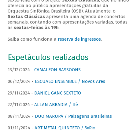
sexta-feira com o projeto
Sextas Clássicas
, que no início
oferecia ao público apresentações gratuitas da
Orquestra Sinfônica Brasileira (OSB). Atualmente, o
Sextas Clássicas
apresenta uma agenda de concertos
semanais, contando com apresentações variadas, todas
as
sextas-feiras às 19h
.
Saiba como funciona a
reserva de ingressos
.
Espetáculos realizados
13/12/2024 -
CAMALEON BASSOONS
06/12/2024 -
ESCUALO ENSEMBLE / Novos Ares
29/11/2024 -
DANIEL GANC SEXTETO
22/11/2024 -
ALLAN ABBADIA / Ifè
08/11/2024 -
DUO MARUPÁ / Paisagens Brasileiras
01/11/2024 -
ART METAL QUINTETO / 5xRio