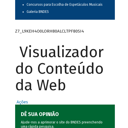
Concursos para Escolha de Espetáculos Musicais
Galeria BNDES
Z7_L9KEH4O0LORH80ALCLTPF80SI4
Visualizador
do Conteúdo
da Web
Ações
DÊ SUA OPINIÃO
Ajude-nos a aprimorar o site do BNDES preenchendo
uma rápida
pesquisa
.