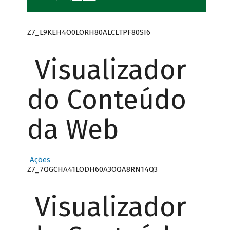
Z7_L9KEH4O0LORH80ALCLTPF80SI6
Visualizador
do Conteúdo
da Web
Ações
Z7_7QGCHA41LODH60A3OQA8RN14Q3
Visualizador