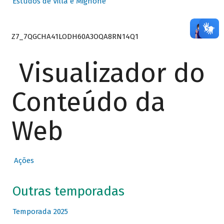
Estudos de Villa e Mignone
Z7_7QGCHA41LODH60A3OQA8RN14Q1
Visualizador do
Conteúdo da
Web
Ações
Outras temporadas
Temporada 2025