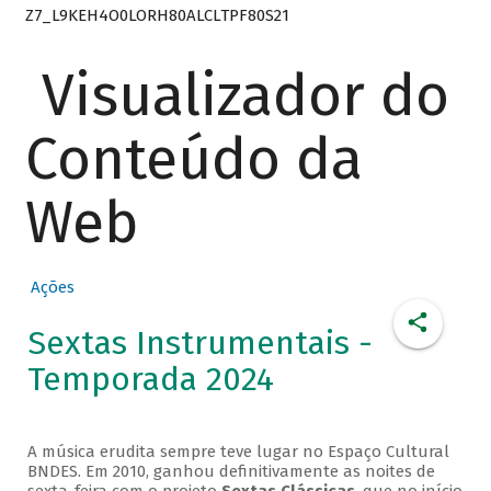
Z7_L9KEH4O0LORH80ALCLTPF80S21
Visualizador do
Conteúdo da
Web
Ações
Sextas Instrumentais -
Temporada 2024
A música erudita sempre teve lugar no Espaço Cultural
BNDES. Em 2010, ganhou definitivamente as noites de