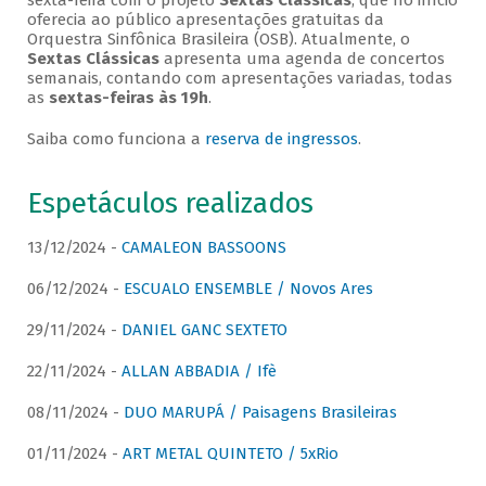
sexta-feira com o projeto
Sextas Clássicas
, que no início
oferecia ao público apresentações gratuitas da
Orquestra Sinfônica Brasileira (OSB). Atualmente, o
Sextas Clássicas
apresenta uma agenda de concertos
semanais, contando com apresentações variadas, todas
as
sextas-feiras às 19h
.
Saiba como funciona a
reserva de ingressos
.
Espetáculos realizados
13/12/2024 -
CAMALEON BASSOONS
06/12/2024 -
ESCUALO ENSEMBLE / Novos Ares
29/11/2024 -
DANIEL GANC SEXTETO
22/11/2024 -
ALLAN ABBADIA / Ifè
08/11/2024 -
DUO MARUPÁ / Paisagens Brasileiras
01/11/2024 -
ART METAL QUINTETO / 5xRio