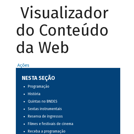
Visualizador
do Conteúdo
da Web
Ações
NESTA SEÇÃO
Programação
História
Quintas no BNDES
Sextas instrumentais
Reserva de ingressos
Filmes e festivais de cinema
Receba a programação