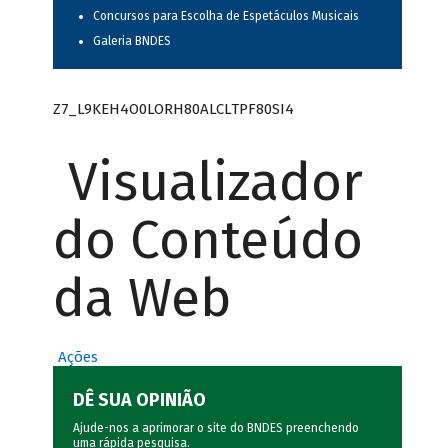
Concursos para Escolha de Espetáculos Musicais
Galeria BNDES
Z7_L9KEH4O0LORH80ALCLTPF80SI4
Visualizador
do Conteúdo
da Web
Ações
DÊ SUA OPINIÃO
Ajude-nos a aprimorar o site do BNDES preenchendo
uma rápida
pesquisa
.