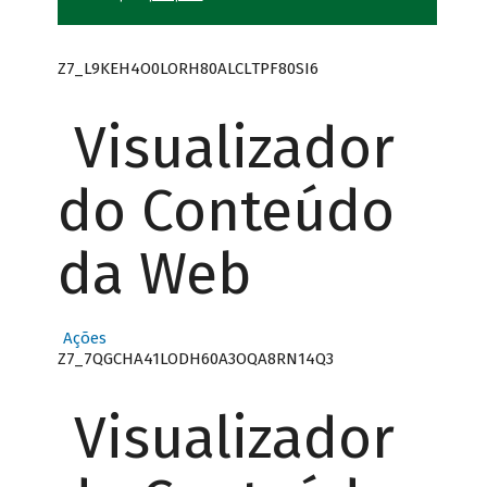
Z7_L9KEH4O0LORH80ALCLTPF80SI6
Visualizador
do Conteúdo
da Web
Ações
Z7_7QGCHA41LODH60A3OQA8RN14Q3
Visualizador