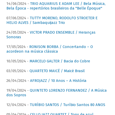
14/06/2024 -
TRIO AQUARIUS E ADAM LEE / Bela Música,
Bela Época - repertórios brasileiros da "Belle Époque"
07/06/2024 -
TUTTY MORENO, RODOLFO STROETER E
HELIO ALVES / Sambaquijazz Trio
24/05/2024 -
VICTOR PRADO ENSEMBLE / Heranças
Sonoras
17/05/2024 -
RONISON BORBA / Concertando – O
acordeon na música clássica
10/05/2024 -
MARCELO GALTER / Bacia do Cobre
03/05/2024 -
QUARTETO MAICÉ / Maicé Brasil
26/04/2024 -
AFROJAZZ / 10 Anos – A História
19/04/2024 -
QUINTETO LORENZO FERNANDEZ / A Música
dos Sopros
12/04/2024 -
TURÍBIO SANTOS / Turíbio Santos 80 ANOS
05/04/2024 -
CELLO JAZZ QUARTET / Tons de azul