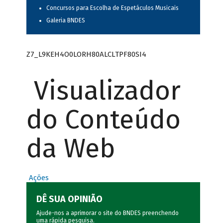
Concursos para Escolha de Espetáculos Musicais
Galeria BNDES
Z7_L9KEH4O0LORH80ALCLTPF80SI4
Visualizador
do Conteúdo
da Web
Ações
DÊ SUA OPINIÃO
Ajude-nos a aprimorar o site do BNDES preenchendo
uma rápida
pesquisa
.