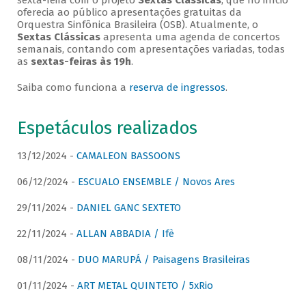
sexta-feira com o projeto
Sextas Clássicas
, que no início
oferecia ao público apresentações gratuitas da
Orquestra Sinfônica Brasileira (OSB). Atualmente, o
Sextas Clássicas
apresenta uma agenda de concertos
semanais, contando com apresentações variadas, todas
as
sextas-feiras às 19h
.
Saiba como funciona a
reserva de ingressos
.
Espetáculos realizados
13/12/2024 -
CAMALEON BASSOONS
06/12/2024 -
ESCUALO ENSEMBLE / Novos Ares
29/11/2024 -
DANIEL GANC SEXTETO
22/11/2024 -
ALLAN ABBADIA / Ifè
08/11/2024 -
DUO MARUPÁ / Paisagens Brasileiras
01/11/2024 -
ART METAL QUINTETO / 5xRio