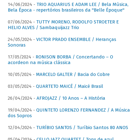
14/06/2024 -
TRIO AQUARIUS E ADAM LEE / Bela Música,
Bela Época - repertórios brasileiros da "Belle Époque"
07/06/2024 -
TUTTY MORENO, RODOLFO STROETER E
HELIO ALVES / Sambaquijazz Trio
24/05/2024 -
VICTOR PRADO ENSEMBLE / Heranças
Sonoras
17/05/2024 -
RONISON BORBA / Concertando – O
acordeon na música clássica
10/05/2024 -
MARCELO GALTER / Bacia do Cobre
03/05/2024 -
QUARTETO MAICÉ / Maicé Brasil
26/04/2024 -
AFROJAZZ / 10 Anos – A História
19/04/2024 -
QUINTETO LORENZO FERNANDEZ / A Música
dos Sopros
12/04/2024 -
TURÍBIO SANTOS / Turíbio Santos 80 ANOS
05/04/2024 -
CELLO JAZZ QUARTET / Tons de azul