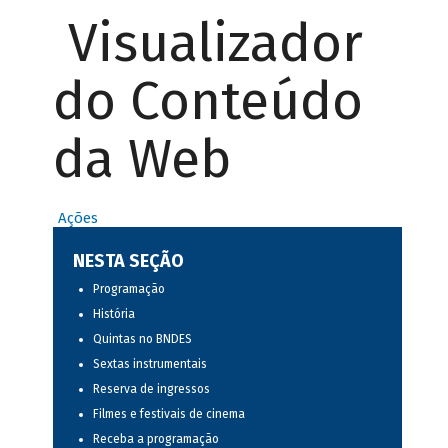
Visualizador
do Conteúdo
da Web
Ações
NESTA SEÇÃO
Programação
História
Quintas no BNDES
Sextas instrumentais
Reserva de ingressos
Filmes e festivais de cinema
Receba a programação