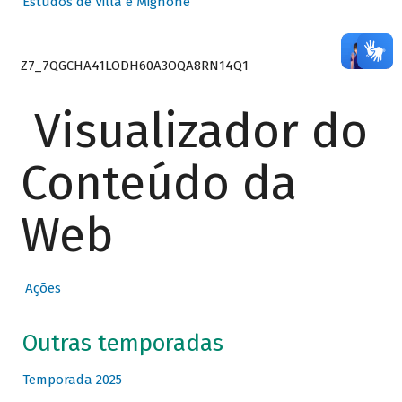
Estudos de Villa e Mignone
Z7_7QGCHA41LODH60A3OQA8RN14Q1
Visualizador do
Conteúdo da
Web
Ações
Outras temporadas
Temporada 2025