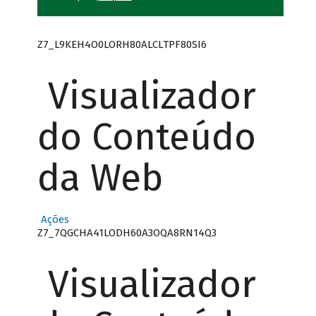
Z7_L9KEH4O0LORH80ALCLTPF80SI6
Visualizador
do Conteúdo
da Web
Ações
Z7_7QGCHA41LODH60A3OQA8RN14Q3
Visualizador