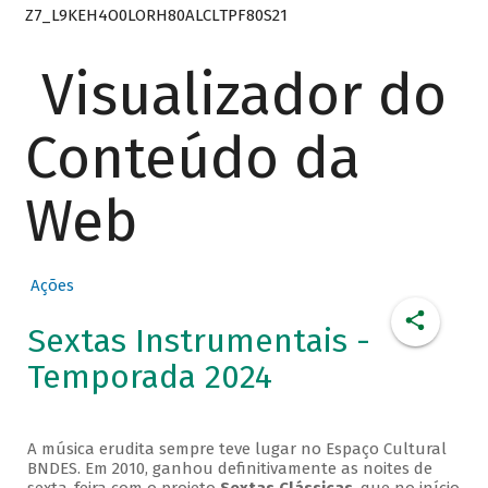
Z7_L9KEH4O0LORH80ALCLTPF80S21
Visualizador do
Conteúdo da
Web
Ações
Sextas Instrumentais -
Temporada 2024
A música erudita sempre teve lugar no Espaço Cultural
BNDES. Em 2010, ganhou definitivamente as noites de