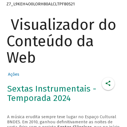
Z7_L9KEH4O0LORH80ALCLTPF80S21
Visualizador do
Conteúdo da
Web
Ações
Sextas Instrumentais -
Temporada 2024
A música erudita sempre teve lugar no Espaço Cultural
BNDES. Em 2010, ganhou definitivamente as noites de