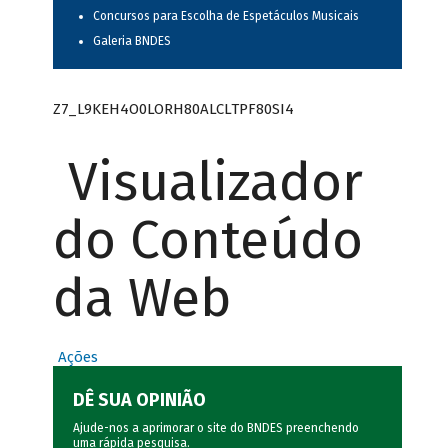
Concursos para Escolha de Espetáculos Musicais
Galeria BNDES
Z7_L9KEH4O0LORH80ALCLTPF80SI4
Visualizador
do Conteúdo
da Web
Ações
DÊ SUA OPINIÃO
Ajude-nos a aprimorar o site do BNDES preenchendo
uma rápida
pesquisa
.