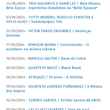
14/06/2024 -
TRIO AQUARIUS E ADAM LEE / Bela Música,
Bela Época - repertórios brasileiros da "Belle Époque"
07/06/2024 -
TUTTY MORENO, RODOLFO STROETER E
HELIO ALVES / Sambaquijazz Trio
24/05/2024 -
VICTOR PRADO ENSEMBLE / Heranças
Sonoras
17/05/2024 -
RONISON BORBA / Concertando – O
acordeon na música clássica
10/05/2024 -
MARCELO GALTER / Bacia do Cobre
03/05/2024 -
QUARTETO MAICÉ / Maicé Brasil
26/04/2024 -
AFROJAZZ / 10 Anos – A História
19/04/2024 -
QUINTETO LORENZO FERNANDEZ / A Música
dos Sopros
12/04/2024 -
TURÍBIO SANTOS / Turíbio Santos 80 ANOS
05/04/2024 -
CELLO JAZZ QUARTET / Tons de azul