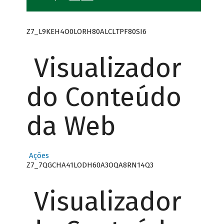
Z7_L9KEH4O0LORH80ALCLTPF80SI6
Visualizador
do Conteúdo
da Web
Ações
Z7_7QGCHA41LODH60A3OQA8RN14Q3
Visualizador