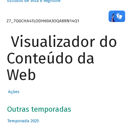
Estudos de Villa e Mignone
Z7_7QGCHA41LODH60A3OQA8RN14Q1
Visualizador do
Conteúdo da
Web
Ações
Outras temporadas
Temporada 2025