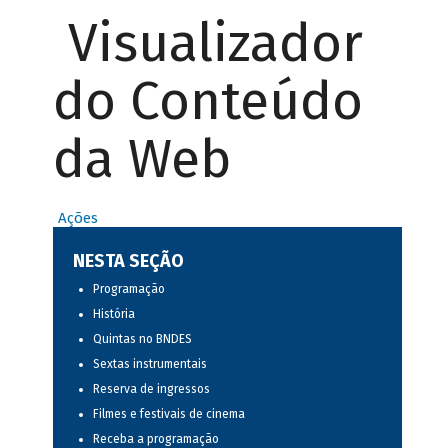
Visualizador
do Conteúdo
da Web
Ações
NESTA SEÇÃO
Programação
História
Quintas no BNDES
Sextas instrumentais
Reserva de ingressos
Filmes e festivais de cinema
Receba a programação