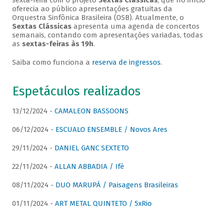
sexta-feira com o projeto
Sextas Clássicas
, que no início
oferecia ao público apresentações gratuitas da
Orquestra Sinfônica Brasileira (OSB). Atualmente, o
Sextas Clássicas
apresenta uma agenda de concertos
semanais, contando com apresentações variadas, todas
as
sextas-feiras às 19h
.
Saiba como funciona a
reserva de ingressos
.
Espetáculos realizados
13/12/2024 -
CAMALEON BASSOONS
06/12/2024 -
ESCUALO ENSEMBLE / Novos Ares
29/11/2024 -
DANIEL GANC SEXTETO
22/11/2024 -
ALLAN ABBADIA / Ifè
08/11/2024 -
DUO MARUPÁ / Paisagens Brasileiras
01/11/2024 -
ART METAL QUINTETO / 5xRio