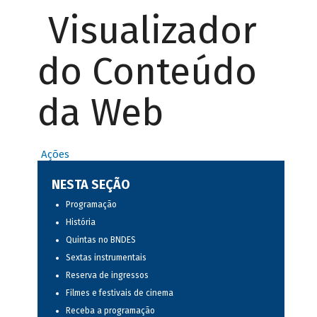
Visualizador
do Conteúdo
da Web
Ações
NESTA SEÇÃO
Programação
História
Quintas no BNDES
Sextas instrumentais
Reserva de ingressos
Filmes e festivais de cinema
Receba a programação