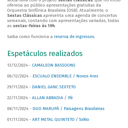
sexta-feira com o projeto
Sextas Clássicas
, que no início
oferecia ao público apresentações gratuitas da
Orquestra Sinfônica Brasileira (OSB). Atualmente, o
Sextas Clássicas
apresenta uma agenda de concertos
semanais, contando com apresentações variadas, todas
as
sextas-feiras às 19h
.
Saiba como funciona a
reserva de ingressos
.
Espetáculos realizados
13/12/2024 -
CAMALEON BASSOONS
06/12/2024 -
ESCUALO ENSEMBLE / Novos Ares
29/11/2024 -
DANIEL GANC SEXTETO
22/11/2024 -
ALLAN ABBADIA / Ifè
08/11/2024 -
DUO MARUPÁ / Paisagens Brasileiras
01/11/2024 -
ART METAL QUINTETO / 5xRio