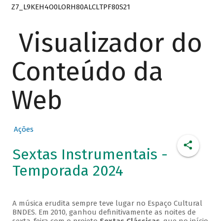
Z7_L9KEH4O0LORH80ALCLTPF80S21
Visualizador do
Conteúdo da
Web
Ações
Sextas Instrumentais -
Temporada 2024
A música erudita sempre teve lugar no Espaço Cultural
BNDES. Em 2010, ganhou definitivamente as noites de