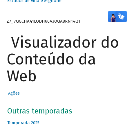
Estudos de Villa e Mignone
Z7_7QGCHA41LODH60A3OQA8RN14Q1
Visualizador do
Conteúdo da
Web
Ações
Outras temporadas
Temporada 2025