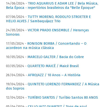
14/06/2024 -
TRIO AQUARIUS E ADAM LEE / Bela Música,
Bela Época - repertórios brasileiros da "Belle Époque"
07/06/2024 -
TUTTY MORENO, RODOLFO STROETER E
HELIO ALVES / Sambaquijazz Trio
24/05/2024 -
VICTOR PRADO ENSEMBLE / Heranças
Sonoras
17/05/2024 -
RONISON BORBA / Concertando – O
acordeon na música clássica
10/05/2024 -
MARCELO GALTER / Bacia do Cobre
03/05/2024 -
QUARTETO MAICÉ / Maicé Brasil
26/04/2024 -
AFROJAZZ / 10 Anos – A História
19/04/2024 -
QUINTETO LORENZO FERNANDEZ / A Música
dos Sopros
12/04/2024 -
TURÍBIO SANTOS / Turíbio Santos 80 ANOS
05/04/2024 -
CELLO JAZZ QUARTET / Tons de azul