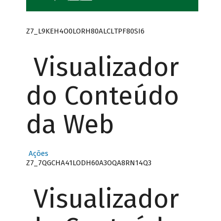
Z7_L9KEH4O0LORH80ALCLTPF80SI6
Visualizador
do Conteúdo
da Web
Ações
Z7_7QGCHA41LODH60A3OQA8RN14Q3
Visualizador