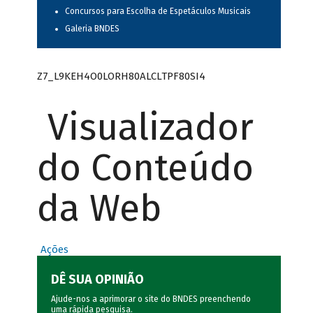
Concursos para Escolha de Espetáculos Musicais
Galeria BNDES
Z7_L9KEH4O0LORH80ALCLTPF80SI4
Visualizador
do Conteúdo
da Web
Ações
DÊ SUA OPINIÃO
Ajude-nos a aprimorar o site do BNDES preenchendo
uma rápida
pesquisa
.