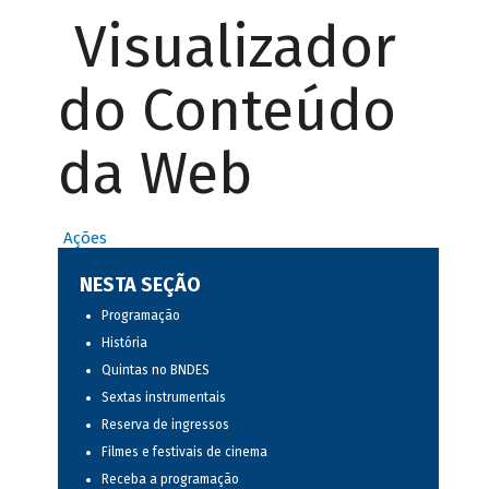
Visualizador
do Conteúdo
da Web
Ações
NESTA SEÇÃO
Programação
História
Quintas no BNDES
Sextas instrumentais
Reserva de ingressos
Filmes e festivais de cinema
Receba a programação