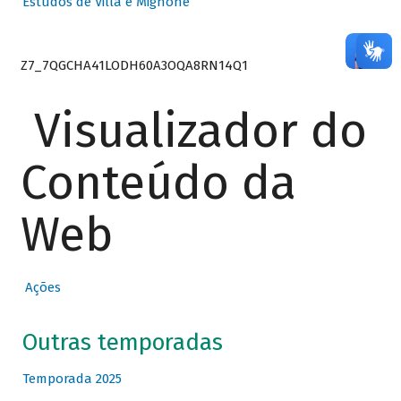
Estudos de Villa e Mignone
Z7_7QGCHA41LODH60A3OQA8RN14Q1
Visualizador do
Conteúdo da
Web
Ações
Outras temporadas
Temporada 2025