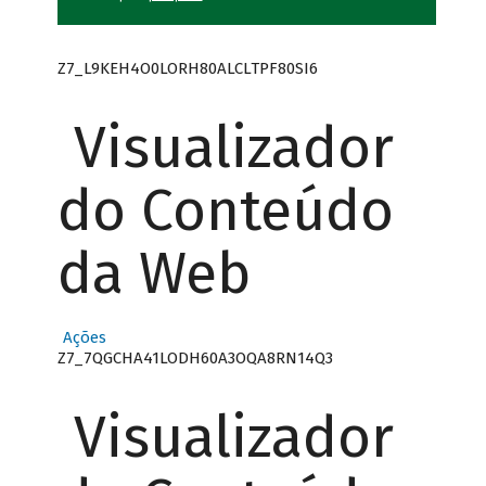
Z7_L9KEH4O0LORH80ALCLTPF80SI6
Visualizador
do Conteúdo
da Web
Ações
Z7_7QGCHA41LODH60A3OQA8RN14Q3
Visualizador