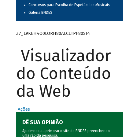
Concursos para Escolha de Espetáculos Musicais
Galeria BNDES
Z7_L9KEH4O0LORH80ALCLTPF80SI4
Visualizador
do Conteúdo
da Web
Ações
DÊ SUA OPINIÃO
Ajude-nos a aprimorar o site do BNDES preenchendo
uma rápida
pesquisa
.