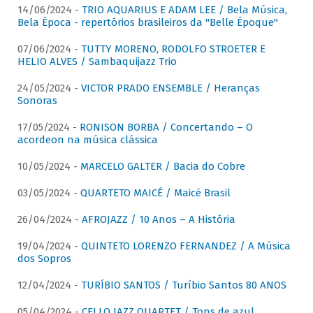
14/06/2024 -
TRIO AQUARIUS E ADAM LEE / Bela Música,
Bela Época - repertórios brasileiros da "Belle Époque"
07/06/2024 -
TUTTY MORENO, RODOLFO STROETER E
HELIO ALVES / Sambaquijazz Trio
24/05/2024 -
VICTOR PRADO ENSEMBLE / Heranças
Sonoras
17/05/2024 -
RONISON BORBA / Concertando – O
acordeon na música clássica
10/05/2024 -
MARCELO GALTER / Bacia do Cobre
03/05/2024 -
QUARTETO MAICÉ / Maicé Brasil
26/04/2024 -
AFROJAZZ / 10 Anos – A História
19/04/2024 -
QUINTETO LORENZO FERNANDEZ / A Música
dos Sopros
12/04/2024 -
TURÍBIO SANTOS / Turíbio Santos 80 ANOS
05/04/2024 -
CELLO JAZZ QUARTET / Tons de azul