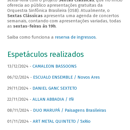
sexta-feira com o projeto
Sextas Clássicas
, que no início
oferecia ao público apresentações gratuitas da
Orquestra Sinfônica Brasileira (OSB). Atualmente, o
Sextas Clássicas
apresenta uma agenda de concertos
semanais, contando com apresentações variadas, todas
as
sextas-feiras às 19h
.
Saiba como funciona a
reserva de ingressos
.
Espetáculos realizados
13/12/2024 -
CAMALEON BASSOONS
06/12/2024 -
ESCUALO ENSEMBLE / Novos Ares
29/11/2024 -
DANIEL GANC SEXTETO
22/11/2024 -
ALLAN ABBADIA / Ifè
08/11/2024 -
DUO MARUPÁ / Paisagens Brasileiras
01/11/2024 -
ART METAL QUINTETO / 5xRio