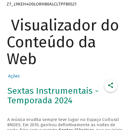
Z7_L9KEH4O0LORH80ALCLTPF80S21
Visualizador do
Conteúdo da
Web
Ações
Sextas Instrumentais -
Temporada 2024
A música erudita sempre teve lugar no Espaço Cultural
BNDES. Em 2010, ganhou definitivamente as noites de