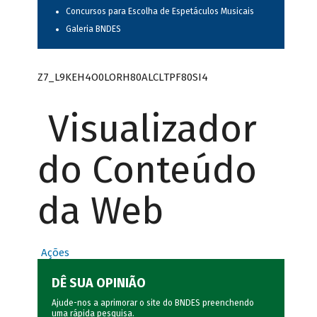
Concursos para Escolha de Espetáculos Musicais
Galeria BNDES
Z7_L9KEH4O0LORH80ALCLTPF80SI4
Visualizador
do Conteúdo
da Web
Ações
DÊ SUA OPINIÃO
Ajude-nos a aprimorar o site do BNDES preenchendo
uma rápida
pesquisa
.