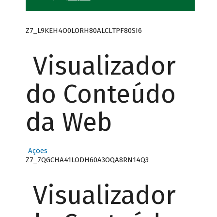
Z7_L9KEH4O0LORH80ALCLTPF80SI6
Visualizador
do Conteúdo
da Web
Ações
Z7_7QGCHA41LODH60A3OQA8RN14Q3
Visualizador