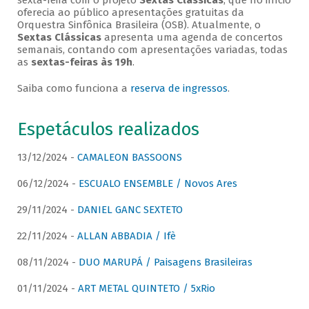
sexta-feira com o projeto
Sextas Clássicas
, que no início
oferecia ao público apresentações gratuitas da
Orquestra Sinfônica Brasileira (OSB). Atualmente, o
Sextas Clássicas
apresenta uma agenda de concertos
semanais, contando com apresentações variadas, todas
as
sextas-feiras às 19h
.
Saiba como funciona a
reserva de ingressos
.
Espetáculos realizados
13/12/2024 -
CAMALEON BASSOONS
06/12/2024 -
ESCUALO ENSEMBLE / Novos Ares
29/11/2024 -
DANIEL GANC SEXTETO
22/11/2024 -
ALLAN ABBADIA / Ifè
08/11/2024 -
DUO MARUPÁ / Paisagens Brasileiras
01/11/2024 -
ART METAL QUINTETO / 5xRio