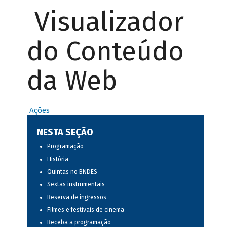
Visualizador
do Conteúdo
da Web
Ações
NESTA SEÇÃO
Programação
História
Quintas no BNDES
Sextas instrumentais
Reserva de ingressos
Filmes e festivais de cinema
Receba a programação