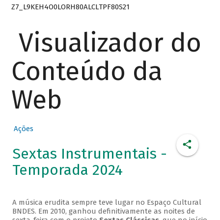
Z7_L9KEH4O0LORH80ALCLTPF80S21
Visualizador do
Conteúdo da
Web
Ações
Sextas Instrumentais -
Temporada 2024
A música erudita sempre teve lugar no Espaço Cultural
BNDES. Em 2010, ganhou definitivamente as noites de