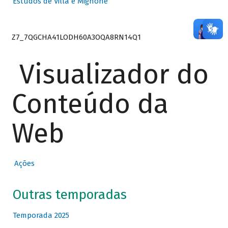
Estudos de Villa e Mignone
Z7_7QGCHA41LODH60A3OQA8RN14Q1
Visualizador do
Conteúdo da
Web
Ações
Outras temporadas
Temporada 2025