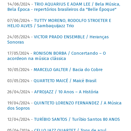
14/06/2024 -
TRIO AQUARIUS E ADAM LEE / Bela Música,
Bela Época - repertórios brasileiros da "Belle Époque"
07/06/2024 -
TUTTY MORENO, RODOLFO STROETER E
HELIO ALVES / Sambaquijazz Trio
24/05/2024 -
VICTOR PRADO ENSEMBLE / Heranças
Sonoras
17/05/2024 -
RONISON BORBA / Concertando – O
acordeon na música clássica
10/05/2024 -
MARCELO GALTER / Bacia do Cobre
03/05/2024 -
QUARTETO MAICÉ / Maicé Brasil
26/04/2024 -
AFROJAZZ / 10 Anos – A História
19/04/2024 -
QUINTETO LORENZO FERNANDEZ / A Música
dos Sopros
12/04/2024 -
TURÍBIO SANTOS / Turíbio Santos 80 ANOS
05/04/2024 -
CELLO JAZZ QUARTET / Tons de azul