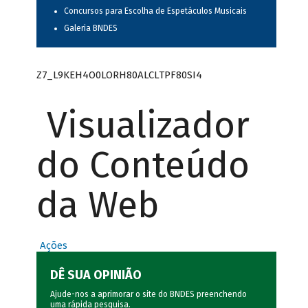
Concursos para Escolha de Espetáculos Musicais
Galeria BNDES
Z7_L9KEH4O0LORH80ALCLTPF80SI4
Visualizador
do Conteúdo
da Web
Ações
DÊ SUA OPINIÃO
Ajude-nos a aprimorar o site do BNDES preenchendo
uma rápida
pesquisa
.