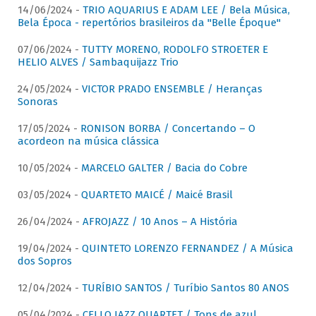
14/06/2024 -
TRIO AQUARIUS E ADAM LEE / Bela Música,
Bela Época - repertórios brasileiros da "Belle Époque"
07/06/2024 -
TUTTY MORENO, RODOLFO STROETER E
HELIO ALVES / Sambaquijazz Trio
24/05/2024 -
VICTOR PRADO ENSEMBLE / Heranças
Sonoras
17/05/2024 -
RONISON BORBA / Concertando – O
acordeon na música clássica
10/05/2024 -
MARCELO GALTER / Bacia do Cobre
03/05/2024 -
QUARTETO MAICÉ / Maicé Brasil
26/04/2024 -
AFROJAZZ / 10 Anos – A História
19/04/2024 -
QUINTETO LORENZO FERNANDEZ / A Música
dos Sopros
12/04/2024 -
TURÍBIO SANTOS / Turíbio Santos 80 ANOS
05/04/2024 -
CELLO JAZZ QUARTET / Tons de azul