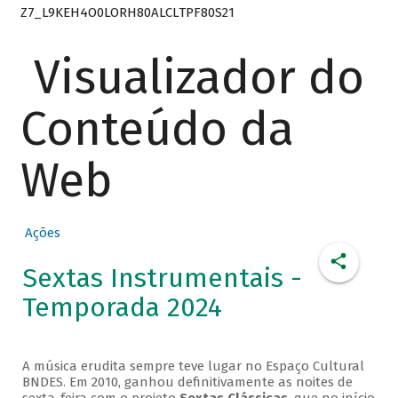
Z7_L9KEH4O0LORH80ALCLTPF80S21
Visualizador do
Conteúdo da
Web
Ações
Sextas Instrumentais -
Temporada 2024
A música erudita sempre teve lugar no Espaço Cultural
BNDES. Em 2010, ganhou definitivamente as noites de