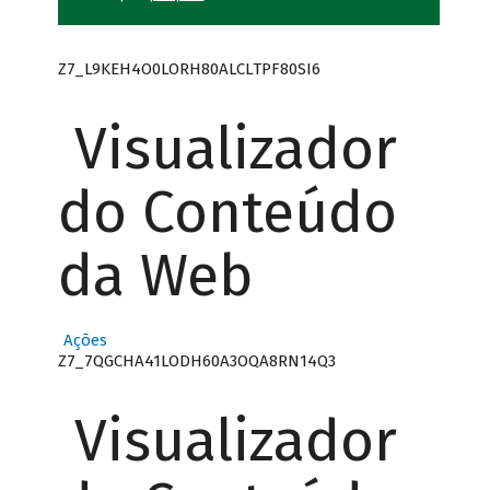
Z7_L9KEH4O0LORH80ALCLTPF80SI6
Visualizador
do Conteúdo
da Web
Ações
Z7_7QGCHA41LODH60A3OQA8RN14Q3
Visualizador