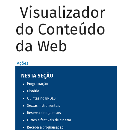
Visualizador
do Conteúdo
da Web
Ações
NESTA SEÇÃO
Programação
História
Quintas no BNDES
Sextas instrumentais
Reserva de ingressos
Filmes e festivais de cinema
Receba a programação