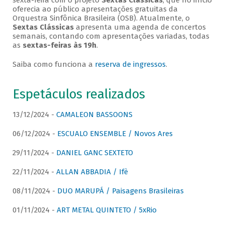
sexta-feira com o projeto
Sextas Clássicas
, que no início
oferecia ao público apresentações gratuitas da
Orquestra Sinfônica Brasileira (OSB). Atualmente, o
Sextas Clássicas
apresenta uma agenda de concertos
semanais, contando com apresentações variadas, todas
as
sextas-feiras às 19h
.
Saiba como funciona a
reserva de ingressos
.
Espetáculos realizados
13/12/2024 -
CAMALEON BASSOONS
06/12/2024 -
ESCUALO ENSEMBLE / Novos Ares
29/11/2024 -
DANIEL GANC SEXTETO
22/11/2024 -
ALLAN ABBADIA / Ifè
08/11/2024 -
DUO MARUPÁ / Paisagens Brasileiras
01/11/2024 -
ART METAL QUINTETO / 5xRio