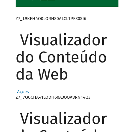
Z7_L9KEH4O0LORH80ALCLTPF80SI6
Visualizador
do Conteúdo
da Web
Ações
Z7_7QGCHA41LODH60A3OQA8RN14Q3
Visualizador