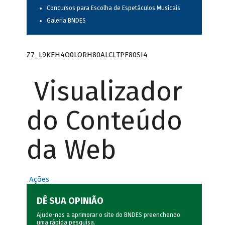
Concursos para Escolha de Espetáculos Musicais
Galeria BNDES
Z7_L9KEH4O0LORH80ALCLTPF80SI4
Visualizador
do Conteúdo
da Web
Ações
DÊ SUA OPINIÃO
Ajude-nos a aprimorar o site do BNDES preenchendo
uma rápida
pesquisa
.