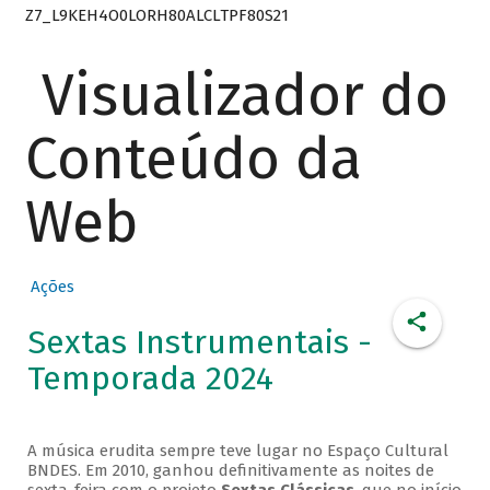
Z7_L9KEH4O0LORH80ALCLTPF80S21
Visualizador do
Conteúdo da
Web
Ações
Sextas Instrumentais -
Temporada 2024
A música erudita sempre teve lugar no Espaço Cultural
BNDES. Em 2010, ganhou definitivamente as noites de