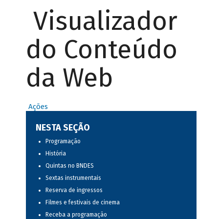
Visualizador
do Conteúdo
da Web
Ações
NESTA SEÇÃO
Programação
História
Quintas no BNDES
Sextas instrumentais
Reserva de ingressos
Filmes e festivais de cinema
Receba a programação