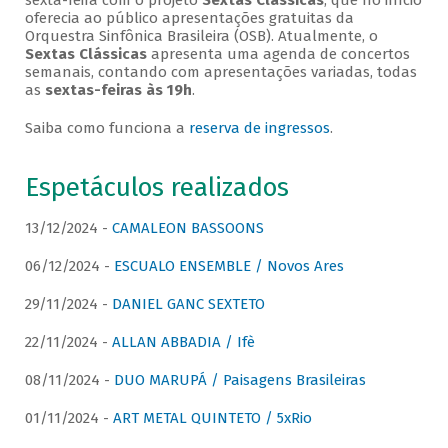
sexta-feira com o projeto
Sextas Clássicas
, que no início
oferecia ao público apresentações gratuitas da
Orquestra Sinfônica Brasileira (OSB). Atualmente, o
Sextas Clássicas
apresenta uma agenda de concertos
semanais, contando com apresentações variadas, todas
as
sextas-feiras às 19h
.
Saiba como funciona a
reserva de ingressos
.
Espetáculos realizados
13/12/2024 -
CAMALEON BASSOONS
06/12/2024 -
ESCUALO ENSEMBLE / Novos Ares
29/11/2024 -
DANIEL GANC SEXTETO
22/11/2024 -
ALLAN ABBADIA / Ifè
08/11/2024 -
DUO MARUPÁ / Paisagens Brasileiras
01/11/2024 -
ART METAL QUINTETO / 5xRio