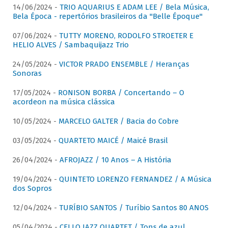
14/06/2024 -
TRIO AQUARIUS E ADAM LEE / Bela Música,
Bela Época - repertórios brasileiros da "Belle Époque"
07/06/2024 -
TUTTY MORENO, RODOLFO STROETER E
HELIO ALVES / Sambaquijazz Trio
24/05/2024 -
VICTOR PRADO ENSEMBLE / Heranças
Sonoras
17/05/2024 -
RONISON BORBA / Concertando – O
acordeon na música clássica
10/05/2024 -
MARCELO GALTER / Bacia do Cobre
03/05/2024 -
QUARTETO MAICÉ / Maicé Brasil
26/04/2024 -
AFROJAZZ / 10 Anos – A História
19/04/2024 -
QUINTETO LORENZO FERNANDEZ / A Música
dos Sopros
12/04/2024 -
TURÍBIO SANTOS / Turíbio Santos 80 ANOS
05/04/2024 -
CELLO JAZZ QUARTET / Tons de azul