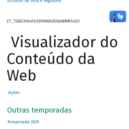
Estudos de Villa e Mignone
Z7_7QGCHA41LODH60A3OQA8RN14Q1
Visualizador do
Conteúdo da
Web
Ações
Outras temporadas
Temporada 2025