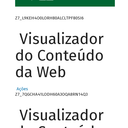
Z7_L9KEH4O0LORH80ALCLTPF80SI6
Visualizador
do Conteúdo
da Web
Ações
Z7_7QGCHA41LODH60A3OQA8RN14Q3
Visualizador