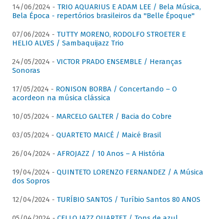
14/06/2024 -
TRIO AQUARIUS E ADAM LEE / Bela Música,
Bela Época - repertórios brasileiros da "Belle Époque"
07/06/2024 -
TUTTY MORENO, RODOLFO STROETER E
HELIO ALVES / Sambaquijazz Trio
24/05/2024 -
VICTOR PRADO ENSEMBLE / Heranças
Sonoras
17/05/2024 -
RONISON BORBA / Concertando – O
acordeon na música clássica
10/05/2024 -
MARCELO GALTER / Bacia do Cobre
03/05/2024 -
QUARTETO MAICÉ / Maicé Brasil
26/04/2024 -
AFROJAZZ / 10 Anos – A História
19/04/2024 -
QUINTETO LORENZO FERNANDEZ / A Música
dos Sopros
12/04/2024 -
TURÍBIO SANTOS / Turíbio Santos 80 ANOS
05/04/2024 -
CELLO JAZZ QUARTET / Tons de azul