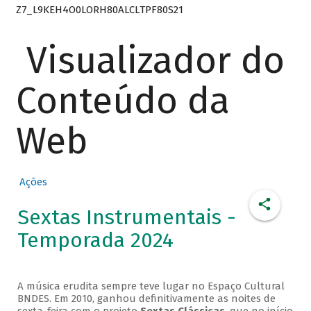
Z7_L9KEH4O0LORH80ALCLTPF80S21
Visualizador do
Conteúdo da
Web
Ações
Sextas Instrumentais -
Temporada 2024
A música erudita sempre teve lugar no Espaço Cultural
BNDES. Em 2010, ganhou definitivamente as noites de