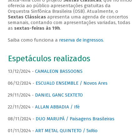
sexta-feira com o projeto
Sextas Clássicas
, que no início
oferecia ao público apresentações gratuitas da
Orquestra Sinfônica Brasileira (OSB). Atualmente, o
Sextas Clássicas
apresenta uma agenda de concertos
semanais, contando com apresentações variadas, todas
as
sextas-feiras às 19h
.
Saiba como funciona a
reserva de ingressos
.
Espetáculos realizados
13/12/2024 -
CAMALEON BASSOONS
06/12/2024 -
ESCUALO ENSEMBLE / Novos Ares
29/11/2024 -
DANIEL GANC SEXTETO
22/11/2024 -
ALLAN ABBADIA / Ifè
08/11/2024 -
DUO MARUPÁ / Paisagens Brasileiras
01/11/2024 -
ART METAL QUINTETO / 5xRio