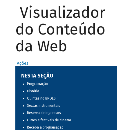
Visualizador
do Conteúdo
da Web
Ações
NESTA SEÇÃO
Programação
História
Quintas no BNDES
Sextas instrumentais
Reserva de ingressos
Filmes e festivais de cinema
Receba a programação