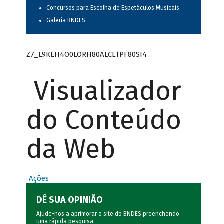
Concursos para Escolha de Espetáculos Musicais
Galeria BNDES
Z7_L9KEH4O0LORH80ALCLTPF80SI4
Visualizador
do Conteúdo
da Web
Ações
DÊ SUA OPINIÃO
Ajude-nos a aprimorar o site do BNDES preenchendo
uma rápida
pesquisa
.