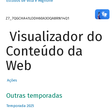
Estudos de Villa e Mignone
Z7_7QGCHA41LODH60A3OQA8RN14Q1
Visualizador do
Conteúdo da
Web
Ações
Outras temporadas
Temporada 2025