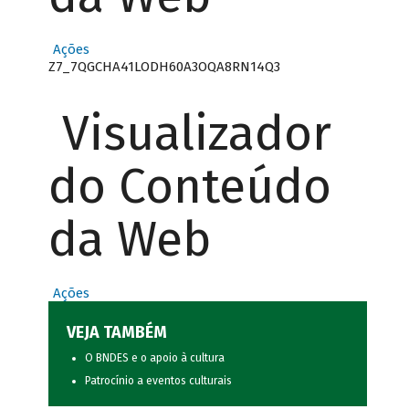
Ações
Z7_7QGCHA41LODH60A3OQA8RN14Q3
Visualizador
do Conteúdo
da Web
Ações
VEJA TAMBÉM
O BNDES e o apoio à cultura
Patrocínio a eventos culturais