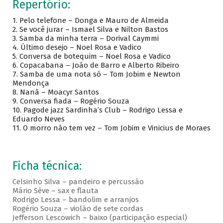
Repertório:
1. Pelo telefone – Donga e Mauro de Almeida
2. Se você jurar – Ismael Silva e Nilton Bastos
3. Samba da minha terra – Dorival Caymmi
4. Último desejo – Noel Rosa e Vadico
5. Conversa de botequim – Noel Rosa e Vadico
6. Copacabana – João de Barro e Alberto Ribeiro
7. Samba de uma nota só – Tom Jobim e Newton
Mendonça
8. Nanã – Moacyr Santos
9. Conversa fiada – Rogério Souza
10. Pagode jazz Sardinha’s Club – Rodrigo Lessa e
Eduardo Neves
11. O morro não tem vez – Tom Jobim e Vinicius de Moraes
Ficha técnica:
Celsinho Silva – pandeiro e percussão
Mário Sève – sax e flauta
Rodrigo Lessa – bandolim e arranjos
Rogério Souza – violão de sete cordas
Jefferson Lescowich – baixo (participação especial)