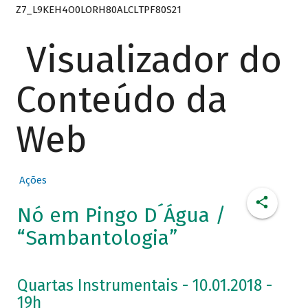
Z7_L9KEH4O0LORH80ALCLTPF80S21
Visualizador do
Conteúdo da
Web
Ações
Nó em Pingo D´Água /
“Sambantologia”
Quartas Instrumentais - 10.01.2018 -
19h