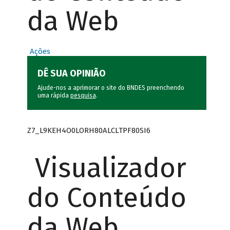
da Web
Ações
DÊ SUA OPINIÃO
Ajude-nos a aprimorar o site do BNDES preenchendo
uma rápida
pesquisa
.
Z7_L9KEH4O0LORH80ALCLTPF80SI6
Visualizador
do Conteúdo
da Web