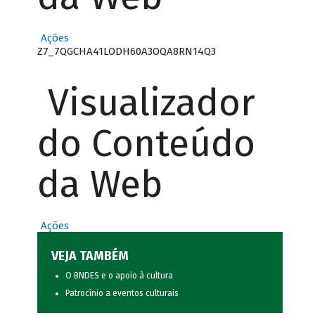
Ações
Z7_7QGCHA41LODH60A3OQA8RN14Q3
Visualizador
do Conteúdo
da Web
Ações
VEJA TAMBÉM
O BNDES e o apoio à cultura
Patrocínio a eventos culturais