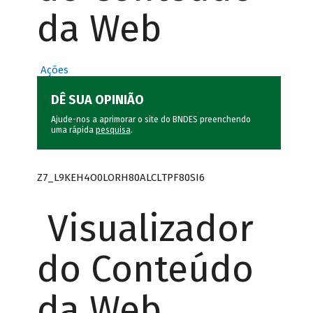
da Web
Ações
DÊ SUA OPINIÃO
Ajude-nos a aprimorar o site do BNDES preenchendo
uma rápida
pesquisa
.
Z7_L9KEH4O0LORH80ALCLTPF80SI6
Visualizador
do Conteúdo
da Web