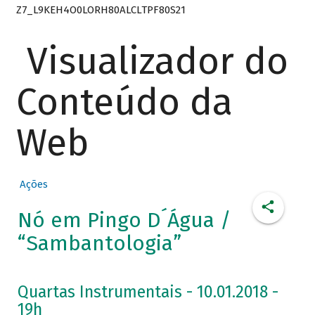
Z7_L9KEH4O0LORH80ALCLTPF80S21
Visualizador do
Conteúdo da
Web
Ações
Nó em Pingo D´Água /
“Sambantologia”
Quartas Instrumentais - 10.01.2018 -
19h