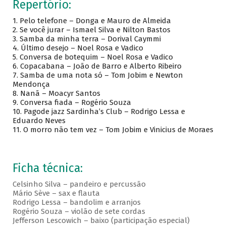
Repertório:
1. Pelo telefone – Donga e Mauro de Almeida
2. Se você jurar – Ismael Silva e Nilton Bastos
3. Samba da minha terra – Dorival Caymmi
4. Último desejo – Noel Rosa e Vadico
5. Conversa de botequim – Noel Rosa e Vadico
6. Copacabana – João de Barro e Alberto Ribeiro
7. Samba de uma nota só – Tom Jobim e Newton
Mendonça
8. Nanã – Moacyr Santos
9. Conversa fiada – Rogério Souza
10. Pagode jazz Sardinha’s Club – Rodrigo Lessa e
Eduardo Neves
11. O morro não tem vez – Tom Jobim e Vinicius de Moraes
Ficha técnica:
Celsinho Silva – pandeiro e percussão
Mário Sève – sax e flauta
Rodrigo Lessa – bandolim e arranjos
Rogério Souza – violão de sete cordas
Jefferson Lescowich – baixo (participação especial)