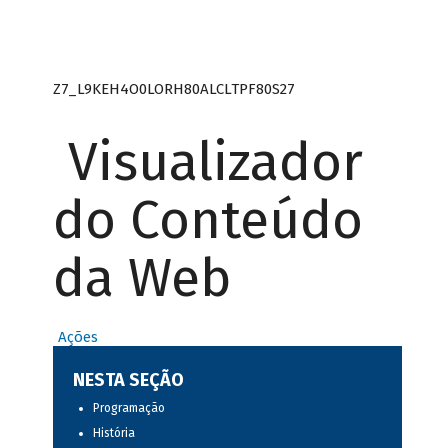
Z7_L9KEH4O0LORH80ALCLTPF80S27
Visualizador
do Conteúdo
da Web
Ações
NESTA SEÇÃO
Programação
História