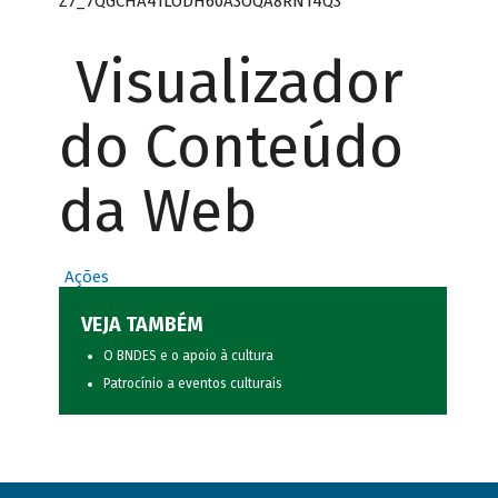
Z7_7QGCHA41LODH60A3OQA8RN14Q3
Visualizador
do Conteúdo
da Web
Ações
VEJA TAMBÉM
O BNDES e o apoio à cultura
Patrocínio a eventos culturais