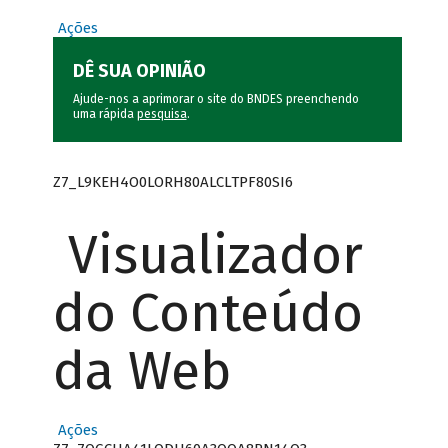
Ações
DÊ SUA OPINIÃO
Ajude-nos a aprimorar o site do BNDES preenchendo
uma rápida
pesquisa
.
Z7_L9KEH4O0LORH80ALCLTPF80SI6
Visualizador
do Conteúdo
da Web
Ações