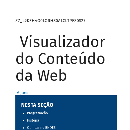
Z7_L9KEH4O0LORH80ALCLTPF80S27
Visualizador
do Conteúdo
da Web
Ações
NESTA SEÇÃO
Programação
História
Quintas no BNDES