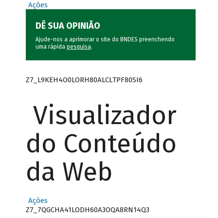
Ações
DÊ SUA OPINIÃO
Ajude-nos a aprimorar o site do BNDES preenchendo
uma rápida
pesquisa
.
Z7_L9KEH4O0LORH80ALCLTPF80SI6
Visualizador
do Conteúdo
da Web
Ações
Z7_7QGCHA41LODH60A3OQA8RN14Q3