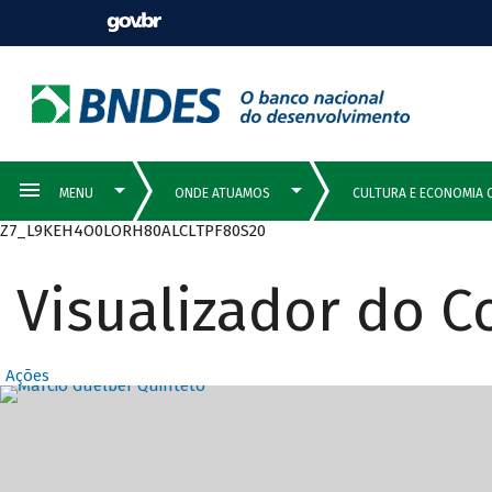
Z7_L9KEH4O0LORH80ALCLTPF80S20
Visualizador do 
Ações
Destaques Prin