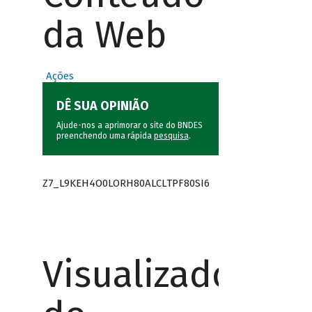
da Web
Ações
DÊ SUA OPINIÃO
Ajude-nos a aprimorar o site do BNDES
preenchendo uma rápida
pesquisa
.
Z7_L9KEH4O0LORH80ALCLTPF80SI6
Visualizador