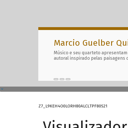
Marcio Guelber Qu
Músico e seu quarteto apresentam
autoral inspirado pelas paisagens 
Z7_L9KEH4O0LORH80ALCLTPF80S21
Visualizado