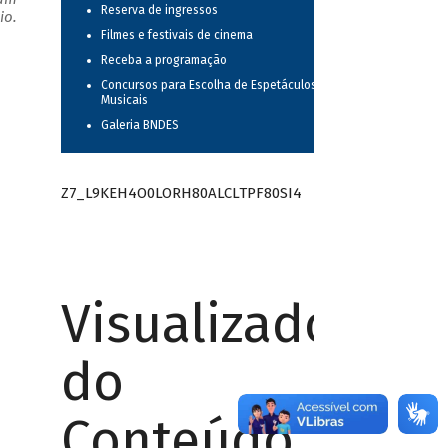
Reserva de ingressos
io.
Filmes e festivais de cinema
Receba a programação
Concursos para Escolha de Espetáculos
Musicais
Galeria BNDES
Z7_L9KEH4O0LORH80ALCLTPF80SI4
Visualizador
do
Conteúdo