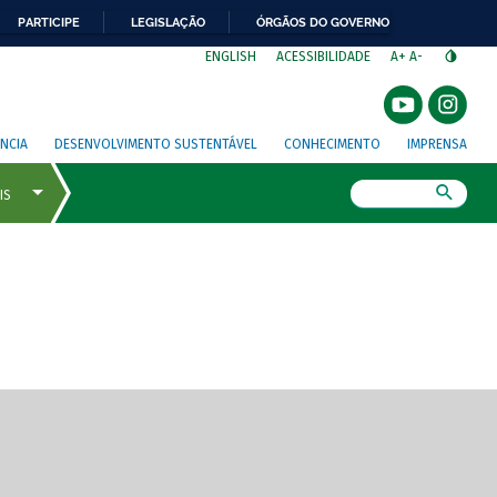
PARTICIPE
LEGISLAÇÃO
ÓRGÃOS DO GOVERNO
⁣
ENGLISH
ACESSIBILIDADE
A+
A-
NCIA
DESENVOLVIMENTO SUSTENTÁVEL
CONHECIMENTO
IMPRENSA
Busca
gem de tela