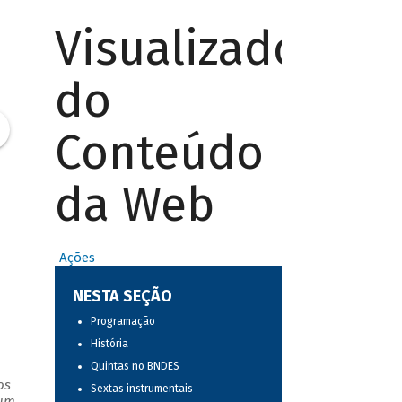
Visualizador
do
Conteúdo
da Web
Ações
NESTA SEÇÃO
Programação
História
Quintas no BNDES
os
Sextas instrumentais
 um