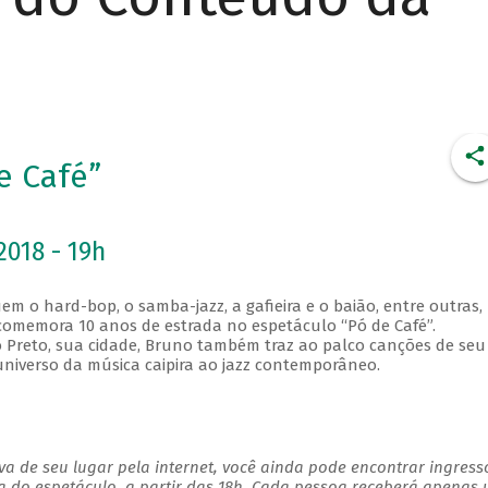
e Café”
2018 - 19h
em o hard-bop, o samba-jazz, a gafieira e o baião, entre outras,
omemora 10 anos de estrada no espetáculo “Pó de Café”.
Preto, sua cidade, Bruno também traz ao palco canções de seu
 universo da música caipira ao jazz contemporâneo.
a de seu lugar pela internet, você ainda pode encontrar ingress
a do espetáculo, a partir das 18h. Cada pessoa receberá apenas