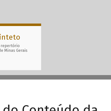
inteto
 repertório
de Minas Gerais
r do Conteúdo da