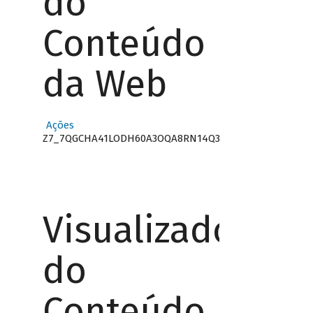
do
Conteúdo
da Web
Ações
Z7_7QGCHA41LODH60A3OQA8RN14Q3
Visualizador
do
Conteúdo