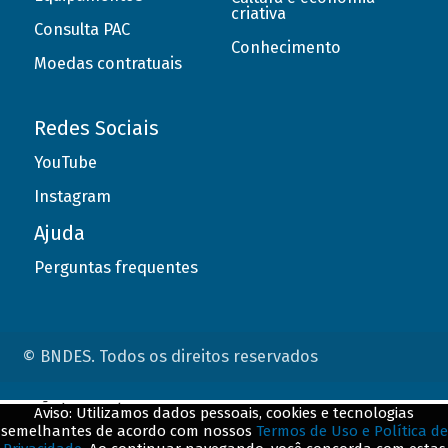
criativa
Consulta PAC
Conhecimento
Moedas contratuais
Redes Sociais
YouTube
Instagram
Ajuda
Perguntas frequentes
© BNDES. Todos os direitos reservados
ConteÃºdo complementar
Aviso: Utilizamos dados pessoais, cookies e tecnologias
semelhantes de acordo com nossos
Termos de Uso e Política de
${title}
${badge}