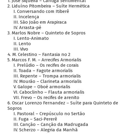
1. José Siqueira – Cantiga Sentimental
2. Liduíno Pitombeira – Suíte Hermética
I. Conversando com Itiberê
II. Incelença
III. São João em Arapiraca
IV. Arrasta-pé
3. Marlos Nobre – Quinteto de Sopros
I. Lento-Animato
II. Lento
III. Vivo
4. M. Celestino – Fantasia no 2
5. Marcos F. M. – Arrecifes Armorialis
I. Prelúdio – Os recifes de corais
II. Toada – Fagote armorialis
III. Repente – Trompa armorialis
IV. Mourão – Clarineta armorialis
V. Galope – Oboé armorialis
VI. Caboclinho – Flauta armorialis
VII. Frevo – Os recifes de arenito
6. Oscar Lorenzo Fernandez – Suíte para Quinteto de
Sopros
I. Pastoral – Crepúsculo no Sertão
II. Fuga – Saci-Pererê
III. Canção – Canção da Madrugada
IV. Scherzo – Alegria da Manhã