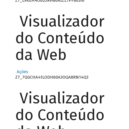
Z7_L9KEH4O0LORH80ALCLTPF80SI6
Visualizador
do Conteúdo
da Web
Ações
Z7_7QGCHA41LODH60A3OQA8RN14Q3
Visualizador
do Conteúdo