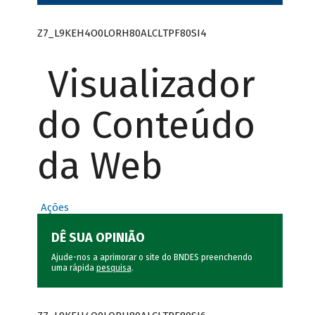
Z7_L9KEH4O0LORH80ALCLTPF80SI4
Visualizador
do Conteúdo
da Web
Ações
DÊ SUA OPINIÃO
Ajude-nos a aprimorar o site do BNDES preenchendo
uma rápida
pesquisa
.