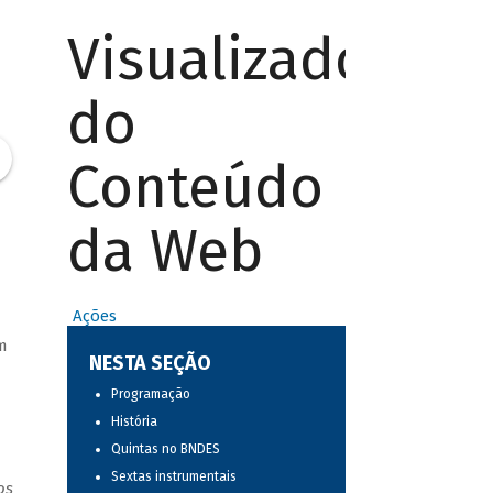
Visualizador
do
Conteúdo
da Web
Ações
m
NESTA SEÇÃO
Programação
História
Quintas no BNDES
Sextas instrumentais
os