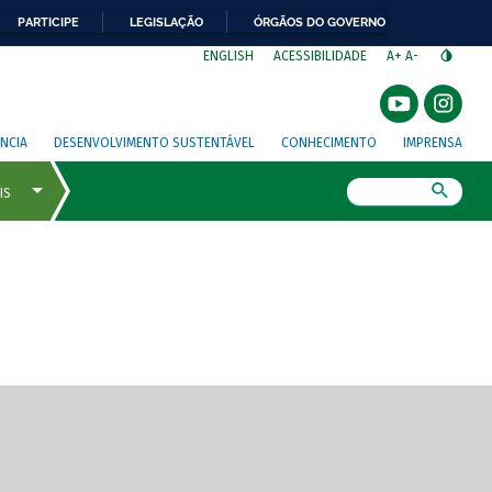
PARTICIPE
LEGISLAÇÃO
ÓRGÃOS DO GOVERNO
⁣
ENGLISH
ACESSIBILIDADE
A+
A-
NCIA
DESENVOLVIMENTO SUSTENTÁVEL
CONHECIMENTO
IMPRENSA
Busca
gem de tela