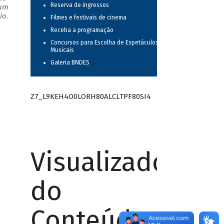
Reserva de ingressos
 um
io.
Filmes e festivais de cinema
Receba a programação
Concursos para Escolha de Espetáculos
Musicais
Galeria BNDES
Z7_L9KEH4O0LORH80ALCLTPF80SI4
Visualizador
do
Conteúdo