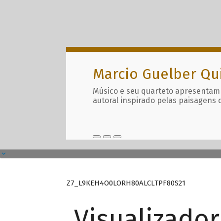
Marcio Guelber Qu
Músico e seu quarteto apresentam
autoral inspirado pelas paisagens 
Z7_L9KEH4O0LORH80ALCLTPF80S21
Visualizado