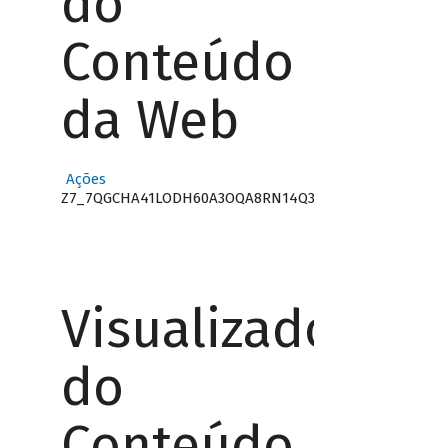
do
Conteúdo
da Web
Ações
Z7_7QGCHA41LODH60A3OQA8RN14Q3
Visualizador
do
Conteúdo