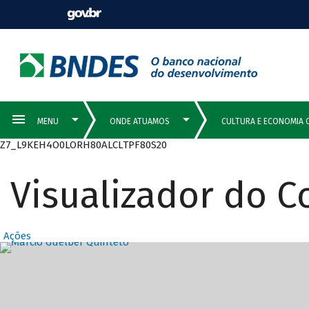
Z7_L9KEH4O0LORH80ALCLTPF80S20
Visualizador do 
Ações
Destaques Prin