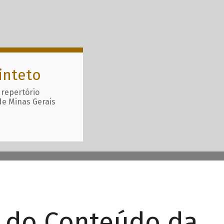
inteto
 repertório
de Minas Gerais
r do Conteúdo da