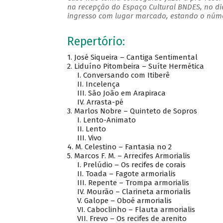
na recepção do Espaço Cultural BNDES, no di
ingresso com lugar marcado, estando o númer
Repertório:
1. José Siqueira – Cantiga Sentimental
2. Liduíno Pitombeira – Suíte Hermética
I. Conversando com Itiberê
II. Incelença
III. São João em Arapiraca
IV. Arrasta-pé
3. Marlos Nobre – Quinteto de Sopros
I. Lento-Animato
II. Lento
III. Vivo
4. M. Celestino – Fantasia no 2
5. Marcos F. M. – Arrecifes Armorialis
I. Prelúdio – Os recifes de corais
II. Toada – Fagote armorialis
III. Repente – Trompa armorialis
IV. Mourão – Clarineta armorialis
V. Galope – Oboé armorialis
VI. Caboclinho – Flauta armorialis
VII. Frevo – Os recifes de arenito