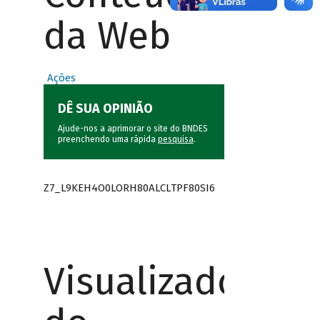
da Web
Ações
DÊ SUA OPINIÃO
Ajude-nos a aprimorar o site do BNDES
preenchendo uma rápida
pesquisa
.
Z7_L9KEH4O0LORH80ALCLTPF80SI6
Visualizador