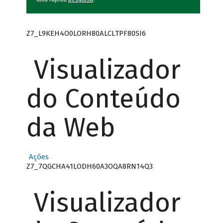
Z7_L9KEH4O0LORH80ALCLTPF80SI6
Visualizador
do Conteúdo
da Web
Ações
Z7_7QGCHA41LODH60A3OQA8RN14Q3
Visualizador