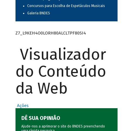
Concursos para Escolha de Espetáculos Musicais
Galeria BNDES
Z7_L9KEH4O0LORH80ALCLTPF80SI4
Visualizador
do Conteúdo
da Web
Ações
DÊ SUA OPINIÃO
Ajude-nos a aprimorar o site do BNDES preenchendo
uma rápida
pesquisa
.