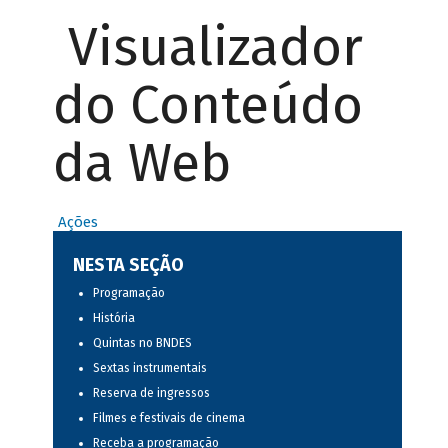
Visualizador
do Conteúdo
da Web
Ações
NESTA SEÇÃO
Programação
História
Quintas no BNDES
Sextas instrumentais
Reserva de ingressos
Filmes e festivais de cinema
Receba a programação