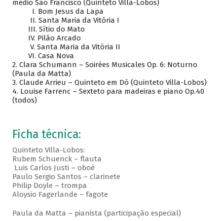
médio São Francisco (Quinteto Villa-Lobos)
I. Bom Jesus da Lapa
II. Santa Maria da Vitória I
III. Sítio do Mato
IV. Pilão Arcado
V. Santa Maria da Vitória II
VI. Casa Nova
2. Clara Schumann – Soirées Musicales Op. 6: Noturno
(Paula da Matta)
3. Claude Arrieu – Quinteto em Dó (Quinteto Villa-Lobos)
4. Louise Farrenc – Sexteto para madeiras e piano Op.40
(todos)
Ficha técnica:
Quinteto Villa-Lobos:
Rubem Schuenck – flauta
Luis Carlos Justi – oboé
Paulo Sergio Santos – clarinete
Philip Doyle – trompa
Aloysio Fagerlande – fagote
Paula da Matta – pianista (participação especial)