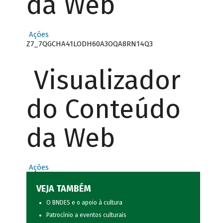
da Web
Ações
Z7_7QGCHA41LODH60A3OQA8RN14Q3
Visualizador
do Conteúdo
da Web
Ações
VEJA TAMBÉM
O BNDES e o apoio à cultura
Patrocínio a eventos culturais