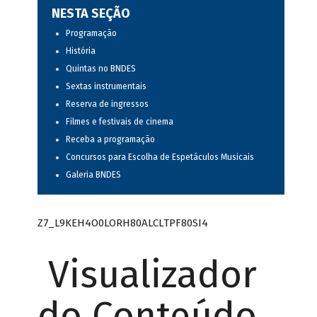
NESTA SEÇÃO
Programação
História
Quintas no BNDES
Sextas instrumentais
Reserva de ingressos
Filmes e festivais de cinema
Receba a programação
Concursos para Escolha de Espetáculos Musicais
Galeria BNDES
Z7_L9KEH4O0LORH80ALCLTPF80SI4
Visualizador
do Conteúdo