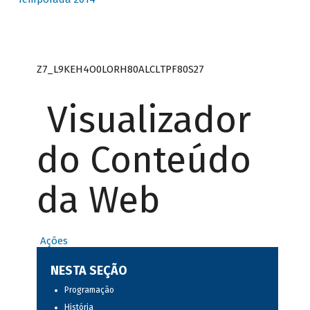
Z7_L9KEH4O0LORH80ALCLTPF80S27
Visualizador
do Conteúdo
da Web
Ações
NESTA SEÇÃO
Programação
História