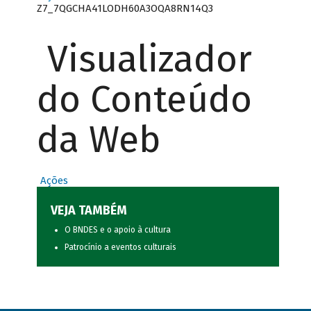
Z7_7QGCHA41LODH60A3OQA8RN14Q3
Visualizador
do Conteúdo
da Web
Ações
VEJA TAMBÉM
O BNDES e o apoio à cultura
Patrocínio a eventos culturais