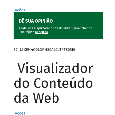
Ações
DÊ SUA OPINIÃO
Ajude-nos a aprimorar o site do BNDES preenchendo
uma rápida
pesquisa
.
Z7_L9KEH4O0LORH80ALCLTPF80SI6
Visualizador
do Conteúdo
da Web
Ações