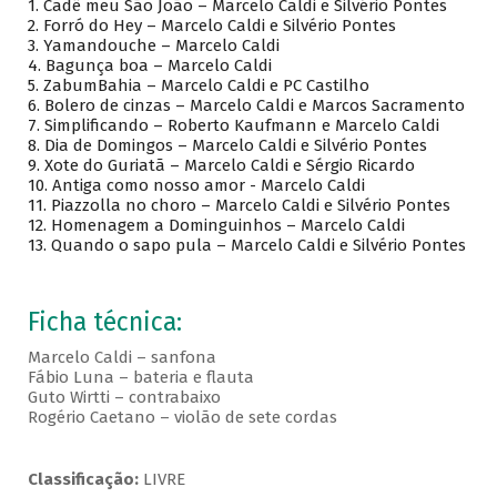
1.
Cadê meu São João – Marcelo Caldi e Silvério Pontes
2.
Forró do Hey – Marcelo Caldi e Silvério Pontes
3.
Yamandouche – Marcelo Caldi
4.
Bagunça boa – Marcelo Caldi
5.
ZabumBahia – Marcelo Caldi e PC Castilho
6.
Bolero de cinzas – Marcelo Caldi e Marcos Sacramento
7.
Simplificando – Roberto Kaufmann e Marcelo Caldi
8.
Dia de Domingos – Marcelo Caldi e Silvério Pontes
9.
Xote do Guriatã – Marcelo Caldi e Sérgio Ricardo
10.
Antiga como nosso amor - Marcelo Caldi
11.
Piazzolla no choro – Marcelo Caldi e Silvério Pontes
12.
Homenagem a Dominguinhos – Marcelo Caldi
13.
Quando o sapo pula – Marcelo Caldi e Silvério Pontes
Ficha técnica:
Marcelo Caldi – sanfona
Fábio Luna – bateria e flauta
Guto Wirtti – contrabaixo
Rogério Caetano – violão de sete cordas
Classificação:
LIVRE