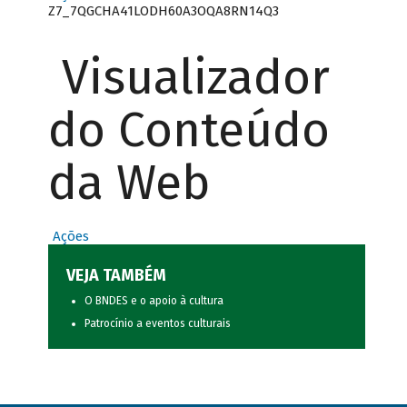
Z7_7QGCHA41LODH60A3OQA8RN14Q3
Visualizador
do Conteúdo
da Web
Ações
VEJA TAMBÉM
O BNDES e o apoio à cultura
Patrocínio a eventos culturais