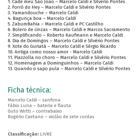
1.
Cadê meu São João – Marcelo Caldi e Silvério Pontes
2.
Forró do Hey – Marcelo Caldi e Silvério Pontes
3.
Yamandouche – Marcelo Caldi
4.
Bagunça boa – Marcelo Caldi
5.
ZabumBahia – Marcelo Caldi e PC Castilho
6.
Bolero de cinzas – Marcelo Caldi e Marcos Sacramento
7.
Simplificando – Roberto Kaufmann e Marcelo Caldi
8.
Dia de Domingos – Marcelo Caldi e Silvério Pontes
9.
Xote do Guriatã – Marcelo Caldi e Sérgio Ricardo
10.
Antiga como nosso amor - Marcelo Caldi
11.
Piazzolla no choro – Marcelo Caldi e Silvério Pontes
12.
Homenagem a Dominguinhos – Marcelo Caldi
13.
Quando o sapo pula – Marcelo Caldi e Silvério Pontes
Ficha técnica:
Marcelo Caldi – sanfona
Fábio Luna – bateria e flauta
Guto Wirtti – contrabaixo
Rogério Caetano – violão de sete cordas
Classificação:
LIVRE