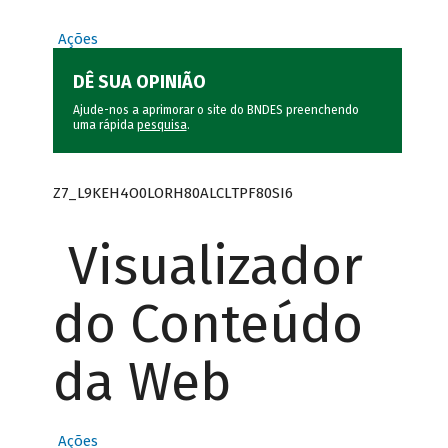
Ações
DÊ SUA OPINIÃO
Ajude-nos a aprimorar o site do BNDES preenchendo
uma rápida
pesquisa
.
Z7_L9KEH4O0LORH80ALCLTPF80SI6
Visualizador
do Conteúdo
da Web
Ações