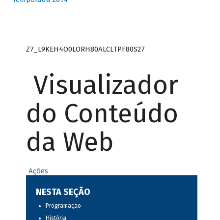
Z7_L9KEH4O0LORH80ALCLTPF80S27
Visualizador
do Conteúdo
da Web
Ações
NESTA SEÇÃO
Programação
História