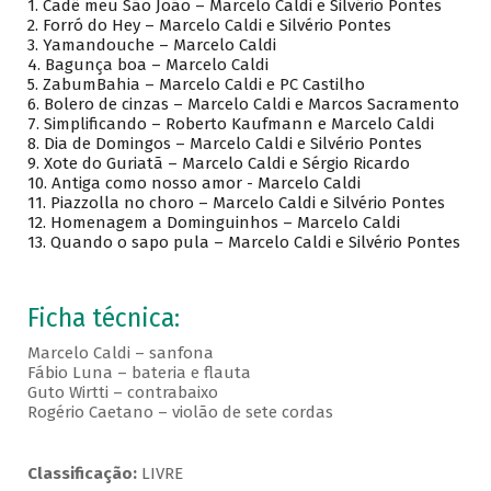
1.
Cadê meu São João – Marcelo Caldi e Silvério Pontes
2.
Forró do Hey – Marcelo Caldi e Silvério Pontes
3.
Yamandouche – Marcelo Caldi
4.
Bagunça boa – Marcelo Caldi
5.
ZabumBahia – Marcelo Caldi e PC Castilho
6.
Bolero de cinzas – Marcelo Caldi e Marcos Sacramento
7.
Simplificando – Roberto Kaufmann e Marcelo Caldi
8.
Dia de Domingos – Marcelo Caldi e Silvério Pontes
9.
Xote do Guriatã – Marcelo Caldi e Sérgio Ricardo
10.
Antiga como nosso amor - Marcelo Caldi
11.
Piazzolla no choro – Marcelo Caldi e Silvério Pontes
12.
Homenagem a Dominguinhos – Marcelo Caldi
13.
Quando o sapo pula – Marcelo Caldi e Silvério Pontes
Ficha técnica:
Marcelo Caldi – sanfona
Fábio Luna – bateria e flauta
Guto Wirtti – contrabaixo
Rogério Caetano – violão de sete cordas
Classificação:
LIVRE