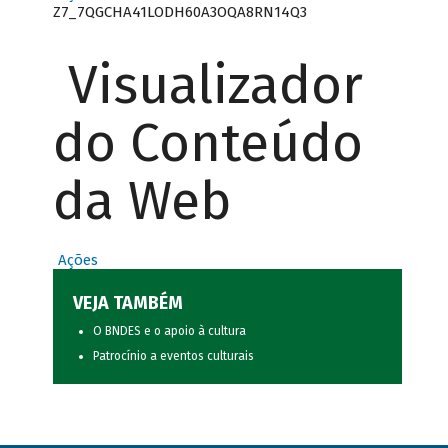
Z7_7QGCHA41LODH60A3OQA8RN14Q3
Visualizador
do Conteúdo
da Web
Ações
VEJA TAMBÉM
O BNDES e o apoio à cultura
Patrocínio a eventos culturais