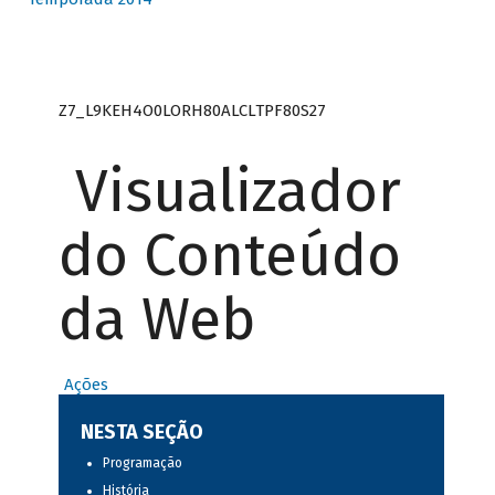
Z7_L9KEH4O0LORH80ALCLTPF80S27
Visualizador
do Conteúdo
da Web
Ações
NESTA SEÇÃO
Programação
História