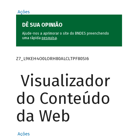
Ações
DÊ SUA OPINIÃO
Ajude-nos a aprimorar o site do BNDES preenchendo
uma rápida
pesquisa
.
Z7_L9KEH4O0LORH80ALCLTPF80SI6
Visualizador
do Conteúdo
da Web
Ações